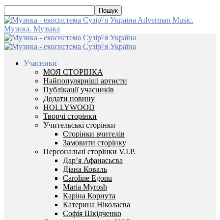
Adverman Music.
Музика. Музыка
Учасники
МОЯ СТОРІНКА
Найпопулярніші артисти
Публікації учасників
Додати новину
HOLLYWOOD
Творчі сторінки
Учительські сторінки
Сторінки вчителів
Замовити сторінку
Персональні сторінки V.I.P.
Дар’я Афанасьєва
Діана Коваль
Caroline Egonu
Maria Myrosh
Каріна Корнута
Катерина Ніколаєва
Софія Шкідченко