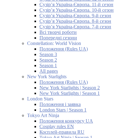
Сузір’я Україна-Європа. 11-й сезон
Сузір’я Україна-Європа. 10-й сезон
Сузір’я Україна-Європа. 9-й сезон
Сузір’я Україна-Європа. 8-й сезон
Сузір’я Україна-Європа. 7-й сезон
Всі творчі роботи
Попередні сезони
Constellation: World Vision
Положення (Rules UA)
Season 3
Season 2
Season 1
All pages
New York Starlights
Положення (Rules UA)
New York Starlights | Season 2
New York Starlights | Season 1
London Stars
Положення і заявка
London Stars | Season 1
Tokyo Art Ninja
Положення конкурсу UA
Cosplay rules EN
Косплей-правила RU
Tokyo Art Ninja | Season 1