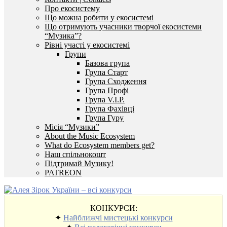
Про екосистему
Що можна робити у екосистемі
Що отримують учасники творчої екосистеми
“Музика”?
Рівні участі у екосистемі
Групи
Базова група
Група Старт
Група Сходження
Група Профі
Група V.I.P.
Група Фахівці
Група Гуру
Місія “Музики”
About the Music Ecosystem
What do Ecosystem members get?
Наш спільнокошт
Підтримай Музику!
PATREON
КОНКУРСИ:
✦
Найближчі мистецькі конкурси