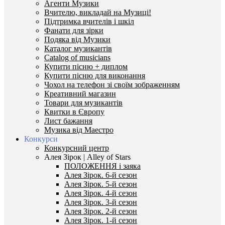
Агенти Музики
Вчителю, викладай на Музиці!
Підтримка вчителів і шкіл
Фанати для зірки
Подяка від Музики
Каталог музикантів
Catalog of musicians
Купити пісню + диплом
Купити пісню для виконання
Чохол на телефон зі своїм зображенням
Креативний магазин
Товари для музикантів
Квитки в Європу
Лист бажання
Музика від Маестро
Конкурси
Конкурсний центр
Алея Зірок | Alley of Stars
ПОЛОЖЕННЯ і заяка
Алея Зірок. 6-й сезон
Алея Зірок. 5-й сезон
Алея Зірок. 4-й сезон
Алея Зірок. 3-й сезон
Алея Зірок. 2-й сезон
Алея Зірок. 1-й сезон