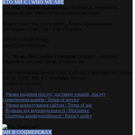
ХТО МИ Є | WHO WE ARE
UA |
Ми – Творча екосистема
для співаків, музикантів,
авторів пісень, інших талантів різних мистецтв.
Кожен талант має стати зіркою. Кожна зірка важлива
для України і світу. Це Сузір'я Україна.
(093) 857-03-88 (Viber)
music@adverman.com
EN |
We are the Creative Ecosystem
for singers, musicians,
songwriters and other talents of various arts.
Every talent should become a star. Each star is important for Ukraine
and the world. This is Constellation Ukraine.
Creative Ecosystems
•
Умови надання послуг, доставки товарів, послуг
і повернення коштів | Terms of service
•
Умови користування сайтом | Terms of use
•
Відмова від відповідальності | Disclaimer
•
Політика конфіденційності | Privacy policy
МИ В СОЦМЕРЕЖАХ