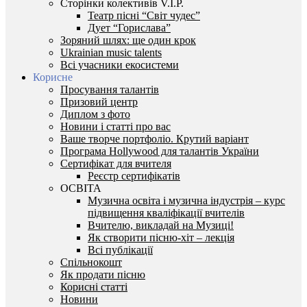
Сторінки колективів V.I.P.
Театр пісні “Світ чудес”
Дует “Горислава”
Зоряний шлях: ще один крок
Ukrainian music talents
Всі учасники екосистеми
Корисне
Просування талантів
Призовий центр
Диплом з фото
Новини і статті про вас
Ваше творче портфоліо. Крутий варіант
Програма Hollywood для талантів України
Сертифікат для вчителя
Реєстр сертифікатів
ОСВІТА
Музична освіта і музична індустрія – курс
підвищення кваліфікації вчителів
Вчителю, викладай на Музиці!
Як створити пісню-хіт – лекція
Всі публікації
Спільнокошт
Як продати пісню
Корисні статті
Новини