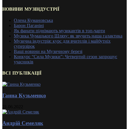
НОВИНИ МУЗІНДУСТРІЇ
Олена Кумановська
Барон Паганіні
Як фанати піднімають музикантів в топ-чарти
Музика Чумацького Шляху: як звучить наша галактика
Музична індустрія: курс для вчителів і майбутніх
суперзірок
Ваші новини на Музичному березі
Конкурс “Сила Музики”: Четвертий сезон запрошує
учасників
ВСІ ПУБЛІКАЦІЇ
Ганна Кузьменко
21.06.2022
Андрій Семеляк