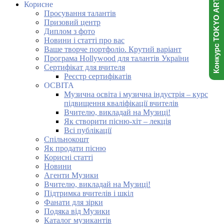
Конкурс TOKYO ART NINJA
Корисне
Просування талантів
Призовий центр
Диплом з фото
Новини і статті про вас
Ваше творче портфоліо. Крутий варіант
Програма Hollywood для талантів України
Сертифікат для вчителя
Реєстр сертифікатів
ОСВІТА
Музична освіта і музична індустрія – курс
підвищення кваліфікації вчителів
Вчителю, викладай на Музиці!
Як створити пісню-хіт – лекція
Всі публікації
Спільнокошт
Як продати пісню
Корисні статті
Новини
Агенти Музики
Вчителю, викладай на Музиці!
Підтримка вчителів і шкіл
Фанати для зірки
Подяка від Музики
Каталог музикантів