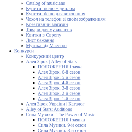
Catalog of musicians
Купити пісню + диплом
Купити пісню для виконання
Чохол на телефон зі своїм зображенням
Креативний магазин
Товари для музикантів
Квитки в Європу
Лист бажання
Музика від Маестро
Конкурси
Конкурсний центр
Алея Зірок | Alley of Stars
ПОЛОЖЕННЯ і заяка
Алея Зірок. 6-й сезон
Алея Зірок. 5-й сезон
Алея Зірок. 4-й сезон
Алея Зірок. 3-й сезон
Алея Зірок. 2-й сезон
Алея Зірок. 1-й сезон
Алея Зірок України | Каталог
Alley of Stars: Auditions
Сила Музики | The Power of Music
ПОЛОЖЕННЯ і заявка
Сила Музики. 9-й сезон
Сила Музики. 8-й сезон