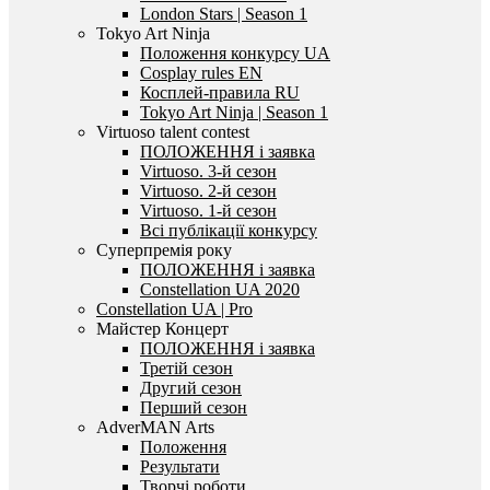
London Stars | Season 1
Tokyo Art Ninja
Положення конкурсу UA
Cosplay rules EN
Косплей-правила RU
Tokyo Art Ninja | Season 1
Virtuoso talent contest
ПОЛОЖЕННЯ і заявка
Virtuoso. 3-й сезон
Virtuoso. 2-й сезон
Virtuoso. 1-й сезон
Всі публікації конкурсу
Суперпремія року
ПОЛОЖЕННЯ і заявка
Constellation UA 2020
Constellation UA | Pro
Майстер Концерт
ПОЛОЖЕННЯ і заявка
Третій сезон
Другий сезон
Перший сезон
AdverMAN Arts
Положення
Результати
Творчі роботи