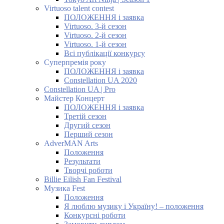
Virtuoso talent contest
ПОЛОЖЕННЯ і заявка
Virtuoso. 3-й сезон
Virtuoso. 2-й сезон
Virtuoso. 1-й сезон
Всі публікації конкурсу
Суперпремія року
ПОЛОЖЕННЯ і заявка
Constellation UA 2020
Constellation UA | Pro
Майстер Концерт
ПОЛОЖЕННЯ і заявка
Третій сезон
Другий сезон
Перший сезон
AdverMAN Arts
Положення
Результати
Творчі роботи
Billie Eilish Fan Festival
Музика Fest
Положення
Я люблю музику і Україну! – положення
Конкурсні роботи