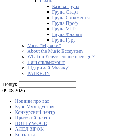
Групи
Базова група
Група Старт
Група Сходження
Група Профі
Група V.I.P.
Група Фахівці
Група Гуру
Місія “Музики”
About the Music Ecosystem
What do Ecosystem members get?
Наш спільнокошт
Підтримай Музику!
PATREON
Пошук
09.08.2026
Новини про вас
Курс Музіндустрія
Конкурсний центр
Призовий центр
HOLLYWOOD
АЛЕЯ ЗІРОК
Контакти