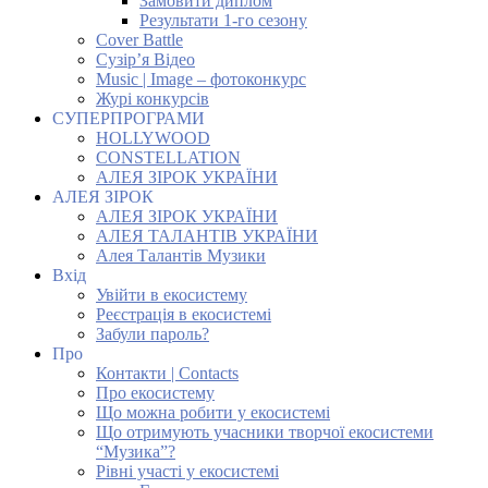
Замовити диплом
Результати 1-го сезону
Cover Battle
Сузір’я Відео
Music | Image – фотоконкурс
Журі конкурсів
СУПЕРПРОГРАМИ
HOLLYWOOD
CONSTELLATION
АЛЕЯ ЗІРОК УКРАЇНИ
АЛЕЯ ЗІРОК
АЛЕЯ ЗІРОК УКРАЇНИ
АЛЕЯ ТАЛАНТІВ УКРАЇНИ
Алея Талантів Музики
Вхід
Увійти в екосистему
Реєстрація в екосистемі
Забули пароль?
Про
Контакти | Contacts
Про екосистему
Що можна робити у екосистемі
Що отримують учасники творчої екосистеми
“Музика”?
Рівні участі у екосистемі