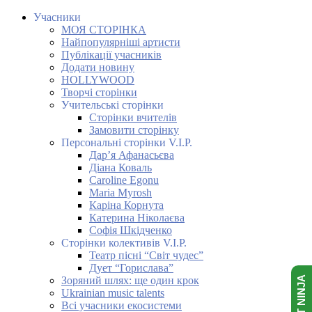
Учасники
МОЯ СТОРІНКА
Найпопулярніші артисти
Публікації учасників
Додати новину
HOLLYWOOD
Творчі сторінки
Учительські сторінки
Сторінки вчителів
Замовити сторінку
Персональні сторінки V.I.P.
Дар’я Афанасьєва
Діана Коваль
Caroline Egonu
Maria Myrosh
Каріна Корнута
Катерина Ніколаєва
Софія Шкідченко
Сторінки колективів V.I.P.
Театр пісні “Світ чудес”
Дует “Горислава”
Зоряний шлях: ще один крок
Ukrainian music talents
Всі учасники екосистеми