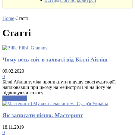
✦
Всі педагогічні конкурси
Home
Статті
Статті
Чому весь світ в захваті від Біллі Айліш
09.02.2020
0
Біллі Айліш зуміла проникнути в душу своєї аудиторії,
наплювавши при цьому на мейнстрім і ні на йоту не
підвищуючи голосу.
Докладніше
Як записати пісню. Мастеринг
18.11.2019
0