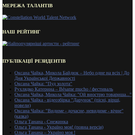
МЕРЕЖА ТАЛАНТІВ
НАШ РЕЙТИНГ
ПУБЛІКАЦІЇ РЕЗИДЕНТІВ
Оксана Чайка, Микола Байдюк – Небо одне на всіх | До
Дня Української Державності
Оксана Чайка: "Пуд золота"
Рухлядко Катерина – Bésame mucho / фестиваль
Оксана Чайка, Микола Чайка: "Ой виострю товариша..."
Оксана Чайка - відеозбірка "Дарунок" (пісні, вірші,
новели)
Оксана Чайка: "Видиме - дочасне, невидиме - вічне"
(казка)
Ольга Танана - Снежинка
Ольга Танана - Україно моя! (повна версія)
Ольга Танана – Україно моя !