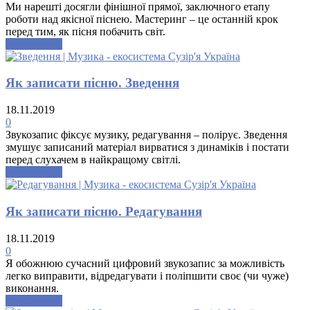
Ми нарешті досягли фінішної прямої, заключного етапу
роботи над якісної піснею. Мастеринг – це останній крок
перед тим, як пісня побачить світ.
Докладніше
Як записати пісню. Зведення
18.11.2019
0
Звукозапис фіксує музику, редагування – полірує. Зведення
змушує записаний матеріал вирватися з динаміків і постати
перед слухачем в найкращому світлі.
Докладніше
Як записати пісню. Редагування
18.11.2019
0
Я обожнюю сучасний цифровий звукозапис за можливість
легко виправити, відредагувати і поліпшити своє (чи чуже)
виконання.
Докладніше