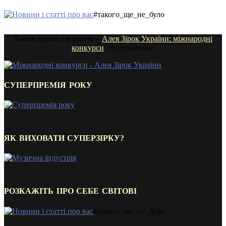
#такого_ще_не_було
Також цікаво і корисно –
Алея Зірок України: міжнародні
конкурси
. Долучайтеся!
СУПЕРПРЕМІЯ РОКУ
ЯК ВИХОВАТИ СУПЕРЗІРКУ?
РОЗКАЖІТЬ ПРО СЕБЕ СВІТОВІ
#такого_ще_не_було