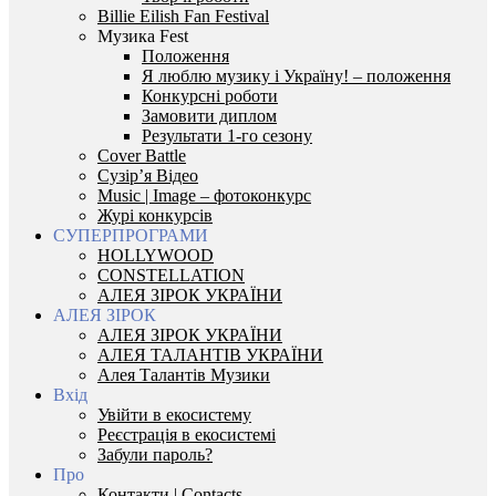
Billie Eilish Fan Festival
Музика Fest
Положення
Я люблю музику і Україну! – положення
Конкурсні роботи
Замовити диплом
Результати 1-го сезону
Cover Battle
Сузір’я Відео
Music | Image – фотоконкурс
Журі конкурсів
СУПЕРПРОГРАМИ
HOLLYWOOD
CONSTELLATION
АЛЕЯ ЗІРОК УКРАЇНИ
АЛЕЯ ЗІРОК
АЛЕЯ ЗІРОК УКРАЇНИ
АЛЕЯ ТАЛАНТІВ УКРАЇНИ
Алея Талантів Музики
Вхід
Увійти в екосистему
Реєстрація в екосистемі
Забули пароль?
Про
Контакти | Contacts