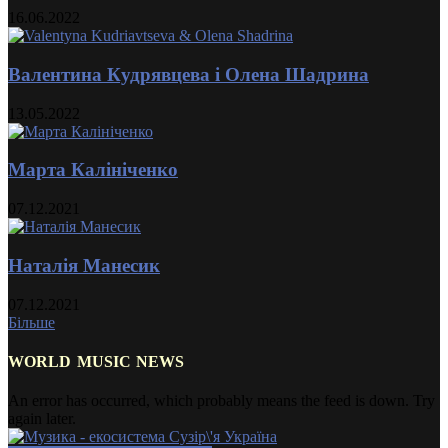
16.06.2022
Валентина Кудрявцева і Олена Шадрина
13.05.2022
Марта Калініченко
07.12.2021
Наталія Манесик
07.12.2021
Більше
WORLD MUSIC NEWS
An error has occurred, which probably means the feed is down. Try
again later.