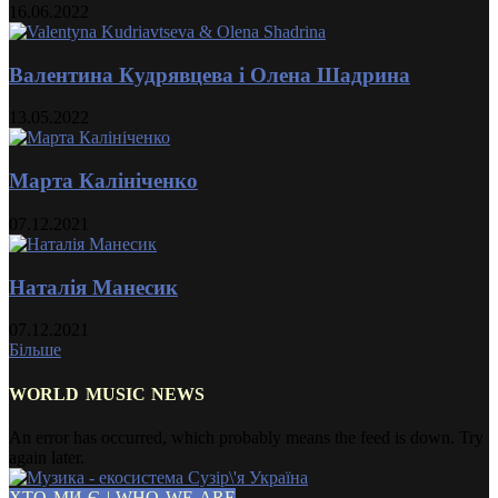
16.06.2022
Валентина Кудрявцева і Олена Шадрина
13.05.2022
Марта Калініченко
07.12.2021
Наталія Манесик
07.12.2021
Більше
WORLD MUSIC NEWS
An error has occurred, which probably means the feed is down. Try
again later.
ХТО МИ Є | WHO WE ARE