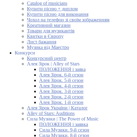
Catalog of musicians
Купити пісню + диплом
Купити пісню для виконання
Чохол на телефон зі своїм зображенням
Креативний магазин
Товари для музикантів
Квитки в Європу
Лист бажання
Музика від Маестро
Конкурси
Конкурсний центр
Алея Зірок | Alley of Stars
ПОЛОЖЕННЯ і заяка
Алея Зірок. 6-й сезон
Алея Зірок. 5-й сезон
Алея Зірок. 4-й сезон
Алея Зірок. 3-й сезон
Алея Зірок. 2-й сезон
Алея Зірок. 1-й сезон
Алея Зірок України | Каталог
Alley of Stars: Auditions
Сила Музики | The Power of Music
ПОЛОЖЕННЯ і заявка
Сила Музики. 9-й сезон
Сила Музики. 8-й сезон