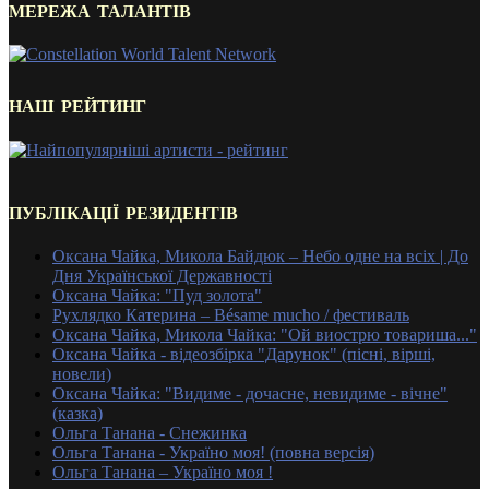
МЕРЕЖА ТАЛАНТІВ
НАШ РЕЙТИНГ
ПУБЛІКАЦІЇ РЕЗИДЕНТІВ
Оксана Чайка, Микола Байдюк – Небо одне на всіх | До
Дня Української Державності
Оксана Чайка: "Пуд золота"
Рухлядко Катерина – Bésame mucho / фестиваль
Оксана Чайка, Микола Чайка: "Ой виострю товариша..."
Оксана Чайка - відеозбірка "Дарунок" (пісні, вірші,
новели)
Оксана Чайка: "Видиме - дочасне, невидиме - вічне"
(казка)
Ольга Танана - Снежинка
Ольга Танана - Україно моя! (повна версія)
Ольга Танана – Україно моя !