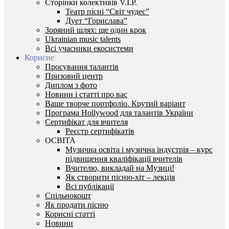
Сторінки колективів V.I.P.
Театр пісні “Світ чудес”
Дует “Горислава”
Зоряний шлях: ще один крок
Ukrainian music talents
Всі учасники екосистеми
Корисне
Просування талантів
Призовий центр
Диплом з фото
Новини і статті про вас
Ваше творче портфоліо. Крутий варіант
Програма Hollywood для талантів України
Сертифікат для вчителя
Реєстр сертифікатів
ОСВІТА
Музична освіта і музична індустрія – курс
підвищення кваліфікації вчителів
Вчителю, викладай на Музиці!
Як створити пісню-хіт – лекція
Всі публікації
Спільнокошт
Як продати пісню
Корисні статті
Новини