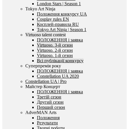
London Stars | Season 1
Tokyo Art Ninja
Положення конкурсу UA
Cosplay rules EN
Косплей-правила RU
Tokyo Art Ninja | Season 1
Virtuoso talent contest
ПОЛОЖЕННЯ і заявка
Virtuoso. 3-й сезон
Virtuoso. 2-й сезон
Virtuoso. 1-й сезон
Всі публікації конкурсу
Суперпремія року
ПОЛОЖЕННЯ і заявка
Constellation UA 2020
Constellation UA | Pro
Майстер Концерт
ПОЛОЖЕННЯ і заявка
Третій сезон
Другий сезон
Перший сезон
AdverMAN Arts
Положення
Результати
Творчі роботи