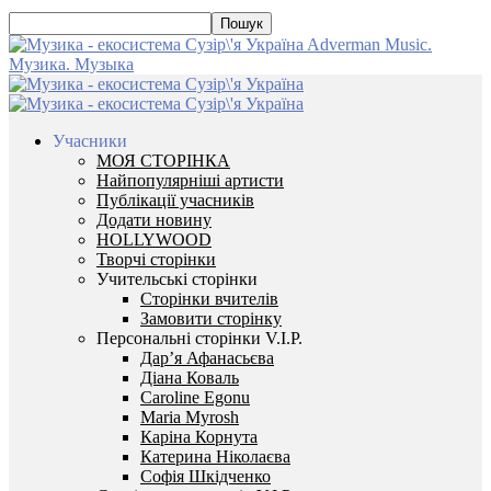
Adverman Music.
Музика. Музыка
Учасники
МОЯ СТОРІНКА
Найпопулярніші артисти
Публікації учасників
Додати новину
HOLLYWOOD
Творчі сторінки
Учительські сторінки
Сторінки вчителів
Замовити сторінку
Персональні сторінки V.I.P.
Дар’я Афанасьєва
Діана Коваль
Caroline Egonu
Maria Myrosh
Каріна Корнута
Катерина Ніколаєва
Софія Шкідченко