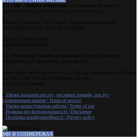
UA |
Ми – Творча екосистема
для співаків, музикантів,
авторів пісень, інших талантів різних мистецтв.
Кожен талант має стати зіркою. Кожна зірка важлива
для України і світу. Це Сузір'я Україна.
(093) 857-03-88 (Viber)
music@adverman.com
EN |
We are the Creative Ecosystem
for singers, musicians,
songwriters and other talents of various arts.
Every talent should become a star. Each star is important for Ukraine
and the world. This is Constellation Ukraine.
Creative Ecosystems
•
Умови надання послуг, доставки товарів, послуг
і повернення коштів | Terms of service
•
Умови користування сайтом | Terms of use
•
Відмова від відповідальності | Disclaimer
•
Політика конфіденційності | Privacy policy
МИ В СОЦМЕРЕЖАХ