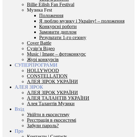
Billie Eilish Fan Festival
Музика Fest
Положення
Я люблю музику і Україну! – положення
Конкурсні роботи
Замовити диплом
Результати 1-го сезону
Cover Battle
Сузір’я Відео
Music | Image – фотоконкурс
Журі конкурсів
СУПЕРПРОГРАМИ
HOLLYWOOD
CONSTELLATION
АЛЕЯ ЗІРОК УКРАЇНИ
АЛЕЯ ЗІРОК
АЛЕЯ ЗІРОК УКРАЇНИ
АЛЕЯ ТАЛАНТІВ УКРАЇНИ
Алея Талантів Музики
Вхід
Увійти в екосистему
Реєстрація в екосистемі
Забули пароль?
Про
Контакти | Contacts