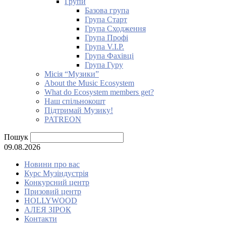
Групи
Базова група
Група Старт
Група Сходження
Група Профі
Група V.I.P.
Група Фахівці
Група Гуру
Місія “Музики”
About the Music Ecosystem
What do Ecosystem members get?
Наш спільнокошт
Підтримай Музику!
PATREON
Пошук
09.08.2026
Новини про вас
Курс Музіндустрія
Конкурсний центр
Призовий центр
HOLLYWOOD
АЛЕЯ ЗІРОК
Контакти