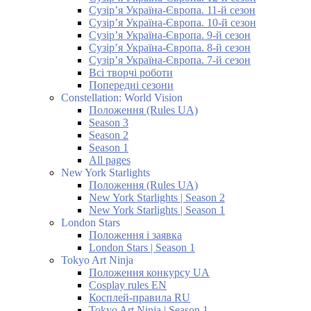
Сузір’я Україна-Європа. 11-й сезон
Сузір’я Україна-Європа. 10-й сезон
Сузір’я Україна-Європа. 9-й сезон
Сузір’я Україна-Європа. 8-й сезон
Сузір’я Україна-Європа. 7-й сезон
Всі творчі роботи
Попередні сезони
Constellation: World Vision
Положення (Rules UA)
Season 3
Season 2
Season 1
All pages
New York Starlights
Положення (Rules UA)
New York Starlights | Season 2
New York Starlights | Season 1
London Stars
Положення і заявка
London Stars | Season 1
Tokyo Art Ninja
Положення конкурсу UA
Cosplay rules EN
Косплей-правила RU
Tokyo Art Ninja | Season 1