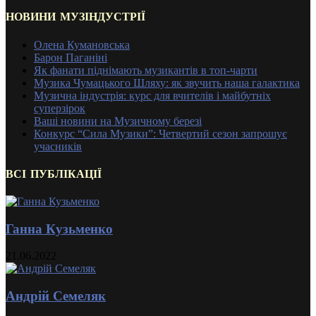
НОВИНИ МУЗІНДУСТРІЇ
Олена Кумановська
Барон Паганіні
Як фанати піднімають музикантів в топ-чарти
Музика Чумацького Шляху: як звучить наша галактика
Музична індустрія: курс для вчителів і майбутніх
суперзірок
Ваші новини на Музичному березі
Конкурс “Сила Музики”: Четвертий сезон запрошує
учасників
ВСІ ПУБЛІКАЦІЇ
Ганна Кузьменко
21.06.2022
Андрій Семеляк