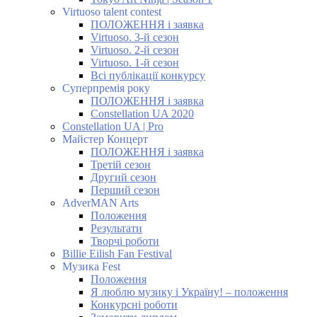
Virtuoso talent contest
ПОЛОЖЕННЯ і заявка
Virtuoso. 3-й сезон
Virtuoso. 2-й сезон
Virtuoso. 1-й сезон
Всі публікації конкурсу
Суперпремія року
ПОЛОЖЕННЯ і заявка
Constellation UA 2020
Constellation UA | Pro
Майстер Концерт
ПОЛОЖЕННЯ і заявка
Третій сезон
Другий сезон
Перший сезон
AdverMAN Arts
Положення
Результати
Творчі роботи
Billie Eilish Fan Festival
Музика Fest
Положення
Я люблю музику і Україну! – положення
Конкурсні роботи