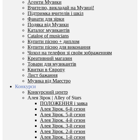
Агенти Музики
Вчителю, викладай на Музиці!
Підтримка вчителів і шкіл
Фанати для зірки
Подяка від Музики
Каталог музикантів
Catalog of musicians
Купити пісню + диплом
Купити пісню для виконання
Чохол на телефон зі своїм зображенням
Креативний магазин
Товари для музикантів
Квитки в Європу
Лист бажання
Музика від Маестро
Конкурси
Конкурсний центр
Алея Зірок | Alley of Stars
ПОЛОЖЕННЯ і заяка
Алея Зірок. 6-й сезон
Алея Зірок. 5-й сезон
Алея Зірок. 4-й сезон
Алея Зірок. 3-й сезон
Алея Зірок. 2-й сезон
Алея Зірок. 1-й сезон