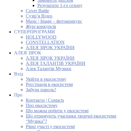
Замовити диплом
Результати 1-го сезону
Cover Battle
Сузір’я Відео
Music | Image – фотоконкурс
Журі конкурсів
СУПЕРПРОГРАМИ
HOLLYWOOD
CONSTELLATION
АЛЕЯ ЗІРОК УКРАЇНИ
АЛЕЯ ЗІРОК
АЛЕЯ ЗІРОК УКРАЇНИ
АЛЕЯ ТАЛАНТІВ УКРАЇНИ
Алея Талантів Музики
Вхід
Увійти в екосистему
Реєстрація в екосистемі
Забули пароль?
Про
Контакти | Contacts
Про екосистему
Що можна робити у екосистемі
Що отримують учасники творчої екосистеми
“Музика”?
Рівні участі у екосистемі