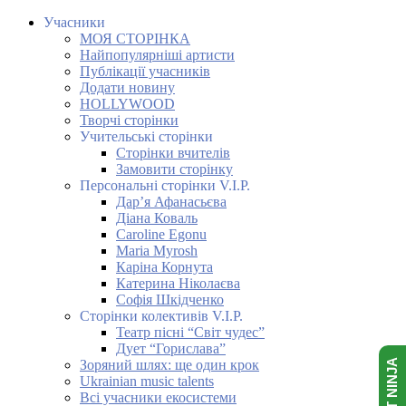
Учасники
МОЯ СТОРІНКА
Найпопулярніші артисти
Публікації учасників
Додати новину
HOLLYWOOD
Творчі сторінки
Учительські сторінки
Сторінки вчителів
Замовити сторінку
Персональні сторінки V.I.P.
Дар’я Афанасьєва
Діана Коваль
Caroline Egonu
Maria Myrosh
Каріна Корнута
Катерина Ніколаєва
Софія Шкідченко
Сторінки колективів V.I.P.
Театр пісні “Світ чудес”
Дует “Горислава”
Зоряний шлях: ще один крок
Ukrainian music talents
Всі учасники екосистеми