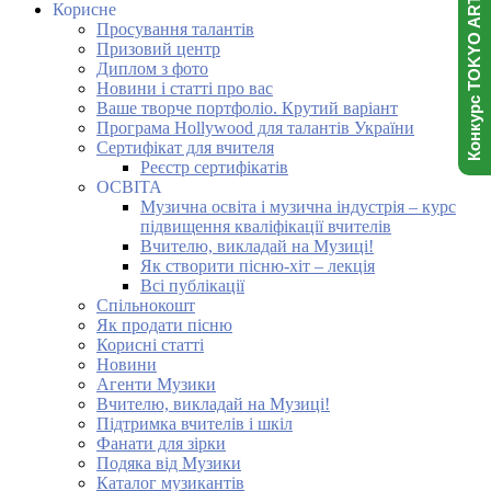
Конкурс TOKYO ART NINJA
Корисне
Просування талантів
Призовий центр
Диплом з фото
Новини і статті про вас
Ваше творче портфоліо. Крутий варіант
Програма Hollywood для талантів України
Сертифікат для вчителя
Реєстр сертифікатів
ОСВІТА
Музична освіта і музична індустрія – курс
підвищення кваліфікації вчителів
Вчителю, викладай на Музиці!
Як створити пісню-хіт – лекція
Всі публікації
Спільнокошт
Як продати пісню
Корисні статті
Новини
Агенти Музики
Вчителю, викладай на Музиці!
Підтримка вчителів і шкіл
Фанати для зірки
Подяка від Музики
Каталог музикантів