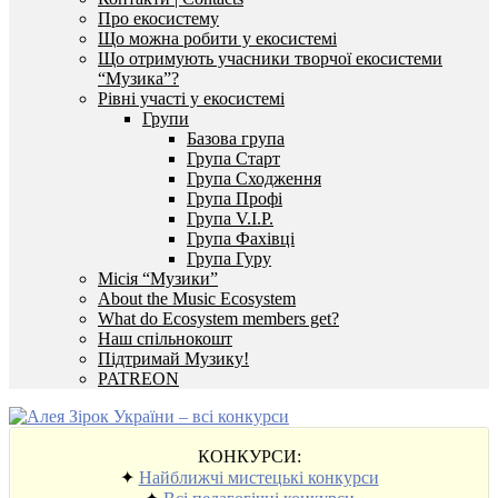
Про екосистему
Що можна робити у екосистемі
Що отримують учасники творчої екосистеми
“Музика”?
Рівні участі у екосистемі
Групи
Базова група
Група Старт
Група Сходження
Група Профі
Група V.I.P.
Група Фахівці
Група Гуру
Місія “Музики”
About the Music Ecosystem
What do Ecosystem members get?
Наш спільнокошт
Підтримай Музику!
PATREON
КОНКУРСИ:
✦
Найближчі мистецькі конкурси