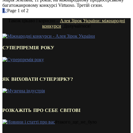
багатожанровому конкурсі Virtuoso. Третій сезон.
1
2
Page 1 of 2
Також цікаво і корисно –
Алея Зірок України: міжнародні
конкурси
. Долучайтеся!
СУПЕРПРЕМІЯ РОКУ
ЯК ВИХОВАТИ СУПЕРЗІРКУ?
РОЗКАЖІТЬ ПРО СЕБЕ СВІТОВІ
#такого_ще_не_було