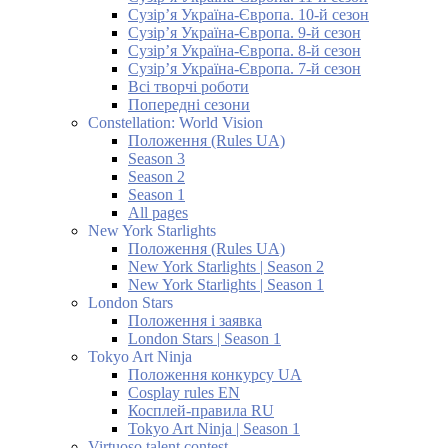
Сузір’я Україна-Європа. 10-й сезон
Сузір’я Україна-Європа. 9-й сезон
Сузір’я Україна-Європа. 8-й сезон
Сузір’я Україна-Європа. 7-й сезон
Всі творчі роботи
Попередні сезони
Constellation: World Vision
Положення (Rules UA)
Season 3
Season 2
Season 1
All pages
New York Starlights
Положення (Rules UA)
New York Starlights | Season 2
New York Starlights | Season 1
London Stars
Положення і заявка
London Stars | Season 1
Tokyo Art Ninja
Положення конкурсу UA
Cosplay rules EN
Косплей-правила RU
Tokyo Art Ninja | Season 1
Virtuoso talent contest