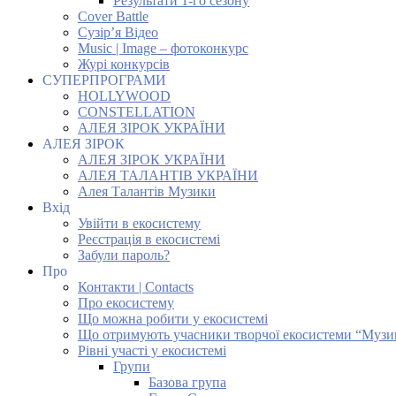
Результати 1-го сезону
Cover Battle
Сузір’я Відео
Music | Image – фотоконкурс
Журі конкурсів
СУПЕРПРОГРАМИ
HOLLYWOOD
CONSTELLATION
АЛЕЯ ЗІРОК УКРАЇНИ
АЛЕЯ ЗІРОК
АЛЕЯ ЗІРОК УКРАЇНИ
АЛЕЯ ТАЛАНТІВ УКРАЇНИ
Алея Талантів Музики
Вхід
Увійти в екосистему
Реєстрація в екосистемі
Забули пароль?
Про
Контакти | Contacts
Про екосистему
Що можна робити у екосистемі
Що отримують учасники творчої екосистеми “Музи
Рівні участі у екосистемі
Групи
Базова група