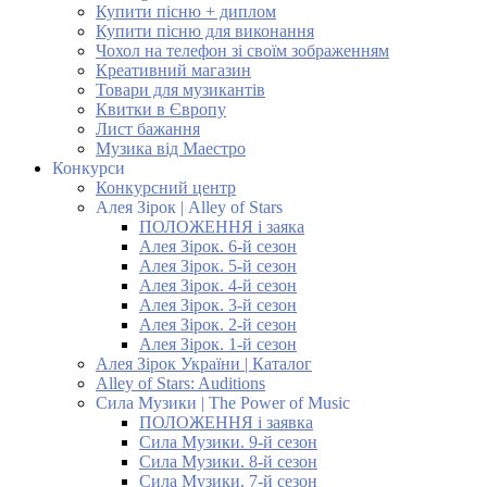
Купити пісню + диплом
Купити пісню для виконання
Чохол на телефон зі своїм зображенням
Креативний магазин
Товари для музикантів
Квитки в Європу
Лист бажання
Музика від Маестро
Конкурси
Конкурсний центр
Алея Зірок | Alley of Stars
ПОЛОЖЕННЯ і заяка
Алея Зірок. 6-й сезон
Алея Зірок. 5-й сезон
Алея Зірок. 4-й сезон
Алея Зірок. 3-й сезон
Алея Зірок. 2-й сезон
Алея Зірок. 1-й сезон
Алея Зірок України | Каталог
Alley of Stars: Auditions
Сила Музики | The Power of Music
ПОЛОЖЕННЯ і заявка
Сила Музики. 9-й сезон
Сила Музики. 8-й сезон
Сила Музики. 7-й сезон