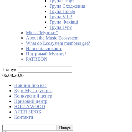
Група Старт
Група Сходження
Група Профі
Група V.I.P.
Група Фахівці
Група Гуру
Місія “Музики”
About the Music Ecosystem
What do Ecosystem members get?
Наш спільнокошт
Підтримай Музику!
PATREON
Пошук
06.08.2026
Новини про вас
Курс Музіндустрія
Конкурсний центр
Призовий центр
HOLLYWOOD
АЛЕЯ ЗІРОК
Контакти