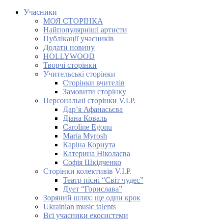
Учасники
МОЯ СТОРІНКА
Найпопулярніші артисти
Публікації учасників
Додати новину
HOLLYWOOD
Творчі сторінки
Учительські сторінки
Сторінки вчителів
Замовити сторінку
Персональні сторінки V.I.P.
Дар’я Афанасьєва
Діана Коваль
Caroline Egonu
Maria Myrosh
Каріна Корнута
Катерина Ніколаєва
Софія Шкідченко
Сторінки колективів V.I.P.
Театр пісні “Світ чудес”
Дует “Горислава”
Зоряний шлях: ще один крок
Ukrainian music talents
Всі учасники екосистеми