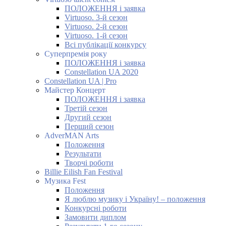
ПОЛОЖЕННЯ і заявка
Virtuoso. 3-й сезон
Virtuoso. 2-й сезон
Virtuoso. 1-й сезон
Всі публікації конкурсу
Суперпремія року
ПОЛОЖЕННЯ і заявка
Constellation UA 2020
Constellation UA | Pro
Майстер Концерт
ПОЛОЖЕННЯ і заявка
Третій сезон
Другий сезон
Перший сезон
AdverMAN Arts
Положення
Результати
Творчі роботи
Billie Eilish Fan Festival
Музика Fest
Положення
Я люблю музику і Україну! – положення
Конкурсні роботи
Замовити диплом