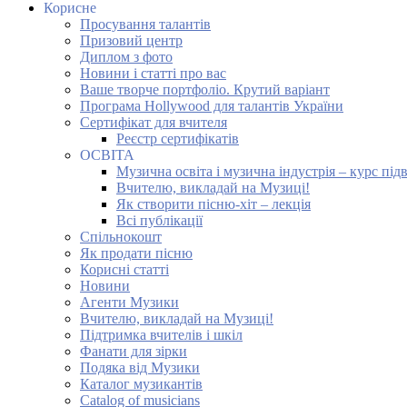
Корисне
Просування талантів
Призовий центр
Диплом з фото
Новини і статті про вас
Ваше творче портфоліо. Крутий варіант
Програма Hollywood для талантів України
Сертифікат для вчителя
Реєстр сертифікатів
ОСВІТА
Музична освіта і музична індустрія – курс під
Вчителю, викладай на Музиці!
Як створити пісню-хіт – лекція
Всі публікації
Спільнокошт
Як продати пісню
Корисні статті
Новини
Агенти Музики
Вчителю, викладай на Музиці!
Підтримка вчителів і шкіл
Фанати для зірки
Подяка від Музики
Каталог музикантів
Catalog of musicians