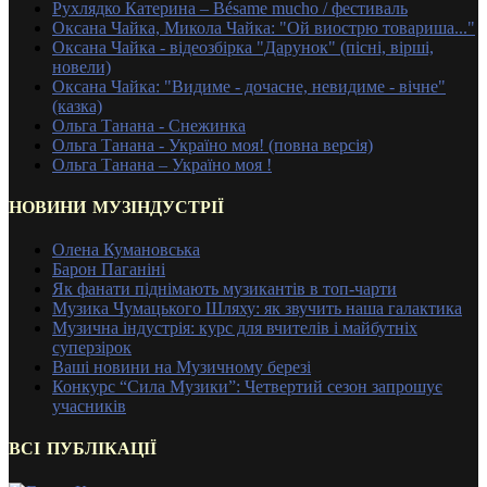
Рухлядко Катерина – Bésame mucho / фестиваль
Оксана Чайка, Микола Чайка: "Ой виострю товариша..."
Оксана Чайка - відеозбірка "Дарунок" (пісні, вірші,
новели)
Оксана Чайка: "Видиме - дочасне, невидиме - вічне"
(казка)
Ольга Танана - Снежинка
Ольга Танана - Україно моя! (повна версія)
Ольга Танана – Україно моя !
НОВИНИ МУЗІНДУСТРІЇ
Олена Кумановська
Барон Паганіні
Як фанати піднімають музикантів в топ-чарти
Музика Чумацького Шляху: як звучить наша галактика
Музична індустрія: курс для вчителів і майбутніх
суперзірок
Ваші новини на Музичному березі
Конкурс “Сила Музики”: Четвертий сезон запрошує
учасників
ВСІ ПУБЛІКАЦІЇ