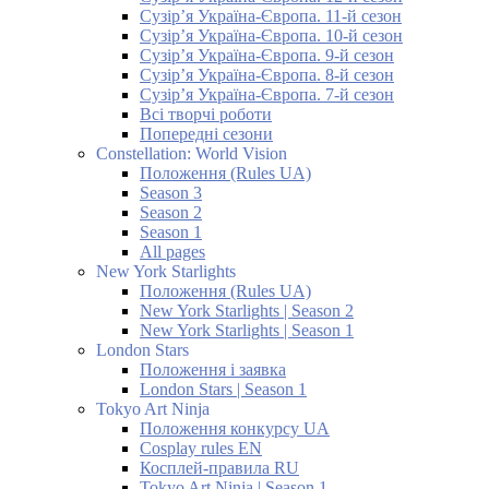
Сузір’я Україна-Європа. 11-й сезон
Сузір’я Україна-Європа. 10-й сезон
Сузір’я Україна-Європа. 9-й сезон
Сузір’я Україна-Європа. 8-й сезон
Сузір’я Україна-Європа. 7-й сезон
Всі творчі роботи
Попередні сезони
Constellation: World Vision
Положення (Rules UA)
Season 3
Season 2
Season 1
All pages
New York Starlights
Положення (Rules UA)
New York Starlights | Season 2
New York Starlights | Season 1
London Stars
Положення і заявка
London Stars | Season 1
Tokyo Art Ninja
Положення конкурсу UA
Cosplay rules EN
Косплей-правила RU
Tokyo Art Ninja | Season 1