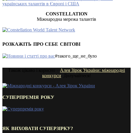
CONSTELLATION
Міжнародна мережа талантів
РОЗКАЖІТЬ ПРО СЕБЕ СВІТОВІ
#такого_ще_не_було
Також цікаво і корисно –
Алея Зірок України: міжнародні
конкурси
. Долучайтеся!
СУПЕРПРЕМІЯ РОКУ
ЯК ВИХОВАТИ СУПЕРЗІРКУ?