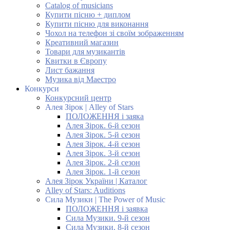
Catalog of musicians
Купити пісню + диплом
Купити пісню для виконання
Чохол на телефон зі своїм зображенням
Креативний магазин
Товари для музикантів
Квитки в Європу
Лист бажання
Музика від Маестро
Конкурси
Конкурсний центр
Алея Зірок | Alley of Stars
ПОЛОЖЕННЯ і заяка
Алея Зірок. 6-й сезон
Алея Зірок. 5-й сезон
Алея Зірок. 4-й сезон
Алея Зірок. 3-й сезон
Алея Зірок. 2-й сезон
Алея Зірок. 1-й сезон
Алея Зірок України | Каталог
Alley of Stars: Auditions
Сила Музики | The Power of Music
ПОЛОЖЕННЯ і заявка
Сила Музики. 9-й сезон
Сила Музики. 8-й сезон