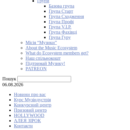
Групи
Базова група
Група Старт
Група Сходження
Група Профі
Група V.I.P.
Група Фахівці
Група Гуру
Місія “Музики”
About the Music Ecosystem
What do Ecosystem members get?
Наш спільнокошт
Підтримай Музику!
PATREON
Пошук
06.08.2026
Новини про вас
Курс Музіндустрія
Конкурсний центр
Призовий центр
HOLLYWOOD
АЛЕЯ ЗІРОК
Контакти