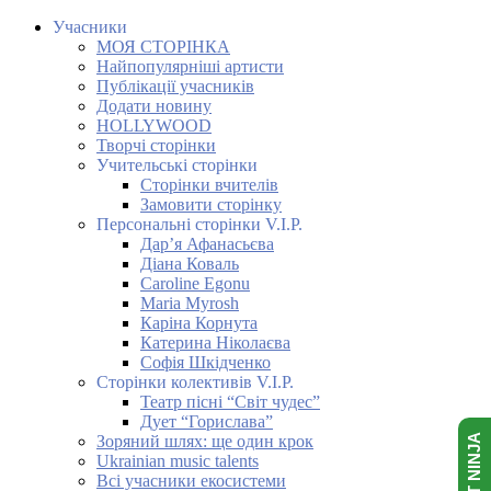
Учасники
МОЯ СТОРІНКА
Найпопулярніші артисти
Публікації учасників
Додати новину
HOLLYWOOD
Творчі сторінки
Учительські сторінки
Сторінки вчителів
Замовити сторінку
Персональні сторінки V.I.P.
Дар’я Афанасьєва
Діана Коваль
Caroline Egonu
Maria Myrosh
Каріна Корнута
Катерина Ніколаєва
Софія Шкідченко
Сторінки колективів V.I.P.
Театр пісні “Світ чудес”
Дует “Горислава”
Зоряний шлях: ще один крок
Ukrainian music talents
Всі учасники екосистеми