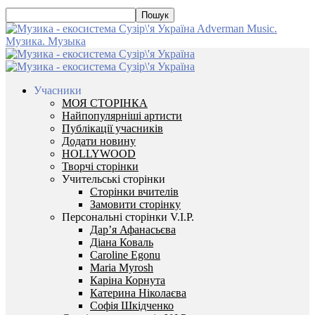
Adverman Music.
Музика. Музыка
Учасники
МОЯ СТОРІНКА
Найпопулярніші артисти
Публікації учасників
Додати новину
HOLLYWOOD
Творчі сторінки
Учительські сторінки
Сторінки вчителів
Замовити сторінку
Персональні сторінки V.I.P.
Дар’я Афанасьєва
Діана Коваль
Caroline Egonu
Maria Myrosh
Каріна Корнута
Катерина Ніколаєва
Софія Шкідченко