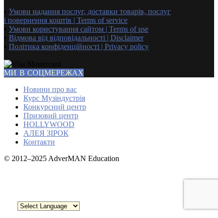
•
Умови надання послуг, доставки товарів, послуг
і повернення коштів | Terms of service
•
Умови користування сайтом | Terms of use
•
Відмова від відповідальності | Disclaimer
•
Політика конфіденційності | Privacy policy
МИ В СОЦМЕРЕЖАХ
Новини про вас
Курс Музіндустрія
Конкурсний центр
Призовий центр
HOLLYWOOD
АЛЕЯ ЗІРОК
Контакти
© 2012–2025 AdverMAN Education