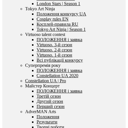
London Stars | Season 1
Tokyo Art Ninja
Положення конкурсу UA
Cosplay rules EN
Косплей-правила RU
Tokyo Art Ninja | Season 1
Virtuoso talent contest
ПОЛОЖЕННЯ і заявка
Virtuoso. 3-й сезон
Virtuoso. 2-й сезон
Virtuoso. 1-й сезон
Всі публікації конкурсу
Суперпремія року
ПОЛОЖЕННЯ і заявка
Constellation UA 2020
Constellation UA | Pro
Майстер Концерт
ПОЛОЖЕННЯ і заявка
Третій сезон
Другий сезон
Перший сезон
AdverMAN Arts
Положення
Результати
Творчі роботи