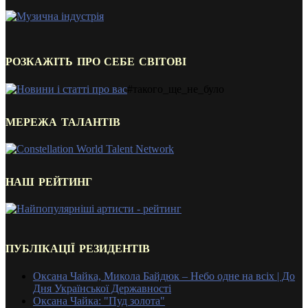
РОЗКАЖІТЬ ПРО СЕБЕ СВІТОВІ
#такого_ще_не_було
МЕРЕЖА ТАЛАНТІВ
НАШ РЕЙТИНГ
ПУБЛІКАЦІЇ РЕЗИДЕНТІВ
Оксана Чайка, Микола Байдюк – Небо одне на всіх | До
Дня Української Державності
Оксана Чайка: "Пуд золота"