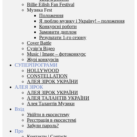
Billie Eilish Fan Festival
Музика Fest
Положення
Я люблю музику і Україну! – положення
Конкурсні роботи
Замовити диплом
Результати 1-го сезону
Cover Battle
Сузір’я Відео
Music | Image – фотоконкурс
Журі конкурсів
СУПЕРПРОГРАМИ
HOLLYWOOD
CONSTELLATION
АЛЕЯ ЗІРОК УКРАЇНИ
АЛЕЯ ЗІРОК
АЛЕЯ ЗІРОК УКРАЇНИ
АЛЕЯ ТАЛАНТІВ УКРАЇНИ
Алея Талантів Музики
Вхід
Увійти в екосистему
Реєстрація в екосистемі
Забули пароль?
Про
Контакти | Contacts