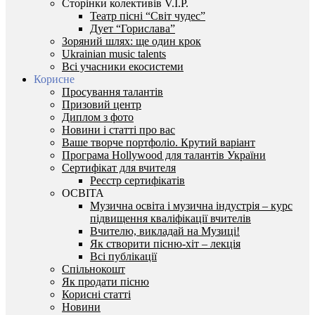
Сторінки колективів V.I.P.
Театр пісні “Світ чудес”
Дует “Горислава”
Зоряний шлях: ще один крок
Ukrainian music talents
Всі учасники екосистеми
Корисне
Просування талантів
Призовий центр
Диплом з фото
Новини і статті про вас
Ваше творче портфоліо. Крутий варіант
Програма Hollywood для талантів України
Сертифікат для вчителя
Реєстр сертифікатів
ОСВІТА
Музична освіта і музична індустрія – курс
підвищення кваліфікації вчителів
Вчителю, викладай на Музиці!
Як створити пісню-хіт – лекція
Всі публікації
Спільнокошт
Як продати пісню
Корисні статті
Новини