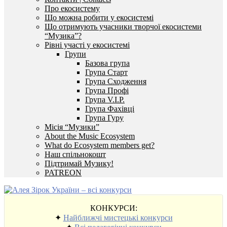
Про екосистему
Що можна робити у екосистемі
Що отримують учасники творчої екосистеми
“Музика”?
Рівні участі у екосистемі
Групи
Базова група
Група Старт
Група Сходження
Група Профі
Група V.I.P.
Група Фахівці
Група Гуру
Місія “Музики”
About the Music Ecosystem
What do Ecosystem members get?
Наш спільнокошт
Підтримай Музику!
PATREON
КОНКУРСИ:
✦
Найближчі мистецькі конкурси