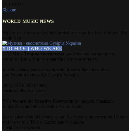
07.12.2021
Більше
WORLD MUSIC NEWS
An error has occurred, which probably means the feed is down. Try
again later.
ХТО МИ Є | WHO WE ARE
UA |
Ми – Творча екосистема
для співаків, музикантів,
авторів пісень, інших талантів різних мистецтв.
Кожен талант має стати зіркою. Кожна зірка важлива
для України і світу. Це Сузір'я Україна.
(093) 857-03-88 (Viber)
music@adverman.com
EN |
We are the Creative Ecosystem
for singers, musicians,
songwriters and other talents of various arts.
Every talent should become a star. Each star is important for Ukraine
and the world. This is Constellation Ukraine.
Creative Ecosystems