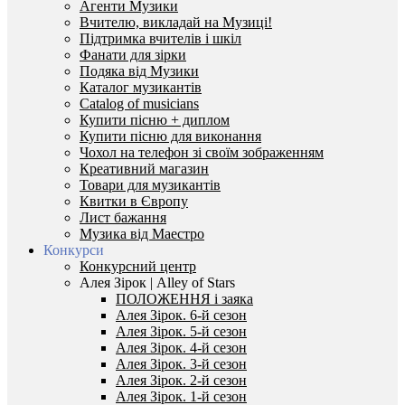
Агенти Музики
Вчителю, викладай на Музиці!
Підтримка вчителів і шкіл
Фанати для зірки
Подяка від Музики
Каталог музикантів
Catalog of musicians
Купити пісню + диплом
Купити пісню для виконання
Чохол на телефон зі своїм зображенням
Креативний магазин
Товари для музикантів
Квитки в Європу
Лист бажання
Музика від Маестро
Конкурси
Конкурсний центр
Алея Зірок | Alley of Stars
ПОЛОЖЕННЯ і заяка
Алея Зірок. 6-й сезон
Алея Зірок. 5-й сезон
Алея Зірок. 4-й сезон
Алея Зірок. 3-й сезон
Алея Зірок. 2-й сезон
Алея Зірок. 1-й сезон