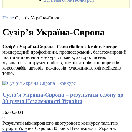
✦
Всі педагогічні конкурси
Home
Сузір’я Україна-Європа
Сузір’я Україна-Європа
Сузір’я Україна-Європа
|
Constellation Ukraine-Europe
–
міжнародний професійний, продюсерський, багатожанровий,
постійний онлайн конкурс співаків, авторів пісень,
музикантів-інструменталістів, композиторів, танцюристів,
хореографів, акторів, режисерів, художників, кліпмейкерів
тощо.
Сузір’я Україна-Європа – результати сезону до
30-річчя Незалежності України
26.09.2021
0
Результати міжнародного двотурового конкурсу талантів
Сузір’я Україна-Європа: 30 років Незалежності України.