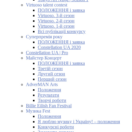
Virtuoso talent contest
ПОЛОЖЕННЯ і заявка
Virtuoso. 3-й сезон
Virtuoso. 2-й сезон
Virtuoso. 1-й сезон
Всі публікації конкурсу
Суперпремія року
ПОЛОЖЕННЯ і заявка
Constellation UA 2020
Constellation UA | Pro
Майстер Концерт
ПОЛОЖЕННЯ і заявка
Третій сезон
Другий сезон
Перший сезон
AdverMAN Arts
Положення
Результати
Творчі роботи
Billie Eilish Fan Festival
Музика Fest
Положення
Я люблю музику і Україну! – положення
Конкурсні роботи