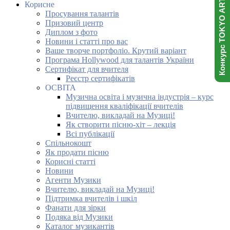
Конкурс TOKYO ART NINJA
Корисне
Просування талантів
Призовий центр
Диплом з фото
Новини і статті про вас
Ваше творче портфоліо. Крутий варіант
Програма Hollywood для талантів України
Сертифікат для вчителя
Реєстр сертифікатів
ОСВІТА
Музична освіта і музична індустрія – курс
підвищення кваліфікації вчителів
Вчителю, викладай на Музиці!
Як створити пісню-хіт – лекція
Всі публікації
Спільнокошт
Як продати пісню
Корисні статті
Новини
Агенти Музики
Вчителю, викладай на Музиці!
Підтримка вчителів і шкіл
Фанати для зірки
Подяка від Музики
Каталог музикантів