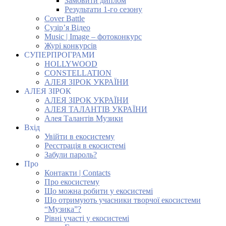
Замовити диплом
Результати 1-го сезону
Cover Battle
Сузір’я Відео
Music | Image – фотоконкурс
Журі конкурсів
СУПЕРПРОГРАМИ
HOLLYWOOD
CONSTELLATION
АЛЕЯ ЗІРОК УКРАЇНИ
АЛЕЯ ЗІРОК
АЛЕЯ ЗІРОК УКРАЇНИ
АЛЕЯ ТАЛАНТІВ УКРАЇНИ
Алея Талантів Музики
Вхід
Увійти в екосистему
Реєстрація в екосистемі
Забули пароль?
Про
Контакти | Contacts
Про екосистему
Що можна робити у екосистемі
Що отримують учасники творчої екосистеми
“Музика”?
Рівні участі у екосистемі