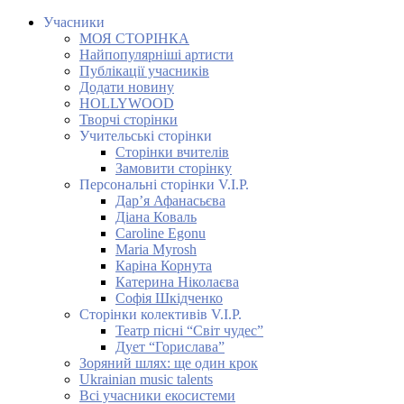
Учасники
МОЯ СТОРІНКА
Найпопулярніші артисти
Публікації учасників
Додати новину
HOLLYWOOD
Творчі сторінки
Учительські сторінки
Сторінки вчителів
Замовити сторінку
Персональні сторінки V.I.P.
Дар’я Афанасьєва
Діана Коваль
Caroline Egonu
Maria Myrosh
Каріна Корнута
Катерина Ніколаєва
Софія Шкідченко
Сторінки колективів V.I.P.
Театр пісні “Світ чудес”
Дует “Горислава”
Зоряний шлях: ще один крок
Ukrainian music talents
Всі учасники екосистеми