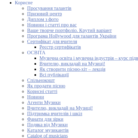
Корисне
Просування талантів
Призовий центр
Диплом з фото
Новини і статті про вас
Ваше творче портфоліо. Крутий варіант
Програма Hollywood для талантів України
Сертифікат для вчителя
Реєстр сертифікатів
ОСВІТА
Музична освіта і музична індустрія – курс під
Вчителю, викладай на Музиці!
Як створити пісню-хіт – лекція
Всі публікації
Спільнокошт
Як продати пісню
Корисні статті
Новини
Агенти Музики
Вчителю, викладай на Музиці!
Підтримка вчителів і шкіл
Фанати для зірки
Подяка від Музики
Каталог музикантів
Catalog of musicians