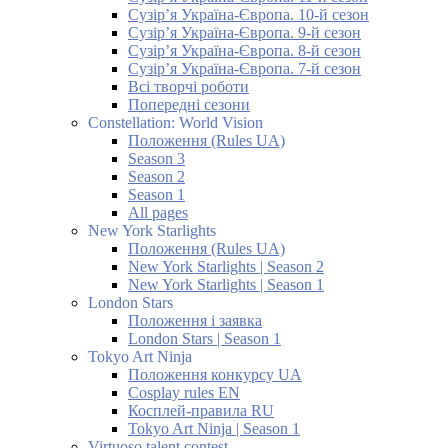
Сузір’я Україна-Європа. 10-й сезон
Сузір’я Україна-Європа. 9-й сезон
Сузір’я Україна-Європа. 8-й сезон
Сузір’я Україна-Європа. 7-й сезон
Всі творчі роботи
Попередні сезони
Constellation: World Vision
Положення (Rules UA)
Season 3
Season 2
Season 1
All pages
New York Starlights
Положення (Rules UA)
New York Starlights | Season 2
New York Starlights | Season 1
London Stars
Положення і заявка
London Stars | Season 1
Tokyo Art Ninja
Положення конкурсу UA
Cosplay rules EN
Косплей-правила RU
Tokyo Art Ninja | Season 1
Virtuoso talent contest