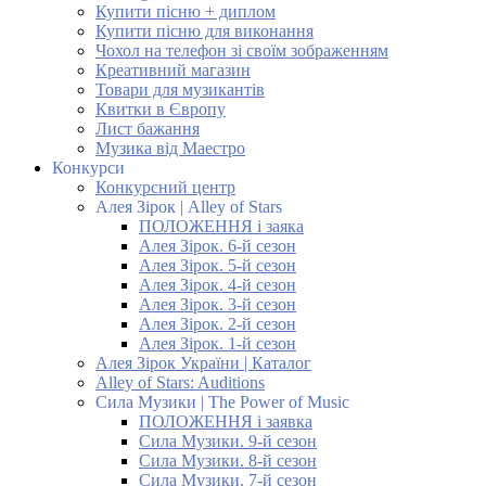
Купити пісню + диплом
Купити пісню для виконання
Чохол на телефон зі своїм зображенням
Креативний магазин
Товари для музикантів
Квитки в Європу
Лист бажання
Музика від Маестро
Конкурси
Конкурсний центр
Алея Зірок | Alley of Stars
ПОЛОЖЕННЯ і заяка
Алея Зірок. 6-й сезон
Алея Зірок. 5-й сезон
Алея Зірок. 4-й сезон
Алея Зірок. 3-й сезон
Алея Зірок. 2-й сезон
Алея Зірок. 1-й сезон
Алея Зірок України | Каталог
Alley of Stars: Auditions
Сила Музики | The Power of Music
ПОЛОЖЕННЯ і заявка
Сила Музики. 9-й сезон
Сила Музики. 8-й сезон
Сила Музики. 7-й сезон