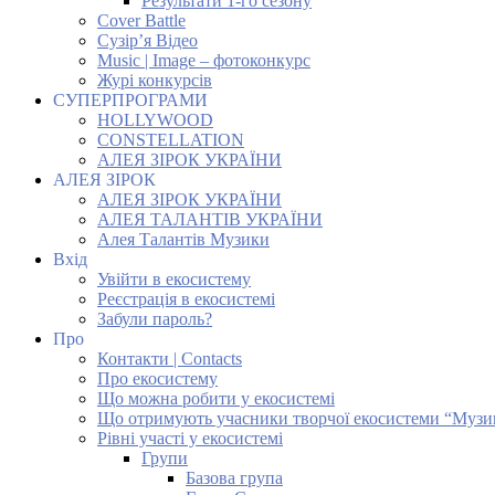
Результати 1-го сезону
Cover Battle
Сузір’я Відео
Music | Image – фотоконкурс
Журі конкурсів
СУПЕРПРОГРАМИ
HOLLYWOOD
CONSTELLATION
АЛЕЯ ЗІРОК УКРАЇНИ
АЛЕЯ ЗІРОК
АЛЕЯ ЗІРОК УКРАЇНИ
АЛЕЯ ТАЛАНТІВ УКРАЇНИ
Алея Талантів Музики
Вхід
Увійти в екосистему
Реєстрація в екосистемі
Забули пароль?
Про
Контакти | Contacts
Про екосистему
Що можна робити у екосистемі
Що отримують учасники творчої екосистеми “Музи
Рівні участі у екосистемі
Групи
Базова група