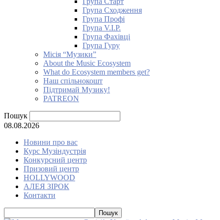
Група Старт
Група Сходження
Група Профі
Група V.I.P.
Група Фахівці
Група Гуру
Місія “Музики”
About the Music Ecosystem
What do Ecosystem members get?
Наш спільнокошт
Підтримай Музику!
PATREON
Пошук
08.08.2026
Новини про вас
Курс Музіндустрія
Конкурсний центр
Призовий центр
HOLLYWOOD
АЛЕЯ ЗІРОК
Контакти