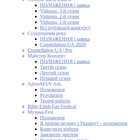
ПОЛОЖЕННЯ і заявка
Virtuoso. 3-й сезон
Virtuoso. 2-й сезон
Virtuoso. 1-й сезон
Всі публікації конкурсу
Суперпремія року
ПОЛОЖЕННЯ і заявка
Constellation UA 2020
Constellation UA | Pro
Майстер Концерт
ПОЛОЖЕННЯ і заявка
Третій сезон
Другий сезон
Перший сезон
AdverMAN Arts
Положення
Результати
Творчі роботи
Billie Eilish Fan Festival
Музика Fest
Положення
Я люблю музику і Україну! – положення
Конкурсні роботи
Замовити диплом