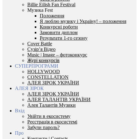
Billie Eilish Fan Festival
Музика Fest
Положення
Я люблю музику і Україну! – положення
Конкурсні роботи
Замовити диплом
Результати 1-го сезону
Cover Battle
Сузір’я Відео
Music | Image – фотоконкурс
Журі конкурсів
СУПЕРПРОГРАМИ
HOLLYWOOD
CONSTELLATION
АЛЕЯ ЗІРОК УКРАЇНИ
АЛЕЯ ЗІРОК
АЛЕЯ ЗІРОК УКРАЇНИ
АЛЕЯ ТАЛАНТІВ УКРАЇНИ
Алея Талантів Музики
Вхід
Увійти в екосистему
Реєстрація в екосистемі
Забули пароль?
Про
Контакти | Contacts