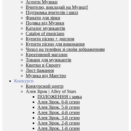
Агенти Музики
Вчителю, викладай на Музиці!
Підтримка вчителів і шкіл
Фанати для зірки
Подяка від Музики
Каталог музикантів
Catalog of musicians
Купити пісню + диплом
Купити пісню для виконання
Чохол на телефон зі своїм зображенням
Креативний магазин
Товари для музикантів
Квитки в Європу
Лист бажання
Музика від Маестро
Конкурси
Конкурсний центр
Алея Зірок | Alley of Stars
ПОЛОЖЕННЯ і заяка
Алея Зірок. 6-й сезон
Алея Зірок. 5-й сезон
Алея Зірок. 4-й сезон
Алея Зірок. 3-й сезон
Алея Зірок. 2-й сезон
Алея Зірок. 1-й сезон