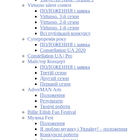
Virtuoso talent contest
ПОЛОЖЕННЯ і заявка
Virtuoso. 3-й сезон
Virtuoso. 2-й сезон
Virtuoso. 1-й сезон
Всі публікації конкурсу
Суперпремія року
ПОЛОЖЕННЯ і заявка
Constellation UA 2020
Constellation UA | Pro
Майстер Концерт
ПОЛОЖЕННЯ і заявка
Третій сезон
Другий сезон
Перший сезон
AdverMAN Arts
Положення
Результати
Творчі роботи
Billie Eilish Fan Festival
Музика Fest
Положення
Я люблю музику і Україну! – положення
Конкурсні роботи