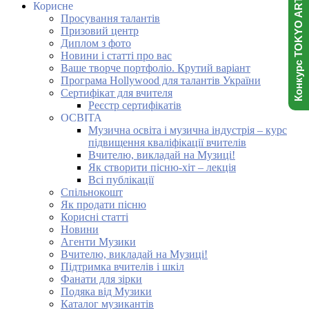
Конкурс TOKYO ART NINJA
Корисне
Просування талантів
Призовий центр
Диплом з фото
Новини і статті про вас
Ваше творче портфоліо. Крутий варіант
Програма Hollywood для талантів України
Сертифікат для вчителя
Реєстр сертифікатів
ОСВІТА
Музична освіта і музична індустрія – курс
підвищення кваліфікації вчителів
Вчителю, викладай на Музиці!
Як створити пісню-хіт – лекція
Всі публікації
Спільнокошт
Як продати пісню
Корисні статті
Новини
Агенти Музики
Вчителю, викладай на Музиці!
Підтримка вчителів і шкіл
Фанати для зірки
Подяка від Музики
Каталог музикантів