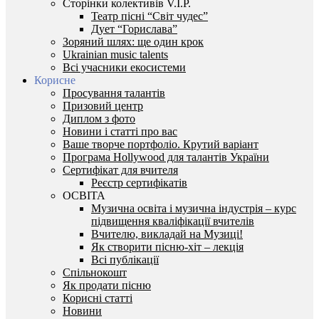
Сторінки колективів V.I.P.
Театр пісні “Світ чудес”
Дует “Горислава”
Зоряний шлях: ще один крок
Ukrainian music talents
Всі учасники екосистеми
Корисне
Просування талантів
Призовий центр
Диплом з фото
Новини і статті про вас
Ваше творче портфоліо. Крутий варіант
Програма Hollywood для талантів України
Сертифікат для вчителя
Реєстр сертифікатів
ОСВІТА
Музична освіта і музична індустрія – курс
підвищення кваліфікації вчителів
Вчителю, викладай на Музиці!
Як створити пісню-хіт – лекція
Всі публікації
Спільнокошт
Як продати пісню
Корисні статті
Новини