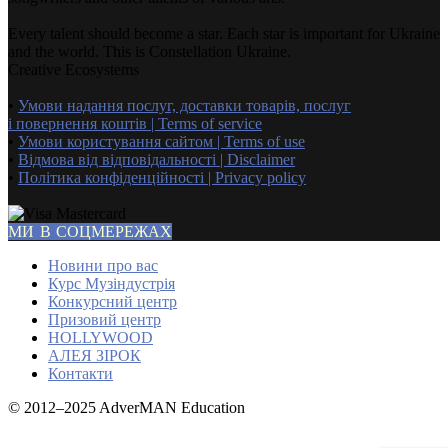
Every talent should become a star. Each star is important for Ukraine
and the world. This is Constellation Ukraine.
Creative Ecosystems
•
Умови надання послуг, доставки товарів, послуг
і повернення коштів | Terms of service
•
Умови користування сайтом | Terms of use
•
Відмова від відповідальності | Disclaimer
•
Політика конфіденційності | Privacy policy
МИ В СОЦМЕРЕЖАХ
Новини про вас
Курс Музіндустрія
Конкурсний центр
Призовий центр
HOLLYWOOD
АЛЕЯ ЗІРОК
Контакти
© 2012–2025 AdverMAN Education