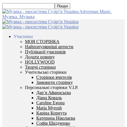
Adverman Music.
Музика. Музыка
Учасники
МОЯ СТОРІНКА
Найпопулярніші артисти
Публікації учасників
Додати новину
HOLLYWOOD
Творчі сторінки
Учительські сторінки
Сторінки вчителів
Замовити сторінку
Персональні сторінки V.I.P.
Дар’я Афанасьєва
Діана Коваль
Caroline Egonu
Maria Myrosh
Каріна Корнута
Катерина Ніколаєва
Софія Шкідченко