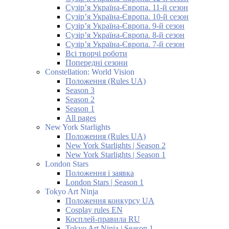
Сузір’я Україна-Європа. 11-й сезон
Сузір’я Україна-Європа. 10-й сезон
Сузір’я Україна-Європа. 9-й сезон
Сузір’я Україна-Європа. 8-й сезон
Сузір’я Україна-Європа. 7-й сезон
Всі творчі роботи
Попередні сезони
Constellation: World Vision
Положення (Rules UA)
Season 3
Season 2
Season 1
All pages
New York Starlights
Положення (Rules UA)
New York Starlights | Season 2
New York Starlights | Season 1
London Stars
Положення і заявка
London Stars | Season 1
Tokyo Art Ninja
Положення конкурсу UA
Cosplay rules EN
Косплей-правила RU
Tokyo Art Ninja | Season 1