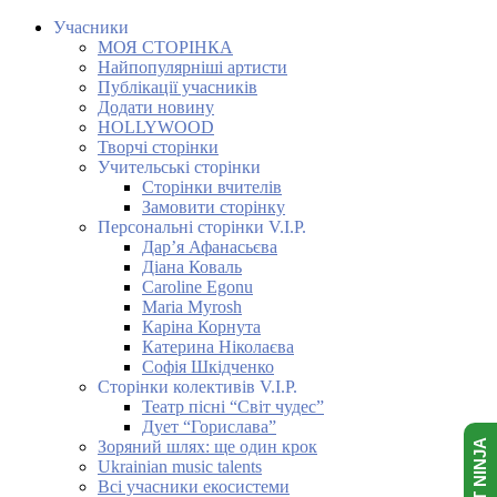
Учасники
МОЯ СТОРІНКА
Найпопулярніші артисти
Публікації учасників
Додати новину
HOLLYWOOD
Творчі сторінки
Учительські сторінки
Сторінки вчителів
Замовити сторінку
Персональні сторінки V.I.P.
Дар’я Афанасьєва
Діана Коваль
Caroline Egonu
Maria Myrosh
Каріна Корнута
Катерина Ніколаєва
Софія Шкідченко
Сторінки колективів V.I.P.
Театр пісні “Світ чудес”
Дует “Горислава”
Зоряний шлях: ще один крок
Ukrainian music talents
Всі учасники екосистеми