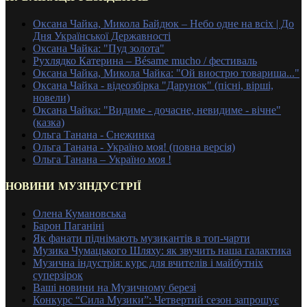
Оксана Чайка, Микола Байдюк – Небо одне на всіх | До
Дня Української Державності
Оксана Чайка: "Пуд золота"
Рухлядко Катерина – Bésame mucho / фестиваль
Оксана Чайка, Микола Чайка: "Ой виострю товариша..."
Оксана Чайка - відеозбірка "Дарунок" (пісні, вірші,
новели)
Оксана Чайка: "Видиме - дочасне, невидиме - вічне"
(казка)
Ольга Танана - Снежинка
Ольга Танана - Україно моя! (повна версія)
Ольга Танана – Україно моя !
НОВИНИ МУЗІНДУСТРІЇ
Олена Кумановська
Барон Паганіні
Як фанати піднімають музикантів в топ-чарти
Музика Чумацького Шляху: як звучить наша галактика
Музична індустрія: курс для вчителів і майбутніх
суперзірок
Ваші новини на Музичному березі
Конкурс “Сила Музики”: Четвертий сезон запрошує