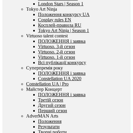
London Stars | Season 1
Tokyo Art Ninja
Положення конкурсу UA
Cosplay rules EN
Косплей-правила RU
Tokyo Art Ninja | Season 1
Virtuoso talent contest
ПОЛОЖЕННЯ і заявка
Virtuoso. 3-й сезон
Virtuoso. 2-й сезон
Virtuoso. 1-й сезон
Всі публікації конкурсу
Суперпремія року
ПОЛОЖЕННЯ і заявка
Constellation UA 2020
Constellation UA | Pro
Майстер Концерт
ПОЛОЖЕННЯ і заявка
Третій сезон
Другий сезон
Перший сезон
AdverMAN Arts
Положення
Результати
Творчі роботи