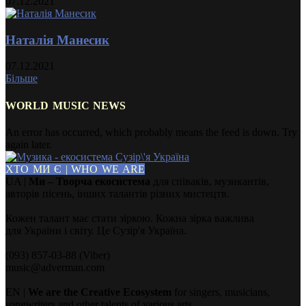
07.12.2021
Наталія Манесик
07.12.2021
Більше
WORLD MUSIC NEWS
An error has occurred, which probably means the feed is down. Try
again later.
ХТО МИ Є | WHO WE ARE
UA |
Ми – Творча екосистема
для співаків, музикантів,
авторів пісень, інших талантів різних мистецтв.
Кожен талант має стати зіркою. Кожна зірка важлива
для України і світу. Це Сузір'я Україна.
(093) 857-03-88 (Viber)
music@adverman.com
EN |
We are the Creative Ecosystem
for singers, musicians,
songwriters and other talents of various arts.