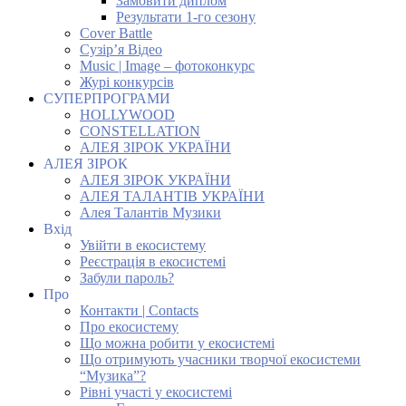
Замовити диплом
Результати 1-го сезону
Cover Battle
Сузір’я Відео
Music | Image – фотоконкурс
Журі конкурсів
СУПЕРПРОГРАМИ
HOLLYWOOD
CONSTELLATION
АЛЕЯ ЗІРОК УКРАЇНИ
АЛЕЯ ЗІРОК
АЛЕЯ ЗІРОК УКРАЇНИ
АЛЕЯ ТАЛАНТІВ УКРАЇНИ
Алея Талантів Музики
Вхід
Увійти в екосистему
Реєстрація в екосистемі
Забули пароль?
Про
Контакти | Contacts
Про екосистему
Що можна робити у екосистемі
Що отримують учасники творчої екосистеми
“Музика”?
Рівні участі у екосистемі