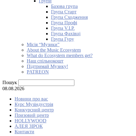
Групи
Базова група
Група Старт
Група Сходження
Група Профі
Група V.I.P.
Група Фахівці
Група Гуру
Місія “Музики”
About the Music Ecosystem
What do Ecosystem members get?
Наш спільнокошт
Підтримай Музику!
PATREON
Пошук
08.08.2026
Новини про вас
Курс Музіндустрія
Конкурсний центр
Призовий центр
HOLLYWOOD
АЛЕЯ ЗІРОК
Контакти