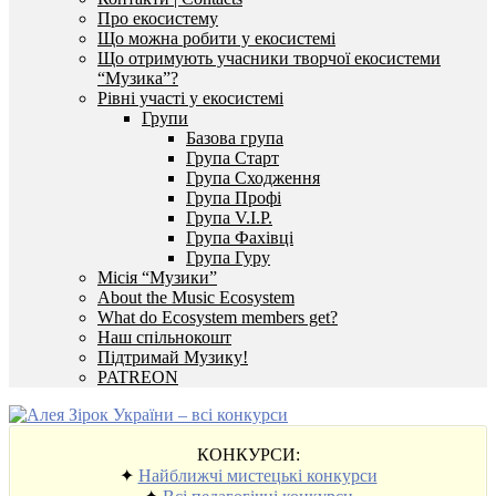
Про екосистему
Що можна робити у екосистемі
Що отримують учасники творчої екосистеми
“Музика”?
Рівні участі у екосистемі
Групи
Базова група
Група Старт
Група Сходження
Група Профі
Група V.I.P.
Група Фахівці
Група Гуру
Місія “Музики”
About the Music Ecosystem
What do Ecosystem members get?
Наш спільнокошт
Підтримай Музику!
PATREON
КОНКУРСИ:
✦
Найближчі мистецькі конкурси