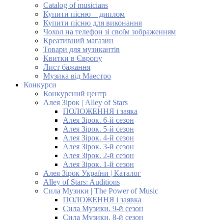
Catalog of musicians
Купити пісню + диплом
Купити пісню для виконання
Чохол на телефон зі своїм зображенням
Креативний магазин
Товари для музикантів
Квитки в Європу
Лист бажання
Музика від Маестро
Конкурси
Конкурсний центр
Алея Зірок | Alley of Stars
ПОЛОЖЕННЯ і заяка
Алея Зірок. 6-й сезон
Алея Зірок. 5-й сезон
Алея Зірок. 4-й сезон
Алея Зірок. 3-й сезон
Алея Зірок. 2-й сезон
Алея Зірок. 1-й сезон
Алея Зірок України | Каталог
Alley of Stars: Auditions
Сила Музики | The Power of Music
ПОЛОЖЕННЯ і заявка
Сила Музики. 9-й сезон
Сила Музики. 8-й сезон