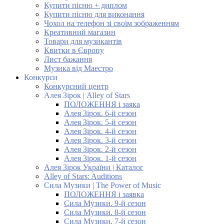
Купити пісню + диплом
Купити пісню для виконання
Чохол на телефон зі своїм зображенням
Креативний магазин
Товари для музикантів
Квитки в Європу
Лист бажання
Музика від Маестро
Конкурси
Конкурсний центр
Алея Зірок | Alley of Stars
ПОЛОЖЕННЯ і заяка
Алея Зірок. 6-й сезон
Алея Зірок. 5-й сезон
Алея Зірок. 4-й сезон
Алея Зірок. 3-й сезон
Алея Зірок. 2-й сезон
Алея Зірок. 1-й сезон
Алея Зірок України | Каталог
Alley of Stars: Auditions
Сила Музики | The Power of Music
ПОЛОЖЕННЯ і заявка
Сила Музики. 9-й сезон
Сила Музики. 8-й сезон
Сила Музики. 7-й сезон