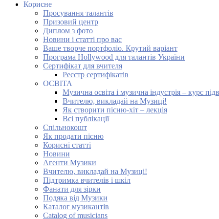
Корисне
Просування талантів
Призовий центр
Диплом з фото
Новини і статті про вас
Ваше творче портфоліо. Крутий варіант
Програма Hollywood для талантів України
Сертифікат для вчителя
Реєстр сертифікатів
ОСВІТА
Музична освіта і музична індустрія – курс під
Вчителю, викладай на Музиці!
Як створити пісню-хіт – лекція
Всі публікації
Спільнокошт
Як продати пісню
Корисні статті
Новини
Агенти Музики
Вчителю, викладай на Музиці!
Підтримка вчителів і шкіл
Фанати для зірки
Подяка від Музики
Каталог музикантів
Catalog of musicians