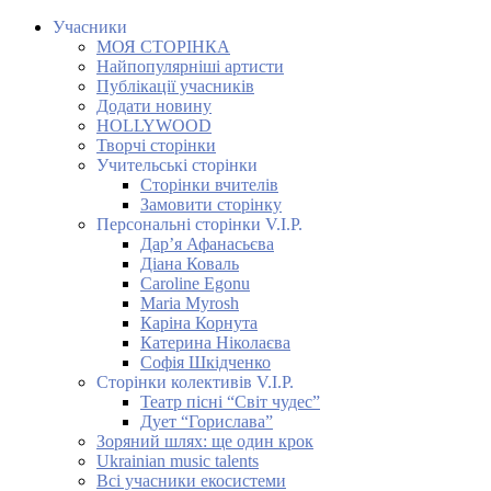
Учасники
МОЯ СТОРІНКА
Найпопулярніші артисти
Публікації учасників
Додати новину
HOLLYWOOD
Творчі сторінки
Учительські сторінки
Сторінки вчителів
Замовити сторінку
Персональні сторінки V.I.P.
Дар’я Афанасьєва
Діана Коваль
Caroline Egonu
Maria Myrosh
Каріна Корнута
Катерина Ніколаєва
Софія Шкідченко
Сторінки колективів V.I.P.
Театр пісні “Світ чудес”
Дует “Горислава”
Зоряний шлях: ще один крок
Ukrainian music talents
Всі учасники екосистеми