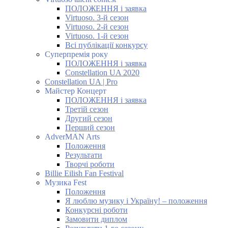
ПОЛОЖЕННЯ і заявка
Virtuoso. 3-й сезон
Virtuoso. 2-й сезон
Virtuoso. 1-й сезон
Всі публікації конкурсу
Суперпремія року
ПОЛОЖЕННЯ і заявка
Constellation UA 2020
Constellation UA | Pro
Майстер Концерт
ПОЛОЖЕННЯ і заявка
Третій сезон
Другий сезон
Перший сезон
AdverMAN Arts
Положення
Результати
Творчі роботи
Billie Eilish Fan Festival
Музика Fest
Положення
Я люблю музику і Україну! – положення
Конкурсні роботи
Замовити диплом