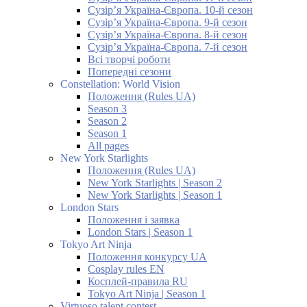
Сузір’я Україна-Європа. 10-й сезон
Сузір’я Україна-Європа. 9-й сезон
Сузір’я Україна-Європа. 8-й сезон
Сузір’я Україна-Європа. 7-й сезон
Всі творчі роботи
Попередні сезони
Constellation: World Vision
Положення (Rules UA)
Season 3
Season 2
Season 1
All pages
New York Starlights
Положення (Rules UA)
New York Starlights | Season 2
New York Starlights | Season 1
London Stars
Положення і заявка
London Stars | Season 1
Tokyo Art Ninja
Положення конкурсу UA
Cosplay rules EN
Косплей-правила RU
Tokyo Art Ninja | Season 1
Virtuoso talent contest