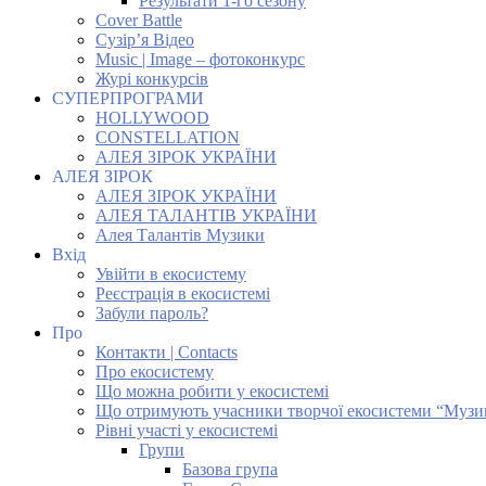
Результати 1-го сезону
Cover Battle
Сузір’я Відео
Music | Image – фотоконкурс
Журі конкурсів
СУПЕРПРОГРАМИ
HOLLYWOOD
CONSTELLATION
АЛЕЯ ЗІРОК УКРАЇНИ
АЛЕЯ ЗІРОК
АЛЕЯ ЗІРОК УКРАЇНИ
АЛЕЯ ТАЛАНТІВ УКРАЇНИ
Алея Талантів Музики
Вхід
Увійти в екосистему
Реєстрація в екосистемі
Забули пароль?
Про
Контакти | Contacts
Про екосистему
Що можна робити у екосистемі
Що отримують учасники творчої екосистеми “Музи
Рівні участі у екосистемі
Групи
Базова група