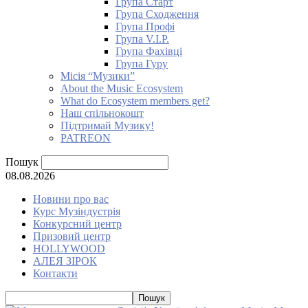
Група Старт
Група Сходження
Група Профі
Група V.I.P.
Група Фахівці
Група Гуру
Місія “Музики”
About the Music Ecosystem
What do Ecosystem members get?
Наш спільнокошт
Підтримай Музику!
PATREON
Пошук
08.08.2026
Новини про вас
Курс Музіндустрія
Конкурсний центр
Призовий центр
HOLLYWOOD
АЛЕЯ ЗІРОК
Контакти