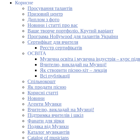
Корисне
Просування талантів
Призовий центр
Диплом з фото
Новини і статті про вас
Ваше творче портфоліо. Крутий варіант
Програма Hollywood для талантів України
Сертифікат для вчителя
Реєстр сертифікатів
ОСВІТА
Музична освіта і музична індустрія – курс під
Вчителю, викладай на Музиці!
Як створити пісню-хіт – лекція
Всі публікації
Спільнокошт
Як продати пісню
Корисні статті
Новини
Агенти Музики
Вчителю, викладай на Музиці!
Підтримка вчителів і шкіл
Фанати для зірки
Подяка від Музики
Каталог музикантів
Catalog of musicians