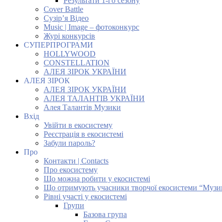
Результати 1-го сезону
Cover Battle
Сузір’я Відео
Music | Image – фотоконкурс
Журі конкурсів
СУПЕРПРОГРАМИ
HOLLYWOOD
CONSTELLATION
АЛЕЯ ЗІРОК УКРАЇНИ
АЛЕЯ ЗІРОК
АЛЕЯ ЗІРОК УКРАЇНИ
АЛЕЯ ТАЛАНТІВ УКРАЇНИ
Алея Талантів Музики
Вхід
Увійти в екосистему
Реєстрація в екосистемі
Забули пароль?
Про
Контакти | Contacts
Про екосистему
Що можна робити у екосистемі
Що отримують учасники творчої екосистеми “Музи
Рівні участі у екосистемі
Групи
Базова група