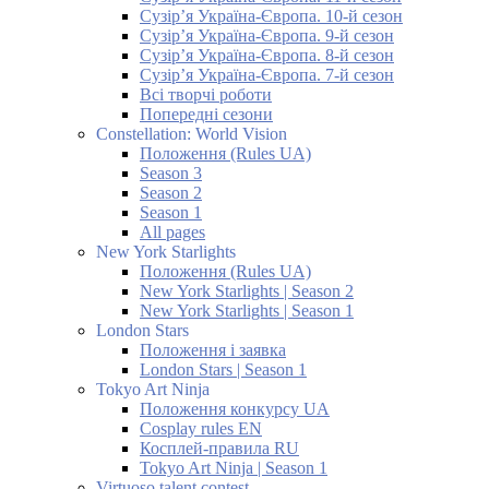
Сузір’я Україна-Європа. 10-й сезон
Сузір’я Україна-Європа. 9-й сезон
Сузір’я Україна-Європа. 8-й сезон
Сузір’я Україна-Європа. 7-й сезон
Всі творчі роботи
Попередні сезони
Constellation: World Vision
Положення (Rules UA)
Season 3
Season 2
Season 1
All pages
New York Starlights
Положення (Rules UA)
New York Starlights | Season 2
New York Starlights | Season 1
London Stars
Положення і заявка
London Stars | Season 1
Tokyo Art Ninja
Положення конкурсу UA
Cosplay rules EN
Косплей-правила RU
Tokyo Art Ninja | Season 1
Virtuoso talent contest