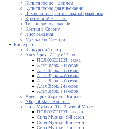
Купити пісню + диплом
Купити пісню для виконання
Чохол на телефон зі своїм зображенням
Креативний магазин
Товари для музикантів
Квитки в Європу
Лист бажання
Музика від Маестро
Конкурси
Конкурсний центр
Алея Зірок | Alley of Stars
ПОЛОЖЕННЯ і заяка
Алея Зірок. 6-й сезон
Алея Зірок. 5-й сезон
Алея Зірок. 4-й сезон
Алея Зірок. 3-й сезон
Алея Зірок. 2-й сезон
Алея Зірок. 1-й сезон
Алея Зірок України | Каталог
Alley of Stars: Auditions
Сила Музики | The Power of Music
ПОЛОЖЕННЯ і заявка
Сила Музики. 9-й сезон
Сила Музики. 8-й сезон
Сила Музики. 7-й сезон