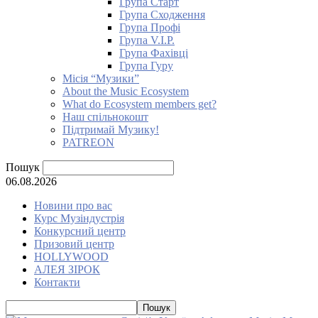
Група Старт
Група Сходження
Група Профі
Група V.I.P.
Група Фахівці
Група Гуру
Місія “Музики”
About the Music Ecosystem
What do Ecosystem members get?
Наш спільнокошт
Підтримай Музику!
PATREON
Пошук
06.08.2026
Новини про вас
Курс Музіндустрія
Конкурсний центр
Призовий центр
HOLLYWOOD
АЛЕЯ ЗІРОК
Контакти