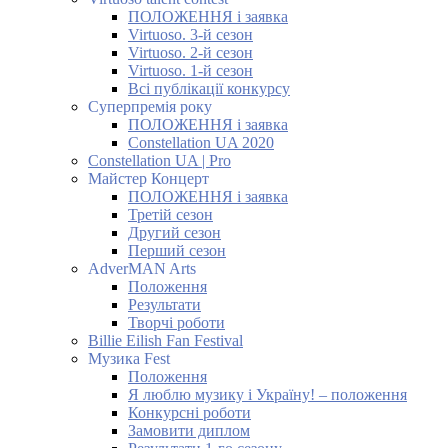
ПОЛОЖЕННЯ і заявка
Virtuoso. 3-й сезон
Virtuoso. 2-й сезон
Virtuoso. 1-й сезон
Всі публікації конкурсу
Суперпремія року
ПОЛОЖЕННЯ і заявка
Constellation UA 2020
Constellation UA | Pro
Майстер Концерт
ПОЛОЖЕННЯ і заявка
Третій сезон
Другий сезон
Перший сезон
AdverMAN Arts
Положення
Результати
Творчі роботи
Billie Eilish Fan Festival
Музика Fest
Положення
Я люблю музику і Україну! – положення
Конкурсні роботи
Замовити диплом