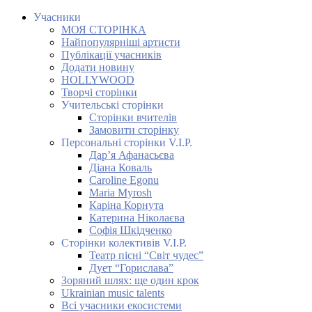
Учасники
МОЯ СТОРІНКА
Найпопулярніші артисти
Публікації учасників
Додати новину
HOLLYWOOD
Творчі сторінки
Учительські сторінки
Сторінки вчителів
Замовити сторінку
Персональні сторінки V.I.P.
Дар’я Афанасьєва
Діана Коваль
Caroline Egonu
Maria Myrosh
Каріна Корнута
Катерина Ніколаєва
Софія Шкідченко
Сторінки колективів V.I.P.
Театр пісні “Світ чудес”
Дует “Горислава”
Зоряний шлях: ще один крок
Ukrainian music talents
Всі учасники екосистеми