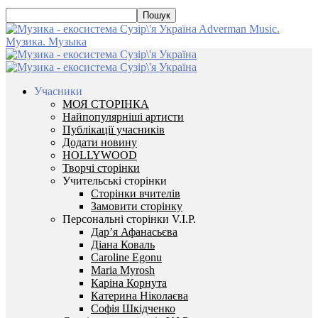
Adverman Music.
Музика. Музыка
Учасники
МОЯ СТОРІНКА
Найпопулярніші артисти
Публікації учасників
Додати новину
HOLLYWOOD
Творчі сторінки
Учительські сторінки
Сторінки вчителів
Замовити сторінку
Персональні сторінки V.I.P.
Дар’я Афанасьєва
Діана Коваль
Caroline Egonu
Maria Myrosh
Каріна Корнута
Катерина Ніколаєва
Софія Шкідченко