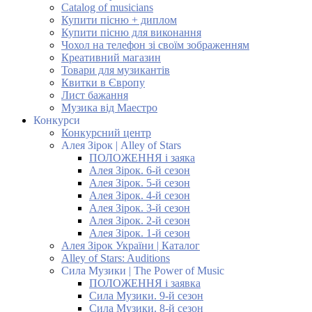
Catalog of musicians
Купити пісню + диплом
Купити пісню для виконання
Чохол на телефон зі своїм зображенням
Креативний магазин
Товари для музикантів
Квитки в Європу
Лист бажання
Музика від Маестро
Конкурси
Конкурсний центр
Алея Зірок | Alley of Stars
ПОЛОЖЕННЯ і заяка
Алея Зірок. 6-й сезон
Алея Зірок. 5-й сезон
Алея Зірок. 4-й сезон
Алея Зірок. 3-й сезон
Алея Зірок. 2-й сезон
Алея Зірок. 1-й сезон
Алея Зірок України | Каталог
Alley of Stars: Auditions
Сила Музики | The Power of Music
ПОЛОЖЕННЯ і заявка
Сила Музики. 9-й сезон
Сила Музики. 8-й сезон