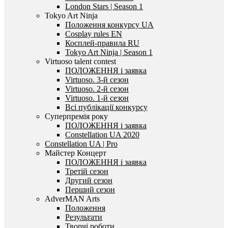
London Stars | Season 1
Tokyo Art Ninja
Положення конкурсу UA
Cosplay rules EN
Косплей-правила RU
Tokyo Art Ninja | Season 1
Virtuoso talent contest
ПОЛОЖЕННЯ і заявка
Virtuoso. 3-й сезон
Virtuoso. 2-й сезон
Virtuoso. 1-й сезон
Всі публікації конкурсу
Суперпремія року
ПОЛОЖЕННЯ і заявка
Constellation UA 2020
Constellation UA | Pro
Майстер Концерт
ПОЛОЖЕННЯ і заявка
Третій сезон
Другий сезон
Перший сезон
AdverMAN Arts
Положення
Результати
Творчі роботи