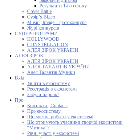
Замовити диплом
Результати 1-го сезону
Cover Battle
Сузір’я Відео
Music | Image – фотоконкурс
Журі конкурсів
СУПЕРПРОГРАМИ
HOLLYWOOD
CONSTELLATION
АЛЕЯ ЗІРОК УКРАЇНИ
АЛЕЯ ЗІРОК
АЛЕЯ ЗІРОК УКРАЇНИ
АЛЕЯ ТАЛАНТІВ УКРАЇНИ
Алея Талантів Музики
Вхід
Увійти в екосистему
Реєстрація в екосистемі
Забули пароль?
Про
Контакти | Contacts
Про екосистему
Що можна робити у екосистемі
Що отримують учасники творчої екосистеми
“Музика”?
Рівні участі у екосистемі