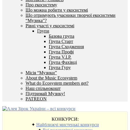
Про екосистему
Що можна робити у екосистемі
Що отримують учасники творчої екосистеми
“Музика”?
Рівні участі у екосистемі
Групи
Базова група
Група Старт
Група Сходження
Група Профі
Група V.I.P.
Група Фахівці
Група Гуру
Місія “Музики”
About the Music Ecosystem
What do Ecosystem members get?
Наш спільнокошт
Підтримай Музику!
PATREON
КОНКУРСИ:
✦
Найближчі мистецькі конкурси