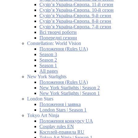
Сузір’я Україна-Європа. 11-й сезон
Сузір’я Україна-Європа. 10-й сезон
Сузір’я Україна-Європа. 9-й сезон
Сузір’я Україна-Європа. 8-й сезон
Сузір’я Україна-Європа. 7-й сезон
Всі творчі роботи
Попередні сезони
Constellation: World Vision
Положення (Rules UA)
Season 3
Season 2
Season 1
All pages
New York Starlights
Положення (Rules UA)
New York Starlights | Season 2
New York Starlights | Season 1
London Stars
Положення і заявка
London Stars | Season 1
Tokyo Art Ninja
Положення конкурсу UA
Cosplay rules EN
Косплей-правила RU
Tokyo Art Ninja | Season 1