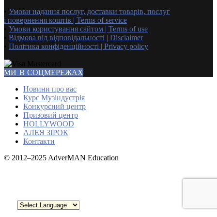
•
Умови надання послуг, доставки товарів, послуг
і повернення коштів | Terms of service
•
Умови користування сайтом | Terms of use
•
Відмова від відповідальності | Disclaimer
•
Політика конфіденційності | Privacy policy
МИ В СОЦМЕРЕЖАХ
Новини про вас
Курс Музіндустрія
Конкурсний центр
Призовий центр
HOLLYWOOD
АЛЕЯ ЗІРОК
Контакти
© 2012–2025 AdverMAN Education