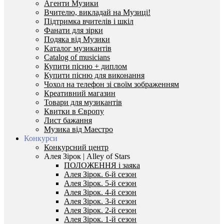
Агенти Музики
Вчителю, викладай на Музиці!
Підтримка вчителів і шкіл
Фанати для зірки
Подяка від Музики
Каталог музикантів
Catalog of musicians
Купити пісню + диплом
Купити пісню для виконання
Чохол на телефон зі своїм зображенням
Креативний магазин
Товари для музикантів
Квитки в Європу
Лист бажання
Музика від Маестро
Конкурси
Конкурсний центр
Алея Зірок | Alley of Stars
ПОЛОЖЕННЯ і заяка
Алея Зірок. 6-й сезон
Алея Зірок. 5-й сезон
Алея Зірок. 4-й сезон
Алея Зірок. 3-й сезон
Алея Зірок. 2-й сезон
Алея Зірок. 1-й сезон