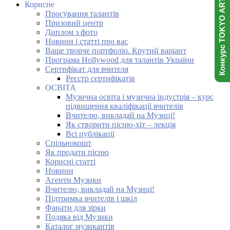
Конкурс TOKYO ART NINJA
Корисне
Просування талантів
Призовий центр
Диплом з фото
Новини і статті про вас
Ваше творче портфоліо. Крутий варіант
Програма Hollywood для талантів України
Сертифікат для вчителя
Реєстр сертифікатів
ОСВІТА
Музична освіта і музична індустрія – курс
підвищення кваліфікації вчителів
Вчителю, викладай на Музиці!
Як створити пісню-хіт – лекція
Всі публікації
Спільнокошт
Як продати пісню
Корисні статті
Новини
Агенти Музики
Вчителю, викладай на Музиці!
Підтримка вчителів і шкіл
Фанати для зірки
Подяка від Музики
Каталог музикантів