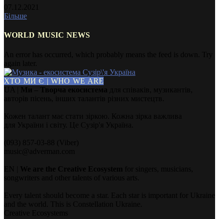
07.12.2021
Більше
WORLD MUSIC NEWS
An error has occurred, which probably means the feed is down. Try
again later.
ХТО МИ Є | WHO WE ARE
UA |
Ми – Творча екосистема
для співаків, музикантів,
авторів пісень, інших талантів різних мистецтв.
Кожен талант має стати зіркою. Кожна зірка важлива
для України і світу. Це Сузір'я Україна.
(093) 857-03-88 (Viber)
music@adverman.com
EN |
We are the Creative Ecosystem
for singers, musicians,
songwriters and other talents of various arts.
Every talent should become a star. Each star is important for Ukraine
and the world. This is Constellation Ukraine.
Creative Ecosystems