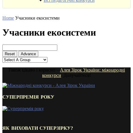
✦
Всі педагогічні конкурси
Home
Учасники екосистеми
Учасники екосистеми
Також цікаво і корисно –
Алея Зірок України: міжнародні
конкурси
. Долучайтеся!
СУПЕРПРЕМІЯ РОКУ
ЯК ВИХОВАТИ СУПЕРЗІРКУ?