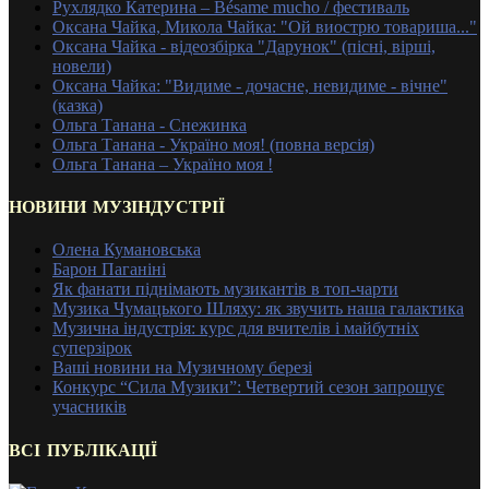
Рухлядко Катерина – Bésame mucho / фестиваль
Оксана Чайка, Микола Чайка: "Ой виострю товариша..."
Оксана Чайка - відеозбірка "Дарунок" (пісні, вірші,
новели)
Оксана Чайка: "Видиме - дочасне, невидиме - вічне"
(казка)
Ольга Танана - Снежинка
Ольга Танана - Україно моя! (повна версія)
Ольга Танана – Україно моя !
НОВИНИ МУЗІНДУСТРІЇ
Олена Кумановська
Барон Паганіні
Як фанати піднімають музикантів в топ-чарти
Музика Чумацького Шляху: як звучить наша галактика
Музична індустрія: курс для вчителів і майбутніх
суперзірок
Ваші новини на Музичному березі
Конкурс “Сила Музики”: Четвертий сезон запрошує
учасників
ВСІ ПУБЛІКАЦІЇ