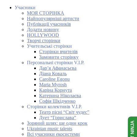
Учасники
МОЯ СТОРІНКА
Найпопулярніші артисти
Публікації учасників
Додати новину
HOLLYWOOD
Творчі сторінки
Учительські сторінки
Сторінки вчителів
Замовити сторінку
Персональні сторінки V.I.P.
Дар’я Афанасьєва
Діана Коваль
Caroline Egonu
Maria Myrosh
Каріна Корнута
Катерина Ніколаєва
Софія Шкідченко
Сторінки колективів V.I.P.
Театр пісні “Світ чудес”
Дует “Горислава”
Зоряний шлях: ще один крок
Ukrainian music talents
Всі учасники екосистеми