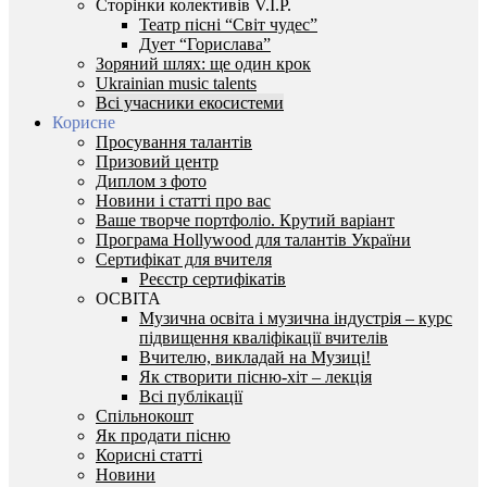
Сторінки колективів V.I.P.
Театр пісні “Світ чудес”
Дует “Горислава”
Зоряний шлях: ще один крок
Ukrainian music talents
Всі учасники екосистеми
Корисне
Просування талантів
Призовий центр
Диплом з фото
Новини і статті про вас
Ваше творче портфоліо. Крутий варіант
Програма Hollywood для талантів України
Сертифікат для вчителя
Реєстр сертифікатів
ОСВІТА
Музична освіта і музична індустрія – курс
підвищення кваліфікації вчителів
Вчителю, викладай на Музиці!
Як створити пісню-хіт – лекція
Всі публікації
Спільнокошт
Як продати пісню
Корисні статті
Новини