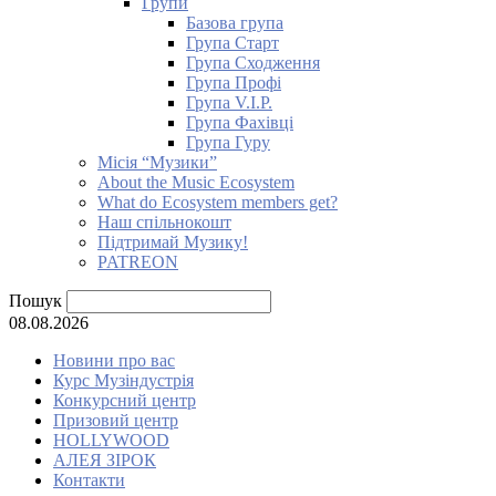
Групи
Базова група
Група Старт
Група Сходження
Група Профі
Група V.I.P.
Група Фахівці
Група Гуру
Місія “Музики”
About the Music Ecosystem
What do Ecosystem members get?
Наш спільнокошт
Підтримай Музику!
PATREON
Пошук
08.08.2026
Новини про вас
Курс Музіндустрія
Конкурсний центр
Призовий центр
HOLLYWOOD
АЛЕЯ ЗІРОК
Контакти