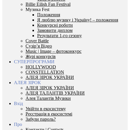
Billie Eilish Fan Festival
Музика Fest
Положення
Я люблю музику і Україну! – положення
Конкурсні роботи
Замовити диплом
Результати 1-го сезону
Cover Battle
Сузір’я Відео
Music | Image – фотоконкурс
Журі конкурсів
СУПЕРПРОГРАМИ
HOLLYWOOD
CONSTELLATION
АЛЕЯ ЗІРОК УКРАЇНИ
АЛЕЯ ЗІРОК
АЛЕЯ ЗІРОК УКРАЇНИ
АЛЕЯ ТАЛАНТІВ УКРАЇНИ
Алея Талантів Музики
Вхід
Увійти в екосистему
Реєстрація в екосистемі
Забули пароль?
Про
Контакти | Contacts