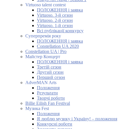
Virtuoso talent contest
ПОЛОЖЕННЯ і заявка
Virtuoso. 3-й сезон
Virtuoso. 2-й сезон
Virtuoso. 1-й сезон
Всі публікації конкурсу
Суперпремія року
ПОЛОЖЕННЯ і заявка
Constellation UA 2020
Constellation UA | Pro
Майстер Концерт
ПОЛОЖЕННЯ і заявка
Третій сезон
Другий сезон
Перший сезон
AdverMAN Arts
Положення
Результати
Творчі роботи
Billie Eilish Fan Festival
Музика Fest
Положення
Я люблю музику і Україну! – положення
Конкурсні роботи