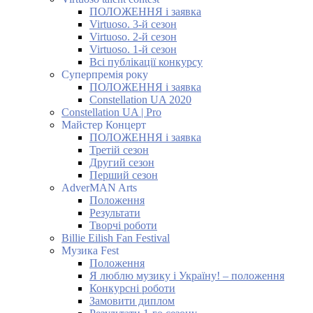
ПОЛОЖЕННЯ і заявка
Virtuoso. 3-й сезон
Virtuoso. 2-й сезон
Virtuoso. 1-й сезон
Всі публікації конкурсу
Суперпремія року
ПОЛОЖЕННЯ і заявка
Constellation UA 2020
Constellation UA | Pro
Майстер Концерт
ПОЛОЖЕННЯ і заявка
Третій сезон
Другий сезон
Перший сезон
AdverMAN Arts
Положення
Результати
Творчі роботи
Billie Eilish Fan Festival
Музика Fest
Положення
Я люблю музику і Україну! – положення
Конкурсні роботи
Замовити диплом