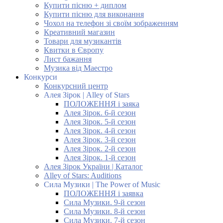
Купити пісню + диплом
Купити пісню для виконання
Чохол на телефон зі своїм зображенням
Креативний магазин
Товари для музикантів
Квитки в Європу
Лист бажання
Музика від Маестро
Конкурси
Конкурсний центр
Алея Зірок | Alley of Stars
ПОЛОЖЕННЯ і заяка
Алея Зірок. 6-й сезон
Алея Зірок. 5-й сезон
Алея Зірок. 4-й сезон
Алея Зірок. 3-й сезон
Алея Зірок. 2-й сезон
Алея Зірок. 1-й сезон
Алея Зірок України | Каталог
Alley of Stars: Auditions
Сила Музики | The Power of Music
ПОЛОЖЕННЯ і заявка
Сила Музики. 9-й сезон
Сила Музики. 8-й сезон
Сила Музики. 7-й сезон