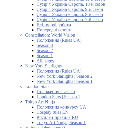
Сузір’я Україна-Європа. 10-й сезон
Сузір’я Україна-Європа. 9-й сезон
Сузір’я Україна-Європа. 8-й сезон
Сузір’я Україна-Європа. 7-й сезон
Всі творчі роботи
Попередні сезони
Constellation: World Vision
Положення (Rules UA)
Season 3
Season 2
Season 1
All pages
New York Starlights
Положення (Rules UA)
New York Starlights | Season 2
New York Starlights | Season 1
London Stars
Положення і заявка
London Stars | Season 1
Tokyo Art Ninja
Положення конкурсу UA
Cosplay rules EN
Косплей-правила RU
Tokyo Art Ninja | Season 1
Virtuoso talent contest