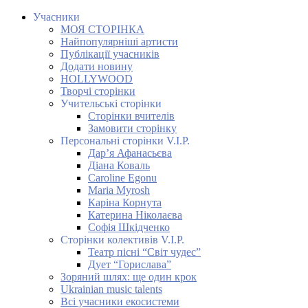
Учасники
МОЯ СТОРІНКА
Найпопулярніші артисти
Публікації учасників
Додати новину
HOLLYWOOD
Творчі сторінки
Учительські сторінки
Сторінки вчителів
Замовити сторінку
Персональні сторінки V.I.P.
Дар’я Афанасьєва
Діана Коваль
Caroline Egonu
Maria Myrosh
Каріна Корнута
Катерина Ніколаєва
Софія Шкідченко
Сторінки колективів V.I.P.
Театр пісні “Світ чудес”
Дует “Горислава”
Зоряний шлях: ще один крок
Ukrainian music talents
Всі учасники екосистеми