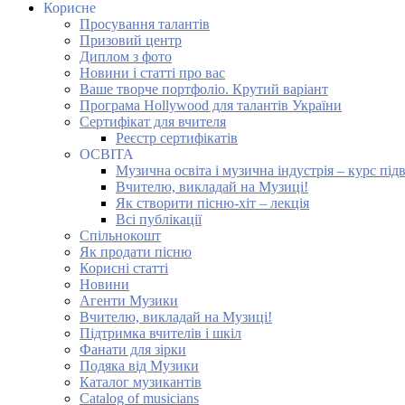
Корисне
Просування талантів
Призовий центр
Диплом з фото
Новини і статті про вас
Ваше творче портфоліо. Крутий варіант
Програма Hollywood для талантів України
Сертифікат для вчителя
Реєстр сертифікатів
ОСВІТА
Музична освіта і музична індустрія – курс під
Вчителю, викладай на Музиці!
Як створити пісню-хіт – лекція
Всі публікації
Спільнокошт
Як продати пісню
Корисні статті
Новини
Агенти Музики
Вчителю, викладай на Музиці!
Підтримка вчителів і шкіл
Фанати для зірки
Подяка від Музики
Каталог музикантів
Catalog of musicians