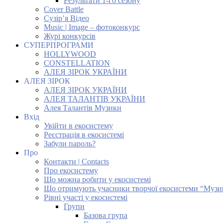
Результати 1-го сезону
Cover Battle
Сузір’я Відео
Music | Image – фотоконкурс
Журі конкурсів
СУПЕРПРОГРАМИ
HOLLYWOOD
CONSTELLATION
АЛЕЯ ЗІРОК УКРАЇНИ
АЛЕЯ ЗІРОК
АЛЕЯ ЗІРОК УКРАЇНИ
АЛЕЯ ТАЛАНТІВ УКРАЇНИ
Алея Талантів Музики
Вхід
Увійти в екосистему
Реєстрація в екосистемі
Забули пароль?
Про
Контакти | Contacts
Про екосистему
Що можна робити у екосистемі
Що отримують учасники творчої екосистеми “Музи
Рівні участі у екосистемі
Групи
Базова група