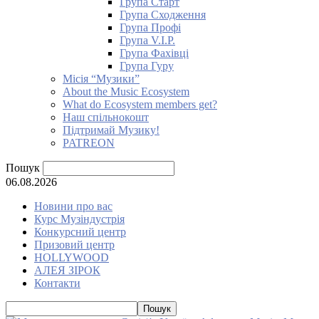
Група Старт
Група Сходження
Група Профі
Група V.I.P.
Група Фахівці
Група Гуру
Місія “Музики”
About the Music Ecosystem
What do Ecosystem members get?
Наш спільнокошт
Підтримай Музику!
PATREON
Пошук
06.08.2026
Новини про вас
Курс Музіндустрія
Конкурсний центр
Призовий центр
HOLLYWOOD
АЛЕЯ ЗІРОК
Контакти