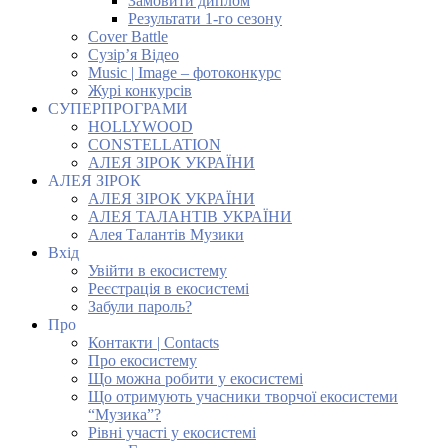
Замовити диплом
Результати 1-го сезону
Cover Battle
Сузір’я Відео
Music | Image – фотоконкурс
Журі конкурсів
СУПЕРПРОГРАМИ
HOLLYWOOD
CONSTELLATION
АЛЕЯ ЗІРОК УКРАЇНИ
АЛЕЯ ЗІРОК
АЛЕЯ ЗІРОК УКРАЇНИ
АЛЕЯ ТАЛАНТІВ УКРАЇНИ
Алея Талантів Музики
Вхід
Увійти в екосистему
Реєстрація в екосистемі
Забули пароль?
Про
Контакти | Contacts
Про екосистему
Що можна робити у екосистемі
Що отримують учасники творчої екосистеми
“Музика”?
Рівні участі у екосистемі