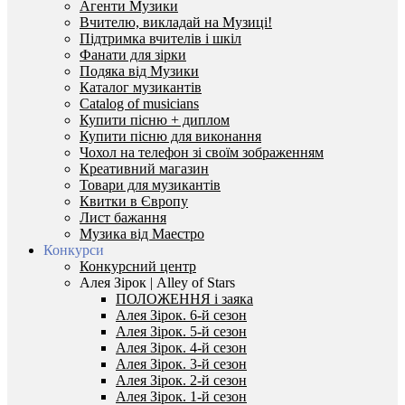
Агенти Музики
Вчителю, викладай на Музиці!
Підтримка вчителів і шкіл
Фанати для зірки
Подяка від Музики
Каталог музикантів
Catalog of musicians
Купити пісню + диплом
Купити пісню для виконання
Чохол на телефон зі своїм зображенням
Креативний магазин
Товари для музикантів
Квитки в Європу
Лист бажання
Музика від Маестро
Конкурси
Конкурсний центр
Алея Зірок | Alley of Stars
ПОЛОЖЕННЯ і заяка
Алея Зірок. 6-й сезон
Алея Зірок. 5-й сезон
Алея Зірок. 4-й сезон
Алея Зірок. 3-й сезон
Алея Зірок. 2-й сезон
Алея Зірок. 1-й сезон