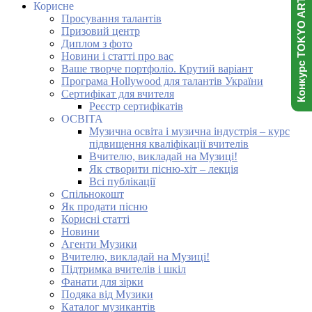
Конкурс TOKYO ART NINJA
Корисне
Просування талантів
Призовий центр
Диплом з фото
Новини і статті про вас
Ваше творче портфоліо. Крутий варіант
Програма Hollywood для талантів України
Сертифікат для вчителя
Реєстр сертифікатів
ОСВІТА
Музична освіта і музична індустрія – курс
підвищення кваліфікації вчителів
Вчителю, викладай на Музиці!
Як створити пісню-хіт – лекція
Всі публікації
Спільнокошт
Як продати пісню
Корисні статті
Новини
Агенти Музики
Вчителю, викладай на Музиці!
Підтримка вчителів і шкіл
Фанати для зірки
Подяка від Музики
Каталог музикантів