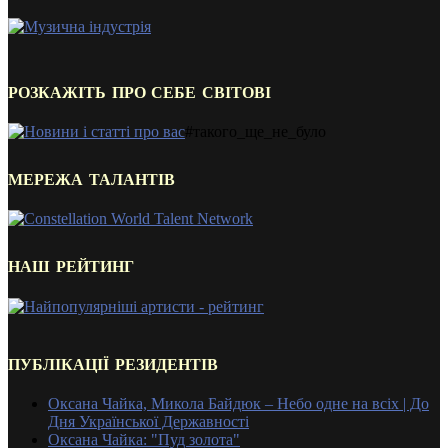
РОЗКАЖІТЬ ПРО СЕБЕ СВІТОВІ
#такого_ще_не_було
МЕРЕЖА ТАЛАНТІВ
НАШ РЕЙТИНГ
ПУБЛІКАЦІЇ РЕЗИДЕНТІВ
Оксана Чайка, Микола Байдюк – Небо одне на всіх | До
Дня Української Державності
Оксана Чайка: "Пуд золота"