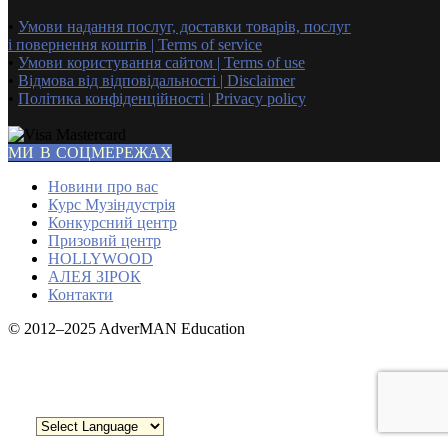
•
Умови надання послуг, доставки товарів, послуг
і повернення коштів | Terms of service
•
Умови користування сайтом | Terms of use
•
Відмова від відповідальності | Disclaimer
•
Політика конфіденційності | Privacy policy
МИ В СОЦМЕРЕЖАХ
Новини про вас
Курс Музіндустрія
Конкурсний центр
Призовий центр
HOLLYWOOD
АЛЕЯ ЗІРОК
Контакти
© 2012–2025 AdverMAN Education