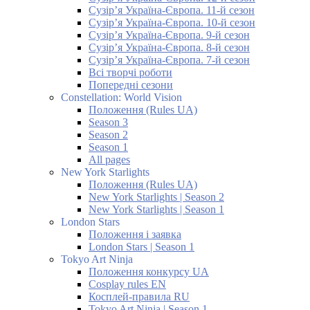
Сузір’я Україна-Європа. 11-й сезон
Сузір’я Україна-Європа. 10-й сезон
Сузір’я Україна-Європа. 9-й сезон
Сузір’я Україна-Європа. 8-й сезон
Сузір’я Україна-Європа. 7-й сезон
Всі творчі роботи
Попередні сезони
Constellation: World Vision
Положення (Rules UA)
Season 3
Season 2
Season 1
All pages
New York Starlights
Положення (Rules UA)
New York Starlights | Season 2
New York Starlights | Season 1
London Stars
Положення і заявка
London Stars | Season 1
Tokyo Art Ninja
Положення конкурсу UA
Cosplay rules EN
Косплей-правила RU
Tokyo Art Ninja | Season 1