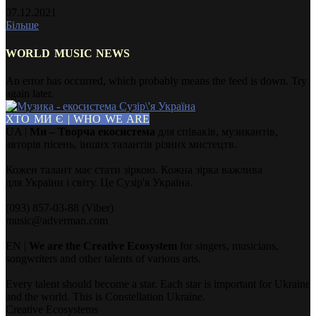
07.12.2021
Більше
WORLD MUSIC NEWS
An error has occurred, which probably means the feed is down. Try
again later.
ХТО МИ Є | WHO WE ARE
UA |
Ми – Творча екосистема
для співаків, музикантів,
авторів пісень, інших талантів різних мистецтв.
Кожен талант має стати зіркою. Кожна зірка важлива
для України і світу. Це Сузір'я Україна.
(093) 857-03-88 (Viber)
music@adverman.com
EN |
We are the Creative Ecosystem
for singers, musicians,
songwriters and other talents of various arts.
Every talent should become a star. Each star is important for Ukraine
and the world. This is Constellation Ukraine.
Creative Ecosystems