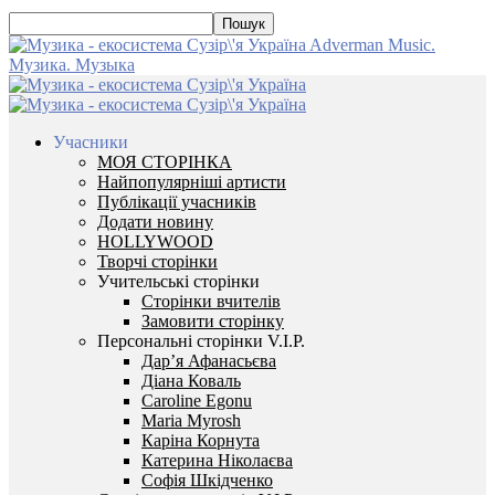
Adverman Music.
Музика. Музыка
Учасники
МОЯ СТОРІНКА
Найпопулярніші артисти
Публікації учасників
Додати новину
HOLLYWOOD
Творчі сторінки
Учительські сторінки
Сторінки вчителів
Замовити сторінку
Персональні сторінки V.I.P.
Дар’я Афанасьєва
Діана Коваль
Caroline Egonu
Maria Myrosh
Каріна Корнута
Катерина Ніколаєва
Софія Шкідченко