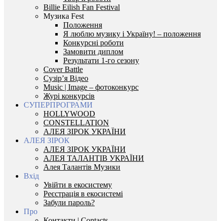
Billie Eilish Fan Festival
Музика Fest
Положення
Я люблю музику і Україну! – положення
Конкурсні роботи
Замовити диплом
Результати 1-го сезону
Cover Battle
Сузір’я Відео
Music | Image – фотоконкурс
Журі конкурсів
СУПЕРПРОГРАМИ
HOLLYWOOD
CONSTELLATION
АЛЕЯ ЗІРОК УКРАЇНИ
АЛЕЯ ЗІРОК
АЛЕЯ ЗІРОК УКРАЇНИ
АЛЕЯ ТАЛАНТІВ УКРАЇНИ
Алея Талантів Музики
Вхід
Увійти в екосистему
Реєстрація в екосистемі
Забули пароль?
Про
Контакти | Contacts