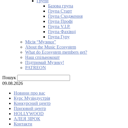
Групи
Базова група
Група Старт
Група Сходження
Група Профі
Група V.I.P.
Група Фахівці
Група Гуру
Місія “Музики”
About the Music Ecosystem
What do Ecosystem members get?
Наш спільнокошт
Підтримай Музику!
PATREON
Пошук
09.08.2026
Новини про вас
Курс Музіндустрія
Конкурсний центр
Призовий центр
HOLLYWOOD
АЛЕЯ ЗІРОК
Контакти