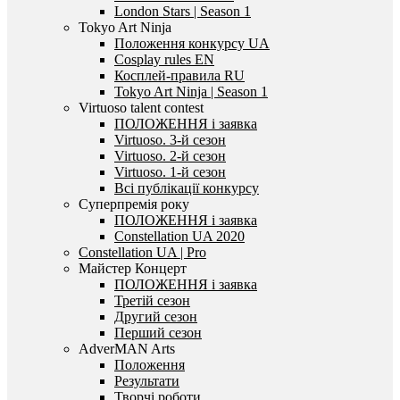
London Stars | Season 1
Tokyo Art Ninja
Положення конкурсу UA
Cosplay rules EN
Косплей-правила RU
Tokyo Art Ninja | Season 1
Virtuoso talent contest
ПОЛОЖЕННЯ і заявка
Virtuoso. 3-й сезон
Virtuoso. 2-й сезон
Virtuoso. 1-й сезон
Всі публікації конкурсу
Суперпремія року
ПОЛОЖЕННЯ і заявка
Constellation UA 2020
Constellation UA | Pro
Майстер Концерт
ПОЛОЖЕННЯ і заявка
Третій сезон
Другий сезон
Перший сезон
AdverMAN Arts
Положення
Результати
Творчі роботи