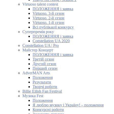
Virtuoso talent contest
ПОЛОЖЕННЯ і заявка
Virtuoso. 3-й сезон
Virtuoso. 2-й сезон
Virtuoso. 1-й сезон
Всі публікації конкурсу
Суперпремія року
ПОЛОЖЕННЯ і заявка
Constellation UA 2020
Constellation UA | Pro
Майстер Концерт
ПОЛОЖЕННЯ і заявка
Третій сезон
Другий сезон
Перший сезон
AdverMAN Arts
Положення
Результати
Творчі роботи
Billie Eilish Fan Festival
Музика Fest
Положення
Я люблю музику і Україну! – положення
Конкурсні роботи