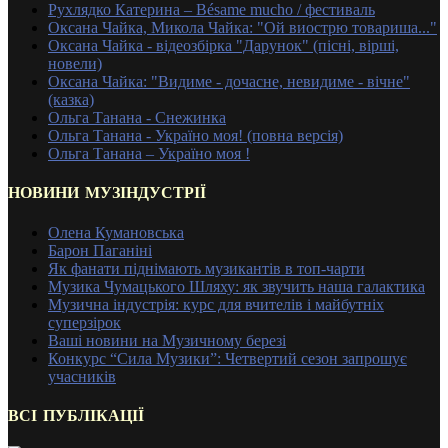
Рухлядко Катерина – Bésame mucho / фестиваль
Оксана Чайка, Микола Чайка: "Ой виострю товариша..."
Оксана Чайка - відеозбірка "Дарунок" (пісні, вірші,
новели)
Оксана Чайка: "Видиме - дочасне, невидиме - вічне"
(казка)
Ольга Танана - Снежинка
Ольга Танана - Україно моя! (повна версія)
Ольга Танана – Україно моя !
НОВИНИ МУЗІНДУСТРІЇ
Олена Кумановська
Барон Паганіні
Як фанати піднімають музикантів в топ-чарти
Музика Чумацького Шляху: як звучить наша галактика
Музична індустрія: курс для вчителів і майбутніх
суперзірок
Ваші новини на Музичному березі
Конкурс “Сила Музики”: Четвертий сезон запрошує
учасників
ВСІ ПУБЛІКАЦІЇ