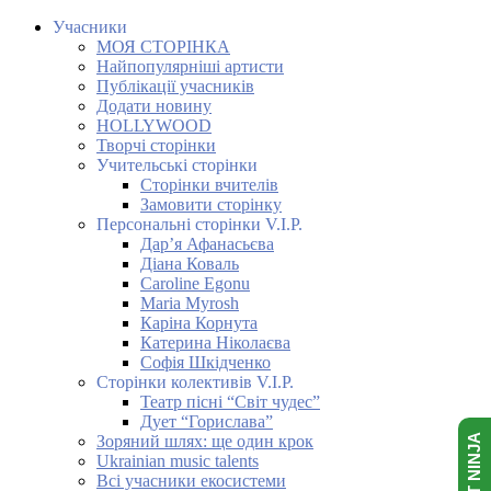
Учасники
МОЯ СТОРІНКА
Найпопулярніші артисти
Публікації учасників
Додати новину
HOLLYWOOD
Творчі сторінки
Учительські сторінки
Сторінки вчителів
Замовити сторінку
Персональні сторінки V.I.P.
Дар’я Афанасьєва
Діана Коваль
Caroline Egonu
Maria Myrosh
Каріна Корнута
Катерина Ніколаєва
Софія Шкідченко
Сторінки колективів V.I.P.
Театр пісні “Світ чудес”
Дует “Горислава”
Зоряний шлях: ще один крок
Ukrainian music talents
Всі учасники екосистеми