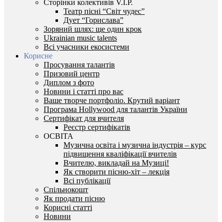
Сторінки колективів V.I.P.
Театр пісні “Світ чудес”
Дует “Горислава”
Зоряний шлях: ще один крок
Ukrainian music talents
Всі учасники екосистеми
Корисне
Просування талантів
Призовий центр
Диплом з фото
Новини і статті про вас
Ваше творче портфоліо. Крутий варіант
Програма Hollywood для талантів України
Сертифікат для вчителя
Реєстр сертифікатів
ОСВІТА
Музична освіта і музична індустрія – курс
підвищення кваліфікації вчителів
Вчителю, викладай на Музиці!
Як створити пісню-хіт – лекція
Всі публікації
Спільнокошт
Як продати пісню
Корисні статті
Новини