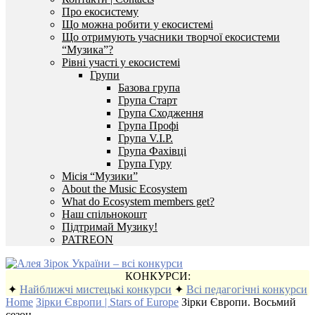
Про екосистему
Що можна робити у екосистемі
Що отримують учасники творчої екосистеми
“Музика”?
Рівні участі у екосистемі
Групи
Базова група
Група Старт
Група Сходження
Група Профі
Група V.I.P.
Група Фахівці
Група Гуру
Місія “Музики”
About the Music Ecosystem
What do Ecosystem members get?
Наш спільнокошт
Підтримай Музику!
PATREON
КОНКУРСИ:
✦
Найближчі мистецькі конкурси
✦
Всі педагогічні конкурси
Home
Зірки Європи | Stars of Europe
Зірки Європи. Восьмий
сезон