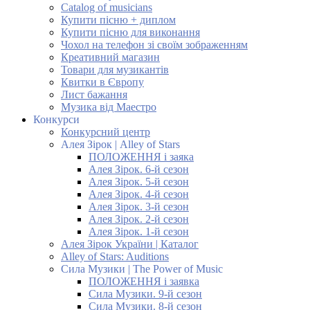
Catalog of musicians
Купити пісню + диплом
Купити пісню для виконання
Чохол на телефон зі своїм зображенням
Креативний магазин
Товари для музикантів
Квитки в Європу
Лист бажання
Музика від Маестро
Конкурси
Конкурсний центр
Алея Зірок | Alley of Stars
ПОЛОЖЕННЯ і заяка
Алея Зірок. 6-й сезон
Алея Зірок. 5-й сезон
Алея Зірок. 4-й сезон
Алея Зірок. 3-й сезон
Алея Зірок. 2-й сезон
Алея Зірок. 1-й сезон
Алея Зірок України | Каталог
Alley of Stars: Auditions
Сила Музики | The Power of Music
ПОЛОЖЕННЯ і заявка
Сила Музики. 9-й сезон
Сила Музики. 8-й сезон