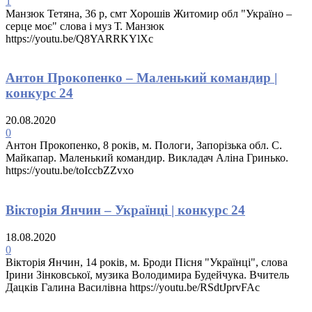
1
Манзюк Тетяна, 36 р, смт Хорошів Житомир обл "Україно –
серце моє" слова і муз Т. Манзюк
https://youtu.be/Q8YARRKYlXc
Антон Прокопенко – Маленький командир |
конкурс 24
20.08.2020
0
Антон Прокопенко, 8 рокiв, м. Пологи, Запорiзька обл. С.
Майкапар. Маленький командир. Викладач Алiна Гринько.
https://youtu.be/toIccbZZvxo
Вікторія Янчин – Українці | конкурс 24
18.08.2020
0
Вікторія Янчин, 14 років, м. Броди Пісня "Українці", слова
Ірини Зінковської, музика Володимира Будейчука. Вчитель
Дацків Галина Василівна https://youtu.be/RSdtJprvFAc