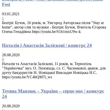
Fest
03.01.2021
1
Беатріс Бучок, 16 років, м. Ужгород Авторська пісня "Stay at
home", автор слів та музики - Беатріс Бучок. Вчитель Єгорова
Олена Генадіївна https://youtu.be/S1b1mxU9w-k
Наталія і Анастасія Заліскові | конкурс 24
28.08.2020
0
Наталія та Анастасія Заліскові, 11 років, м. Тернопіль
"Україночка" муз. О. Лиховида, сл. С. Часникової, аранж. для
дуету бандуристів Н. Новіцької Викладач Новіцька Н.С.
https://youtu.be/YC4hQM7l_ws
Тетяна Манзюк – Україно – серце моє | конкурс
24
20.08.2020