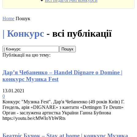
✦
Всі педагогічні конкурси
Home
Пошук
| Конкурс
-
всі публікації
Публікації на цю тему:
Дар’я Чебаненко – Handel Dignare o Domine |
конкурс Музика Fest
13.01.2021
0
Конкурс "Музика Fest". Дар'я Чебаненко (49 років Київ) Г.
Гендель, арія «DIGNARE» з кантати «Dettingen Тe Deum»
Орган - заслужена артистка України Ганна Бубнова
https://youtu.be/cMWIoYbWRts
Беатріс Бучок – Stay at home | конкурс Музика