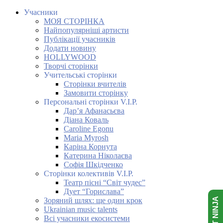
Учасники
МОЯ СТОРІНКА
Найпопулярніші артисти
Публікації учасників
Додати новину
HOLLYWOOD
Творчі сторінки
Учительські сторінки
Сторінки вчителів
Замовити сторінку
Персональні сторінки V.I.P.
Дар’я Афанасьєва
Діана Коваль
Caroline Egonu
Maria Myrosh
Каріна Корнута
Катерина Ніколаєва
Софія Шкідченко
Сторінки колективів V.I.P.
Театр пісні “Світ чудес”
Дует “Горислава”
Зоряний шлях: ще один крок
Ukrainian music talents
Всі учасники екосистеми