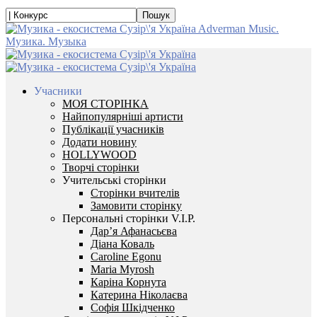
Adverman Music.
Музика. Музыка
Учасники
МОЯ СТОРІНКА
Найпопулярніші артисти
Публікації учасників
Додати новину
HOLLYWOOD
Творчі сторінки
Учительські сторінки
Сторінки вчителів
Замовити сторінку
Персональні сторінки V.I.P.
Дар’я Афанасьєва
Діана Коваль
Caroline Egonu
Maria Myrosh
Каріна Корнута
Катерина Ніколаєва
Софія Шкідченко