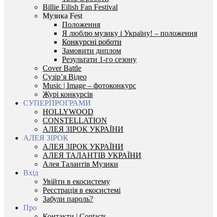
Billie Eilish Fan Festival
Музика Fest
Положення
Я люблю музику і Україну! – положення
Конкурсні роботи
Замовити диплом
Результати 1-го сезону
Cover Battle
Сузір’я Відео
Music | Image – фотоконкурс
Журі конкурсів
СУПЕРПРОГРАМИ
HOLLYWOOD
CONSTELLATION
АЛЕЯ ЗІРОК УКРАЇНИ
АЛЕЯ ЗІРОК
АЛЕЯ ЗІРОК УКРАЇНИ
АЛЕЯ ТАЛАНТІВ УКРАЇНИ
Алея Талантів Музики
Вхід
Увійти в екосистему
Реєстрація в екосистемі
Забули пароль?
Про
Контакти | Contacts