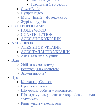
Замовити диплом
Результати 1-го сезону
Cover Battle
Сузір’я Відео
Music | Image – фотоконкурс
Журі конкурсів
СУПЕРПРОГРАМИ
HOLLYWOOD
CONSTELLATION
АЛЕЯ ЗІРОК УКРАЇНИ
АЛЕЯ ЗІРОК
АЛЕЯ ЗІРОК УКРАЇНИ
АЛЕЯ ТАЛАНТІВ УКРАЇНИ
Алея Талантів Музики
Вхід
Увійти в екосистему
Реєстрація в екосистемі
Забули пароль?
Про
Контакти | Contacts
Про екосистему
Що можна робити у екосистемі
Що отримують учасники творчої екосистеми
“Музика”?
Рівні участі у екосистемі