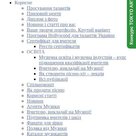
Конкурс TOKYO ART NINJA
Корисне
Просування талантів
Призовий центр
Диплом з фото
Новини і статті про вас
Ваше творче портфоліо. Крутий варіант
Програма Hollywood для талантів України
Сертифікат для вчителя
Реєстр сертифікатів
ОСВІТА
Музична освіта і музична індустрія – курс
підвищення кваліфікації вчителів
Вчителю, викладай на Музиці!
Як створити пісню-хіт – лекція
Всі публікації
Спільнокошт
Як продати пісню
Корисні статті
Новини
Агенти Музики
Вчителю, викладай на Музиці!
Підтримка вчителів і шкіл
Фанати для зірки
Подяка від Музики
Каталог музикантів