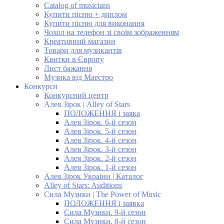
Catalog of musicians
Купити пісню + диплом
Купити пісню для виконання
Чохол на телефон зі своїм зображенням
Креативний магазин
Товари для музикантів
Квитки в Європу
Лист бажання
Музика від Маестро
Конкурси
Конкурсний центр
Алея Зірок | Alley of Stars
ПОЛОЖЕННЯ і заяка
Алея Зірок. 6-й сезон
Алея Зірок. 5-й сезон
Алея Зірок. 4-й сезон
Алея Зірок. 3-й сезон
Алея Зірок. 2-й сезон
Алея Зірок. 1-й сезон
Алея Зірок України | Каталог
Alley of Stars: Auditions
Сила Музики | The Power of Music
ПОЛОЖЕННЯ і заявка
Сила Музики. 9-й сезон
Сила Музики. 8-й сезон