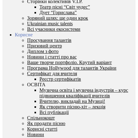
Сторінки колективів V.I.P.
Театр пісні “Світ чудес”
Дует “Горислава”
Зоряний шлях: ще один крок
Ukrainian music talents
Всі учасники екосистеми
Корисне
Просування талантів
Призовий центр
Диплом з фото
Новини і статті про вас
Ваше творче портфоліо. Крутий варіант
Програма Hollywood для талантів України
Сертифікат для вчителя
Реєстр сертифікатів
ОСВІТА
Музична освіта і музична індустрія – курс
підвищення кваліфікації вчителів
Вчителю, викладай на Музиці!
Як створити пісню-хіт – лекція
Всі публікації
Спільнокошт
Як продати пісню
Корисні статті
Новини