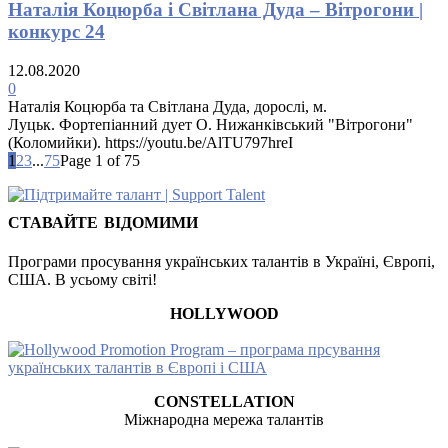
Наталія Коцюрба і Світлана Дуда – Вітрогони |
конкурс 24
12.08.2020
0
Наталія Коцюрба та Світлана Дуда, дорослі, м.
Луцьк. Фортепіанний дует О. Нижанківський "Вітрогони"
(Коломийки). https://youtu.be/AlTU797hreI
1
2
3
...
75
Page 1 of 75
СТАВАЙТЕ ВІДОМИМИ
Програми просування українських талантів в Україні, Європі,
США. В усьому світі!
HOLLYWOOD
CONSTELLATION
Міжнародна мережа талантів