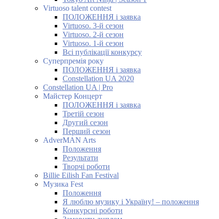
Virtuoso talent contest
ПОЛОЖЕННЯ і заявка
Virtuoso. 3-й сезон
Virtuoso. 2-й сезон
Virtuoso. 1-й сезон
Всі публікації конкурсу
Суперпремія року
ПОЛОЖЕННЯ і заявка
Constellation UA 2020
Constellation UA | Pro
Майстер Концерт
ПОЛОЖЕННЯ і заявка
Третій сезон
Другий сезон
Перший сезон
AdverMAN Arts
Положення
Результати
Творчі роботи
Billie Eilish Fan Festival
Музика Fest
Положення
Я люблю музику і Україну! – положення
Конкурсні роботи