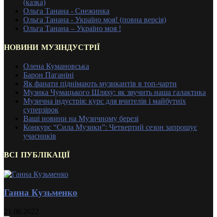
(казка)
Ольга Танана - Снежинка
Ольга Танана - Україно моя! (повна версія)
Ольга Танана – Україно моя !
НОВИНИ МУЗІНДУСТРІЇ
Олена Кумановська
Барон Паганіні
Як фанати піднімають музикантів в топ-чарти
Музика Чумацького Шляху: як звучить наша галактика
Музична індустрія: курс для вчителів і майбутніх
суперзірок
Ваші новини на Музичному березі
Конкурс “Сила Музики”: Четвертий сезон запрошує
учасників
ВСІ ПУБЛІКАЦІЇ
Ганна Кузьменко
21.06.2022