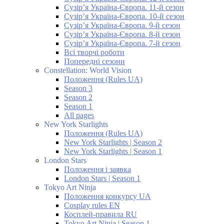
Сузір’я Україна-Європа. 11-й сезон
Сузір’я Україна-Європа. 10-й сезон
Сузір’я Україна-Європа. 9-й сезон
Сузір’я Україна-Європа. 8-й сезон
Сузір’я Україна-Європа. 7-й сезон
Всі творчі роботи
Попередні сезони
Constellation: World Vision
Положення (Rules UA)
Season 3
Season 2
Season 1
All pages
New York Starlights
Положення (Rules UA)
New York Starlights | Season 2
New York Starlights | Season 1
London Stars
Положення і заявка
London Stars | Season 1
Tokyo Art Ninja
Положення конкурсу UA
Cosplay rules EN
Косплей-правила RU
Tokyo Art Ninja | Season 1