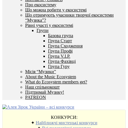
Про екосистему
Що можна робити у екосистемі
Що отримують учасники творчої екосистеми
“Музика”?
Рівні участі у екосистемі
Групи
Базова група
Група Старт
Група Сходження
Група Профі
Група V.I.P.
Група Фахівці
Група Гуру
Місія “Музики”
About the Music Ecosystem
What do Ecosystem members get?
Наш спільнокошт
Підтримай Музику!
PATREON
КОНКУРСИ:
✦
Найближчі мистецькі конкурси