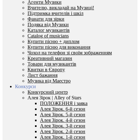
Агенти Музики
Вчителю, викладай на Музиці!
Підтримка вчителів і шкіл
Фанати для зірки
Подяка від Музики
Каталог музикантів
Catalog of musicians
Купити пісню + диплом
Купити пісню для виконання
Чохол на телефон зі своїм зображенням
Креативний магазин
Товари для музикантів
Квитки в Європу
Лист бажання
Музика від Маестро
Конкурси
Конкурсний центр
Алея Зірок | Alley of Stars
ПОЛОЖЕННЯ і заяка
Алея Зірок. 6-й сезон
Алея Зірок. 5-й сезон
Алея Зірок. 4-й сезон
Алея Зірок. 3-й сезон
Алея Зірок. 2-й сезон
Алея Зірок. 1-й сезон