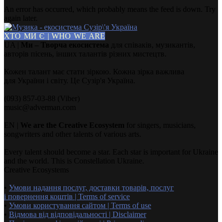
An error has occurred, which probably means the feed is down. Try
again later.
ХТО МИ Є | WHO WE ARE
UA |
Ми – Творча екосистема
для співаків, музикантів,
авторів пісень, інших талантів різних мистецтв.
Кожен талант має стати зіркою. Кожна зірка важлива
для України і світу. Це Сузір'я Україна.
(093) 857-03-88 (Viber)
music@adverman.com
EN |
We are the Creative Ecosystem
for singers, musicians,
songwriters and other talents of various arts.
Every talent should become a star. Each star is important for Ukraine
and the world. This is Constellation Ukraine.
Creative Ecosystems
•
Умови надання послуг, доставки товарів, послуг
і повернення коштів | Terms of service
•
Умови користування сайтом | Terms of use
•
Відмова від відповідальності | Disclaimer