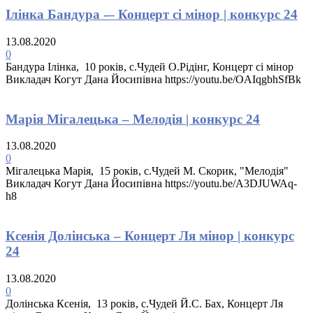
Iлiнка Бандура -– Концерт сi мiнор | конкурс 24
13.08.2020
0
Бандура Iлiнка, 10 років, с.Чудей О.Рiдiнг, Концерт сi мiнор
Викладач Когут Дана Йосипівна https://youtu.be/OAIqgbhSfBk
Марія Мігалецька – Мелодія | конкурс 24
13.08.2020
0
Мігалецька Марія, 15 років, с.Чудей М. Скорик, "Мелодія"
Викладач Когут Дана Йосипівна https://youtu.be/A3DJUWAq-
h8
Ксенiя Долiнська – Концерт Ля мiнор | конкурс
24
13.08.2020
0
Долiнська Ксенiя, 13 років, с.Чудей Й.С. Бах, Концерт Ля