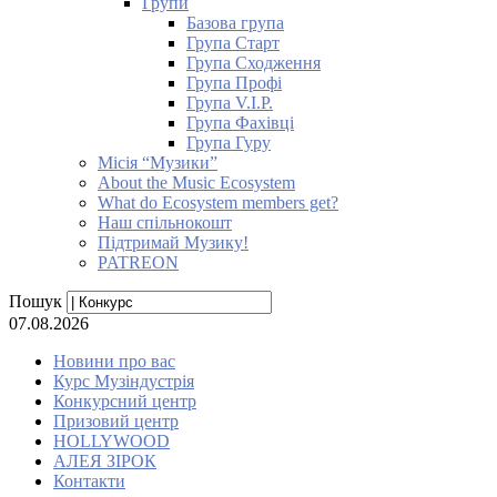
Групи
Базова група
Група Старт
Група Сходження
Група Профі
Група V.I.P.
Група Фахівці
Група Гуру
Місія “Музики”
About the Music Ecosystem
What do Ecosystem members get?
Наш спільнокошт
Підтримай Музику!
PATREON
Пошук
07.08.2026
Новини про вас
Курс Музіндустрія
Конкурсний центр
Призовий центр
HOLLYWOOD
АЛЕЯ ЗІРОК
Контакти