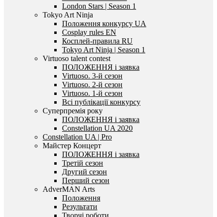
London Stars | Season 1
Tokyo Art Ninja
Положення конкурсу UA
Cosplay rules EN
Косплей-правила RU
Tokyo Art Ninja | Season 1
Virtuoso talent contest
ПОЛОЖЕННЯ і заявка
Virtuoso. 3-й сезон
Virtuoso. 2-й сезон
Virtuoso. 1-й сезон
Всі публікації конкурсу
Суперпремія року
ПОЛОЖЕННЯ і заявка
Constellation UA 2020
Constellation UA | Pro
Майстер Концерт
ПОЛОЖЕННЯ і заявка
Третій сезон
Другий сезон
Перший сезон
AdverMAN Arts
Положення
Результати
Творчі роботи