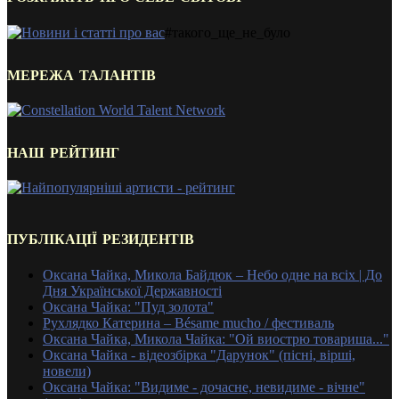
#такого_ще_не_було
МЕРЕЖА ТАЛАНТІВ
НАШ РЕЙТИНГ
ПУБЛІКАЦІЇ РЕЗИДЕНТІВ
Оксана Чайка, Микола Байдюк – Небо одне на всіх | До
Дня Української Державності
Оксана Чайка: "Пуд золота"
Рухлядко Катерина – Bésame mucho / фестиваль
Оксана Чайка, Микола Чайка: "Ой виострю товариша..."
Оксана Чайка - відеозбірка "Дарунок" (пісні, вірші,
новели)
Оксана Чайка: "Видиме - дочасне, невидиме - вічне"