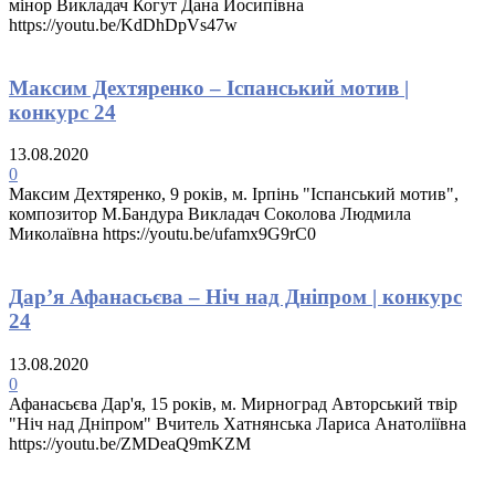
мiнор Викладач Когут Дана Йосипівна
https://youtu.be/KdDhDpVs47w
Максим Дехтяренко – Іспанський мотив |
конкурс 24
13.08.2020
0
Максим Дехтяренко, 9 років, м. Ірпінь "Іспанський мотив",
композитор М.Бандура Викладач Соколова Людмила
Миколаївна https://youtu.be/ufamx9G9rC0
Дар’я Афанасьєва – Ніч над Дніпром | конкурс
24
13.08.2020
0
Афанасьєва Дар'я, 15 років, м. Мирноград Авторський твір
"Ніч над Дніпром" Вчитель Хатнянська Лариса Анатоліївна
https://youtu.be/ZMDeaQ9mKZM