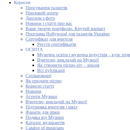
Корисне
Просування талантів
Призовий центр
Диплом з фото
Новини і статті про вас
Ваше творче портфоліо. Крутий варіант
Програма Hollywood для талантів України
Сертифікат для вчителя
Реєстр сертифікатів
ОСВІТА
Музична освіта і музична індустрія – курс під
Вчителю, викладай на Музиці!
Як створити пісню-хіт – лекція
Всі публікації
Спільнокошт
Як продати пісню
Корисні статті
Новини
Агенти Музики
Вчителю, викладай на Музиці!
Підтримка вчителів і шкіл
Фанати для зірки
Подяка від Музики
Каталог музикантів
Catalog of musicians