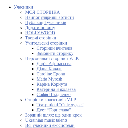
Учасники
МОЯ СТОРІНКА
Найпопулярніші артисти
Публікації учасників
Додати новину
HOLLYWOOD
Творчі сторінки
Учительські сторінки
Сторінки вчителів
Замовити сторінку
Персональні сторінки V.I.P.
Дар’я Афанасьєва
Діана Коваль
Caroline Egonu
Maria Myrosh
Каріна Корнута
Катерина Ніколаєва
Софія Шкідченко
Сторінки колективів V.I.P.
Театр пісні “Світ чудес”
Дует “Горислава”
Зоряний шлях: ще один крок
Ukrainian music talents
Всі учасники екосистеми