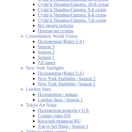
Сузір’я Україна-Європа. 10-й сезон
Сузір’я Україна-Європа. 9-й сезон
Сузір’я Україна-Європа. 8-й сезон
Сузір’я Україна-Європа. 7-й сезон
Всі творчі роботи
Попередні сезони
Constellation: World Vision
Положення (Rules UA)
Season 3
Season 2
Season 1
All pages
New York Starlights
Положення (Rules UA)
New York Starlights | Season 2
New York Starlights | Season 1
London Stars
Положення і заявка
London Stars | Season 1
Tokyo Art Ninja
Положення конкурсу UA
Cosplay rules EN
Косплей-правила RU
Tokyo Art Ninja | Season 1
Virtuoso talent contest