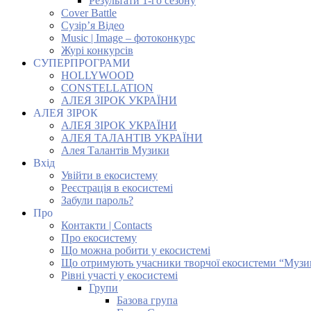
Результати 1-го сезону
Cover Battle
Сузір’я Відео
Music | Image – фотоконкурс
Журі конкурсів
СУПЕРПРОГРАМИ
HOLLYWOOD
CONSTELLATION
АЛЕЯ ЗІРОК УКРАЇНИ
АЛЕЯ ЗІРОК
АЛЕЯ ЗІРОК УКРАЇНИ
АЛЕЯ ТАЛАНТІВ УКРАЇНИ
Алея Талантів Музики
Вхід
Увійти в екосистему
Реєстрація в екосистемі
Забули пароль?
Про
Контакти | Contacts
Про екосистему
Що можна робити у екосистемі
Що отримують учасники творчої екосистеми “Музи
Рівні участі у екосистемі
Групи
Базова група