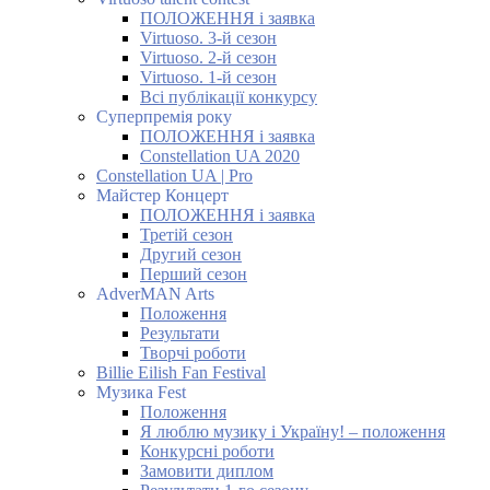
ПОЛОЖЕННЯ і заявка
Virtuoso. 3-й сезон
Virtuoso. 2-й сезон
Virtuoso. 1-й сезон
Всі публікації конкурсу
Суперпремія року
ПОЛОЖЕННЯ і заявка
Constellation UA 2020
Constellation UA | Pro
Майстер Концерт
ПОЛОЖЕННЯ і заявка
Третій сезон
Другий сезон
Перший сезон
AdverMAN Arts
Положення
Результати
Творчі роботи
Billie Eilish Fan Festival
Музика Fest
Положення
Я люблю музику і Україну! – положення
Конкурсні роботи
Замовити диплом