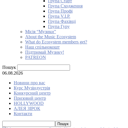
Група Старт
Група Сходження
Група Профі
Група V.I.P.
Група Фахівці
Група Гуру
Місія “Музики”
About the Music Ecosystem
What do Ecosystem members get?
Наш спільнокошт
Підтримай Музику!
PATREON
Пошук
06.08.2026
Новини про вас
Курс Музіндустрія
Конкурсний центр
Призовий центр
HOLLYWOOD
АЛЕЯ ЗІРОК
Контакти