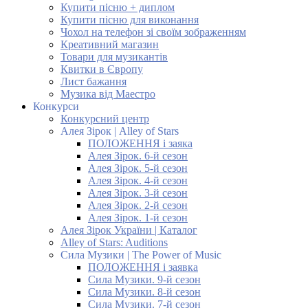
Купити пісню + диплом
Купити пісню для виконання
Чохол на телефон зі своїм зображенням
Креативний магазин
Товари для музикантів
Квитки в Європу
Лист бажання
Музика від Маестро
Конкурси
Конкурсний центр
Алея Зірок | Alley of Stars
ПОЛОЖЕННЯ і заяка
Алея Зірок. 6-й сезон
Алея Зірок. 5-й сезон
Алея Зірок. 4-й сезон
Алея Зірок. 3-й сезон
Алея Зірок. 2-й сезон
Алея Зірок. 1-й сезон
Алея Зірок України | Каталог
Alley of Stars: Auditions
Сила Музики | The Power of Music
ПОЛОЖЕННЯ і заявка
Сила Музики. 9-й сезон
Сила Музики. 8-й сезон
Сила Музики. 7-й сезон