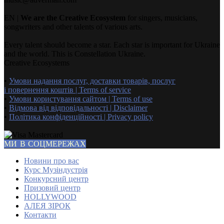
EN |
We are the Creative Ecosystem
for singers, musicians,
songwriters and other talents of various arts.
Every talent should become a star. Each star is important for Ukraine
and the world. This is Constellation Ukraine.
Creative Ecosystems
•
Умови надання послуг, доставки товарів, послуг
і повернення коштів | Terms of service
•
Умови користування сайтом | Terms of use
•
Відмова від відповідальності | Disclaimer
•
Політика конфіденційності | Privacy policy
МИ В СОЦМЕРЕЖАХ
Новини про вас
Курс Музіндустрія
Конкурсний центр
Призовий центр
HOLLYWOOD
АЛЕЯ ЗІРОК
Контакти