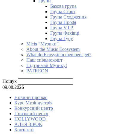
Групи
Базова група
Група Старт
Група Сходження
Група Профі
Група V.I.P.
Група Фахівці
Група Гуру
Місія “Музики”
About the Music Ecosystem
What do Ecosystem members get?
Наш спільнокошт
Підтримай Музику!
PATREON
Пошук
09.08.2026
Новини про вас
Курс Музіндустрія
Конкурсний центр
Призовий центр
HOLLYWOOD
АЛЕЯ ЗІРОК
Контакти