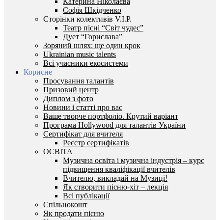
Катерина Ніколаєва
Софія Шкідченко
Сторінки колективів V.I.P.
Театр пісні “Світ чудес”
Дует “Горислава”
Зоряний шлях: ще один крок
Ukrainian music talents
Всі учасники екосистеми
Корисне
Просування талантів
Призовий центр
Диплом з фото
Новини і статті про вас
Ваше творче портфоліо. Крутий варіант
Програма Hollywood для талантів України
Сертифікат для вчителя
Реєстр сертифікатів
ОСВІТА
Музична освіта і музична індустрія – курс
підвищення кваліфікації вчителів
Вчителю, викладай на Музиці!
Як створити пісню-хіт – лекція
Всі публікації
Спільнокошт
Як продати пісню