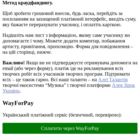
Метод краудфандингу.
Щоб зробити грошовий внесок, будь ласка, перейдіть за
посиланням на захищений платіжний інтерфейс, введіть суму,
яку бажаєте перерахувати учаснику, і оплатіть карткою.
Надішліть нам лист з інформацією, якому саме учаснику ви
допомагаєте і чому. Можете додати коментар, побажання
артисту, привітання, пропозицію. Форма для повідомлення –
на цій сторінці, нижче.
Важливо!
Якщо ви не підтверджуєте отримувача допомоги на
email (або через форму), платіж іде на рекламування всіх
творчих робіт всіх учасників творчих програм. Підтримати
всіх – це також гарно. Всі наші таланти – на
Алеї Талантів
творчої екосистеми “Музика” і творчої платформи
Алея Зірок
України
.
WayForPay
Український платіжний сервіс (безпечний, перевірено):
Сплатити через WayForPay