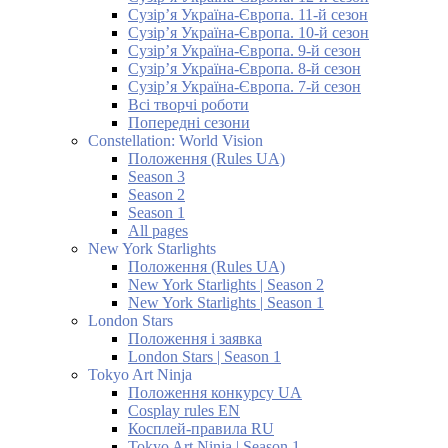
Сузір’я Україна-Європа. 11-й сезон
Сузір’я Україна-Європа. 10-й сезон
Сузір’я Україна-Європа. 9-й сезон
Сузір’я Україна-Європа. 8-й сезон
Сузір’я Україна-Європа. 7-й сезон
Всі творчі роботи
Попередні сезони
Constellation: World Vision
Положення (Rules UA)
Season 3
Season 2
Season 1
All pages
New York Starlights
Положення (Rules UA)
New York Starlights | Season 2
New York Starlights | Season 1
London Stars
Положення і заявка
London Stars | Season 1
Tokyo Art Ninja
Положення конкурсу UA
Cosplay rules EN
Косплей-правила RU
Tokyo Art Ninja | Season 1