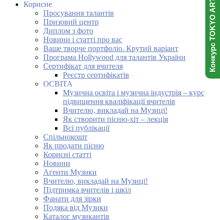
Конкурс TOKYO ART NINJA
Корисне
Просування талантів
Призовий центр
Диплом з фото
Новини і статті про вас
Ваше творче портфоліо. Крутий варіант
Програма Hollywood для талантів України
Сертифікат для вчителя
Реєстр сертифікатів
ОСВІТА
Музична освіта і музична індустрія – курс
підвищення кваліфікації вчителів
Вчителю, викладай на Музиці!
Як створити пісню-хіт – лекція
Всі публікації
Спільнокошт
Як продати пісню
Корисні статті
Новини
Агенти Музики
Вчителю, викладай на Музиці!
Підтримка вчителів і шкіл
Фанати для зірки
Подяка від Музики
Каталог музикантів