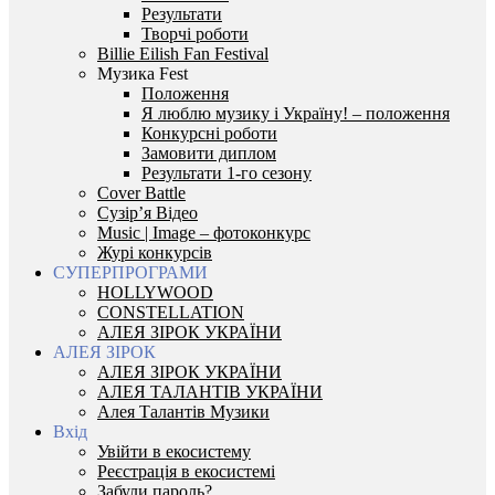
Результати
Творчі роботи
Billie Eilish Fan Festival
Музика Fest
Положення
Я люблю музику і Україну! – положення
Конкурсні роботи
Замовити диплом
Результати 1-го сезону
Cover Battle
Сузір’я Відео
Music | Image – фотоконкурс
Журі конкурсів
СУПЕРПРОГРАМИ
HOLLYWOOD
CONSTELLATION
АЛЕЯ ЗІРОК УКРАЇНИ
АЛЕЯ ЗІРОК
АЛЕЯ ЗІРОК УКРАЇНИ
АЛЕЯ ТАЛАНТІВ УКРАЇНИ
Алея Талантів Музики
Вхід
Увійти в екосистему
Реєстрація в екосистемі
Забули пароль?