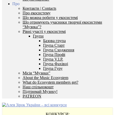
Про
Контакти | Contacts
Про екосистему
Що можна робити у екосистемі
Що отримують учасники творчої екосистеми
“Музика”?
Рівні участі у екосистемі
Групи
Базова група
Група Старт
Група Сходження
Група Профі
Група V.I.P.
Група Фахівці
Група Гуру
Місія “Музики”
About the Music Ecosystem
What do Ecosystem members get?
Наш спільнокошт
Підтримай Музику!
PATREON
КОНКУРСИ: