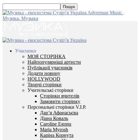
Adverman Music.
Музика. Музыка
Учасники
МОЯ СТОРІНКА
Найпопулярніші артисти
Публікації учасників
Додати новину
HOLLYWOOD
Творчі сторінки
Учительські сторінки
Сторінки вчителів
Замовити сторінку
Персональні сторінки V.I.P.
Дар’я Афанасьєва
Діана Коваль
Caroline Egonu
Maria Myrosh
Каріна Корнута