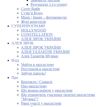
Замовити диплом
Результати 1-го сезону
Cover Battle
Сузір’я Відео
Music | Image – фотоконкурс
Журі конкурсів
СУПЕРПРОГРАМИ
HOLLYWOOD
CONSTELLATION
АЛЕЯ ЗІРОК УКРАЇНИ
АЛЕЯ ЗІРОК
АЛЕЯ ЗІРОК УКРАЇНИ
АЛЕЯ ТАЛАНТІВ УКРАЇНИ
Алея Талантів Музики
Вхід
Увійти в екосистему
Реєстрація в екосистемі
Забули пароль?
Про
Контакти | Contacts
Про екосистему
Що можна робити у екосистемі
Що отримують учасники творчої екосистеми
“Музика”?
Рівні участі у екосистемі