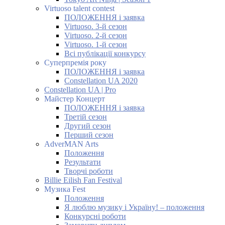
Virtuoso talent contest
ПОЛОЖЕННЯ і заявка
Virtuoso. 3-й сезон
Virtuoso. 2-й сезон
Virtuoso. 1-й сезон
Всі публікації конкурсу
Суперпремія року
ПОЛОЖЕННЯ і заявка
Constellation UA 2020
Constellation UA | Pro
Майстер Концерт
ПОЛОЖЕННЯ і заявка
Третій сезон
Другий сезон
Перший сезон
AdverMAN Arts
Положення
Результати
Творчі роботи
Billie Eilish Fan Festival
Музика Fest
Положення
Я люблю музику і Україну! – положення
Конкурсні роботи