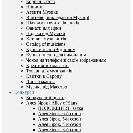
Корисні статті
Новини
Агенти Музики
Вчителю, викладай на Музиці!
Підтримка вчителів і шкіл
Фанати для зірки
Подяка від Музики
Каталог музикантів
Catalog of musicians
Купити пісню + диплом
Купити пісню для виконання
Чохол на телефон зі своїм зображенням
Креативний магазин
Товари для музикантів
Квитки в Європу
Лист бажання
Музика від Маестро
Конкурси
Конкурсний центр
Алея Зірок | Alley of Stars
ПОЛОЖЕННЯ і заяка
Алея Зірок. 6-й сезон
Алея Зірок. 5-й сезон
Алея Зірок. 4-й сезон
Алея Зірок. 3-й сезон