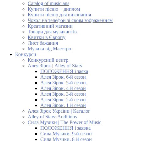
Catalog of musicians
Купити пісню + диплом
Купити пісню для виконання
Чохол на телефон зі своїм зображенням
Креативний магазин
Товари для музикантів
Квитки в Європу
Лист бажання
Музика від Маестро
Конкурси
Конкурсний центр
Алея Зірок | Alley of Stars
ПОЛОЖЕННЯ і заяка
Алея Зірок. 6-й сезон
Алея Зірок. 5-й сезон
Алея Зірок. 4-й сезон
Алея Зірок. 3-й сезон
Алея Зірок. 2-й сезон
Алея Зірок. 1-й сезон
Алея Зірок України | Каталог
Alley of Stars: Auditions
Сила Музики | The Power of Music
ПОЛОЖЕННЯ і заявка
Сила Музики. 9-й сезон
Сила Музики. 8-й сезон