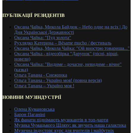
ПУБЛІКАЦІЇ РЕЗИДЕНТІВ
Оксана Чайка, Микола Байдюк – Небо одне на всіх | До
Дня Української Державності
Оксана Чайка: "Пуд золота"
Рухлядко Катерина – Bésame mucho / фестиваль
Оксана Чайка, Микола Чайка: "Ой виострю товариша..."
Оксана Чайка - відеозбірка "Дарунок" (пісні, вірші,
новели)
Оксана Чайка: "Видиме - дочасне, невидиме - вічне"
(казка)
Ольга Танана - Снежинка
Ольга Танана - Україно моя! (повна версія)
Ольга Танана – Україно моя !
НОВИНИ МУЗІНДУСТРІЇ
Олена Кумановська
Барон Паганіні
Як фанати піднімають музикантів в топ-чарти
Музика Чумацького Шляху: як звучить наша галактика
Музична індустрія: курс для вчителів і майбутніх