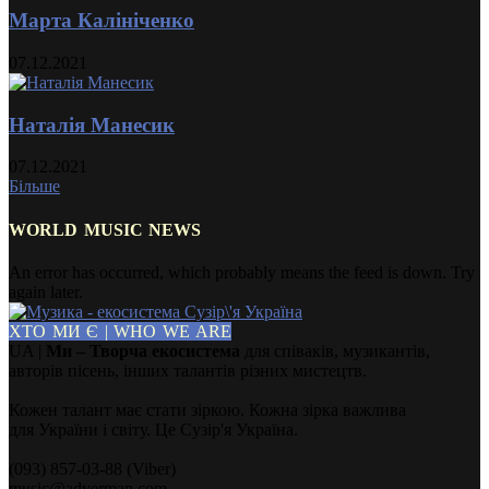
Марта Калініченко
07.12.2021
Наталія Манесик
07.12.2021
Більше
WORLD MUSIC NEWS
An error has occurred, which probably means the feed is down. Try
again later.
ХТО МИ Є | WHO WE ARE
UA |
Ми – Творча екосистема
для співаків, музикантів,
авторів пісень, інших талантів різних мистецтв.
Кожен талант має стати зіркою. Кожна зірка важлива
для України і світу. Це Сузір'я Україна.
(093) 857-03-88 (Viber)
music@adverman.com