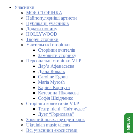
Учасники
МОЯ СТОРІНКА
Найпопулярніші артисти
Публікації учасників
Додати новину
HOLLYWOOD
Творчі сторінки
Учительські сторінки
Сторінки вчителів
Замовити сторінку
Персональні сторінки V.I.P.
Дар’я Афанасьєва
Діана Коваль
Caroline Egonu
Maria Myrosh
Каріна Корнута
Катерина Ніколаєва
Софія Шкідченко
Сторінки колективів V.I.P.
Театр пісні “Світ чудес”
Дует “Горислава”
Зоряний шлях: ще один крок
Ukrainian music talents
Всі учасники екосистеми