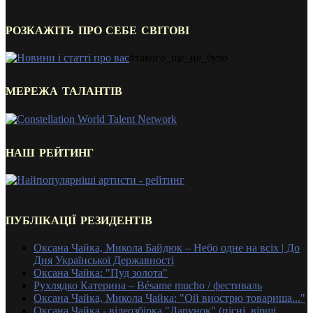
РОЗКАЖІТЬ ПРО СЕБЕ СВІТОВІ
#такого_ще_не_було
МЕРЕЖА ТАЛАНТІВ
НАШ РЕЙТИНГ
ПУБЛІКАЦІЇ РЕЗИДЕНТІВ
Оксана Чайка, Микола Байдюк – Небо одне на всіх | До
Дня Української Державності
Оксана Чайка: "Пуд золота"
Рухлядко Катерина – Bésame mucho / фестиваль
Оксана Чайка, Микола Чайка: "Ой виострю товариша..."
Оксана Чайка - відеозбірка "Дарунок" (пісні, вірші,