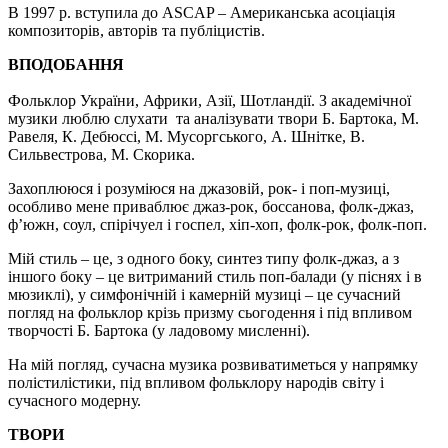
В 1997 р. вступила до ASCAP – Американська асоціація
композиторів, авторів та публіцистів.
ВПОДОБАННЯ
Фольклор України, Африки, Азії, Шотландії. З академічної
музики люблю слухати та аналізувати твори Б. Бартока, М.
Равеля, К. Дебюссі, М. Мусоргського, А. Шнітке, В.
Сильвестрова, М. Скорика.
Захоплююся і розуміюся на джазовій, рок- і поп-музиці,
особливо мене приваблює джаз-рок, боссанова, фолк-джаз,
ф’южн, соул, спірічуел і госпел, хіп-хоп, фолк-рок, фолк-поп.
Мій стиль – це, з одного боку, синтез типу фолк-джаз, а з
іншого боку – це витриманий стиль поп-балади (у піснях і в
мюзиклі), у симфонічній і камерній музиці – це сучасний
погляд на фольклор крізь призму сьогодення і під впливом
творчості Б. Бартока (у ладовому мисленні).
На мій погляд, сучасна музика розвиватиметься у напрямку
полістилістики, під впливом фольклору народів світу і
сучасного модерну.
ТВОРИ