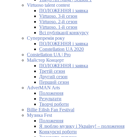
Virtuoso talent contest
ПОЛОЖЕННЯ і заявка
Virtuoso. 3-й сезон
Virtuoso. 2-й сезон
Virtuoso. 1-й сезон
Всі публікації конкурсу
Суперпремія року
ПОЛОЖЕННЯ і заявка
Constellation UA 2020
Constellation UA | Pro
Майстер Концерт
ПОЛОЖЕННЯ і заявка
Третій сезон
Другий сезон
Перший сезон
AdverMAN Arts
Положення
Результати
Творчі роботи
Billie Eilish Fan Festival
Музика Fest
Положення
Я люблю музику і Україну! – положення
Конкурсні роботи