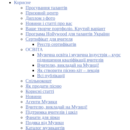
Корисне
Просування талантів
Призовий центр
Диплом з фото
Новини і статті про вас
Ваше творче портфоліо. Крутий варіант
Програма Hollywood для талантів України
Сертифікат для вчителя
Реєстр сертифікатів
ОСВІТА
Музична освіта і музична індустрія – курс
підвищення кваліфікації вчителів
Вчителю, викладай на Музиці!
Як створити пісню-хіт – лекція
Всі публікації
Спільнокошт
Як продати пісню
Корисні статті
Новини
Агенти Музики
Вчителю, викладай на Музиці!
Підтримка вчителів і шкіл
Фанати для зірки
Подяка від Музики
Каталог музикантів