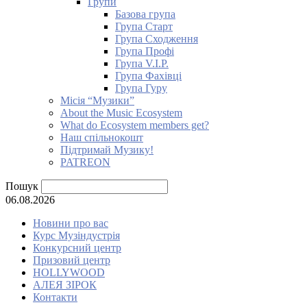
Групи
Базова група
Група Старт
Група Сходження
Група Профі
Група V.I.P.
Група Фахівці
Група Гуру
Місія “Музики”
About the Music Ecosystem
What do Ecosystem members get?
Наш спільнокошт
Підтримай Музику!
PATREON
Пошук
06.08.2026
Новини про вас
Курс Музіндустрія
Конкурсний центр
Призовий центр
HOLLYWOOD
АЛЕЯ ЗІРОК
Контакти