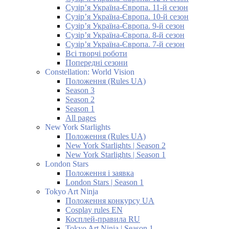
Сузір’я Україна-Європа. 11-й сезон
Сузір’я Україна-Європа. 10-й сезон
Сузір’я Україна-Європа. 9-й сезон
Сузір’я Україна-Європа. 8-й сезон
Сузір’я Україна-Європа. 7-й сезон
Всі творчі роботи
Попередні сезони
Constellation: World Vision
Положення (Rules UA)
Season 3
Season 2
Season 1
All pages
New York Starlights
Положення (Rules UA)
New York Starlights | Season 2
New York Starlights | Season 1
London Stars
Положення і заявка
London Stars | Season 1
Tokyo Art Ninja
Положення конкурсу UA
Cosplay rules EN
Косплей-правила RU
Tokyo Art Ninja | Season 1