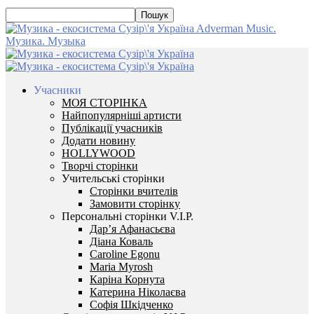
Adverman Music.
Музика. Музыка
Учасники
МОЯ СТОРІНКА
Найпопулярніші артисти
Публікації учасників
Додати новину
HOLLYWOOD
Творчі сторінки
Учительські сторінки
Сторінки вчителів
Замовити сторінку
Персональні сторінки V.I.P.
Дар’я Афанасьєва
Діана Коваль
Caroline Egonu
Maria Myrosh
Каріна Корнута
Катерина Ніколаєва
Софія Шкідченко