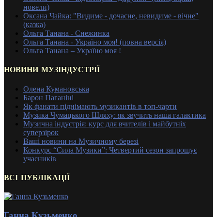
новели)
Оксана Чайка: "Видиме - дочасне, невидиме - вічне"
(казка)
Ольга Танана - Снежинка
Ольга Танана - Україно моя! (повна версія)
Ольга Танана – Україно моя !
НОВИНИ МУЗІНДУСТРІЇ
Олена Кумановська
Барон Паганіні
Як фанати піднімають музикантів в топ-чарти
Музика Чумацького Шляху: як звучить наша галактика
Музична індустрія: курс для вчителів і майбутніх
суперзірок
Ваші новини на Музичному березі
Конкурс “Сила Музики”: Четвертий сезон запрошує
учасників
ВСІ ПУБЛІКАЦІЇ
Ганна Кузьменко