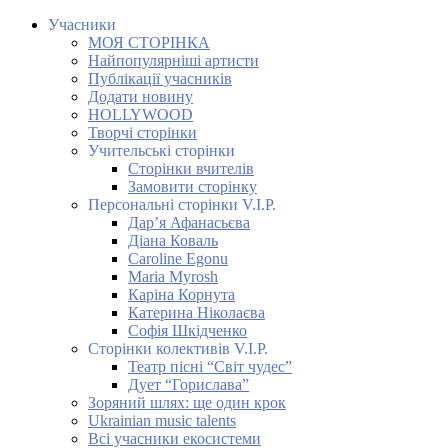
Учасники
МОЯ СТОРІНКА
Найпопулярніші артисти
Публікації учасників
Додати новину
HOLLYWOOD
Творчі сторінки
Учительські сторінки
Сторінки вчителів
Замовити сторінку
Персональні сторінки V.I.P.
Дар’я Афанасьєва
Діана Коваль
Caroline Egonu
Maria Myrosh
Каріна Корнута
Катерина Ніколаєва
Софія Шкідченко
Сторінки колективів V.I.P.
Театр пісні “Світ чудес”
Дует “Горислава”
Зоряний шлях: ще один крок
Ukrainian music talents
Всі учасники екосистеми