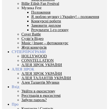
Billie Eilish Fan Festival
Музика Fest
Положення
Я люблю музику і Україну! – положення
Конкурсні роботи
Замовити диплом
Результати 1-го сезону
Cover Battle
Сузір’я Відео
Music | Image – фотоконкурс
Журі конкурсів
СУПЕРПРОГРАМИ
HOLLYWOOD
CONSTELLATION
АЛЕЯ ЗІРОК УКРАЇНИ
АЛЕЯ ЗІРОК
АЛЕЯ ЗІРОК УКРАЇНИ
АЛЕЯ ТАЛАНТІВ УКРАЇНИ
Алея Талантів Музики
Вхід
Увійти в екосистему
Реєстрація в екосистемі
Забули пароль?
Про
Контакти | Contacts