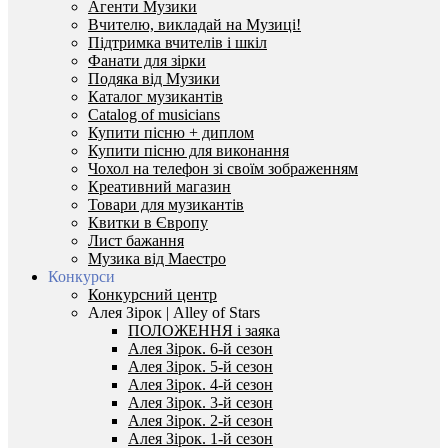
Агенти Музики
Вчителю, викладай на Музиці!
Підтримка вчителів і шкіл
Фанати для зірки
Подяка від Музики
Каталог музикантів
Catalog of musicians
Купити пісню + диплом
Купити пісню для виконання
Чохол на телефон зі своїм зображенням
Креативний магазин
Товари для музикантів
Квитки в Європу
Лист бажання
Музика від Маестро
Конкурси
Конкурсний центр
Алея Зірок | Alley of Stars
ПОЛОЖЕННЯ і заяка
Алея Зірок. 6-й сезон
Алея Зірок. 5-й сезон
Алея Зірок. 4-й сезон
Алея Зірок. 3-й сезон
Алея Зірок. 2-й сезон
Алея Зірок. 1-й сезон