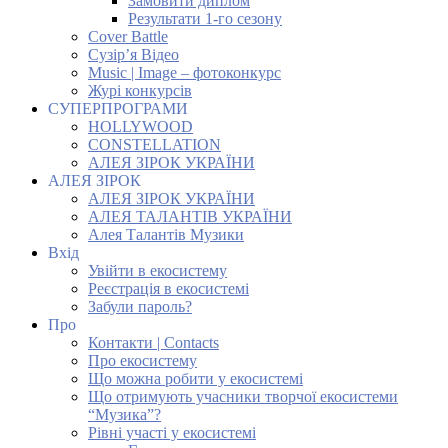
Замовити диплом
Результати 1-го сезону
Cover Battle
Сузір’я Відео
Music | Image – фотоконкурс
Журі конкурсів
СУПЕРПРОГРАМИ
HOLLYWOOD
CONSTELLATION
АЛЕЯ ЗІРОК УКРАЇНИ
АЛЕЯ ЗІРОК
АЛЕЯ ЗІРОК УКРАЇНИ
АЛЕЯ ТАЛАНТІВ УКРАЇНИ
Алея Талантів Музики
Вхід
Увійти в екосистему
Реєстрація в екосистемі
Забули пароль?
Про
Контакти | Contacts
Про екосистему
Що можна робити у екосистемі
Що отримують учасники творчої екосистеми
“Музика”?
Рівні участі у екосистемі