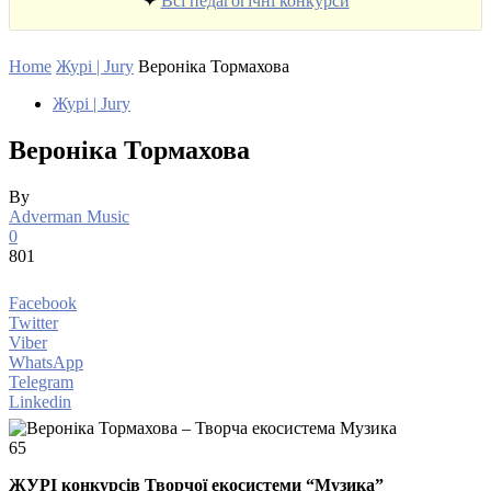
✦
Всі педагогічні конкурси
Home
Журі | Jury
Вероніка Тормахова
Журі | Jury
Вероніка Тормахова
By
Adverman Music
0
801
Facebook
Twitter
Viber
WhatsApp
Telegram
Linkedin
65
ЖУРІ конкурсів Творчої екосистеми “Музика”