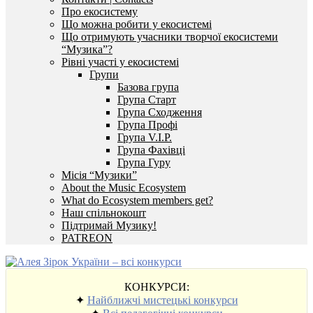
Про екосистему
Що можна робити у екосистемі
Що отримують учасники творчої екосистеми
“Музика”?
Рівні участі у екосистемі
Групи
Базова група
Група Старт
Група Сходження
Група Профі
Група V.I.P.
Група Фахівці
Група Гуру
Місія “Музики”
About the Music Ecosystem
What do Ecosystem members get?
Наш спільнокошт
Підтримай Музику!
PATREON
КОНКУРСИ:
✦
Найближчі мистецькі конкурси