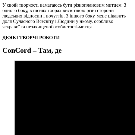
У своїй творчості намагаюсь бути різноплановим митцем. З
одного боку, в піснях і хорах висвітлюю різні сторони
людських відносин і почуттів. З іншого боку, мене цікавить
доля Сучасного Всесвіту і Людини у ньому, особливо –
яскравої та незахищеної особистості-митця.
ДЕЯКІ ТВОРЧІ РОБОТИ
СonCord – Там, де