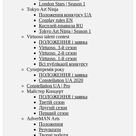
London Stars | Season 1
Tokyo Art Ninja
Положення конкурсу UA
Cosplay rules EN
Косплей-правила RU
Tokyo Art Ninja | Season 1
Virtuoso talent contest
ПОЛОЖЕННЯ і заявка
Virtuoso. 3-й сезон
Virtuoso. 2-й сезон
Virtuoso. 1-й сезон
Всі публікації конкурсу
Суперпремія року
ПОЛОЖЕННЯ і заявка
Constellation UA 2020
Constellation UA | Pro
Майстер Концерт
ПОЛОЖЕННЯ і заявка
Третій сезон
Другий сезон
Перший сезон
AdverMAN Arts
Положення
Результати
Творчі роботи