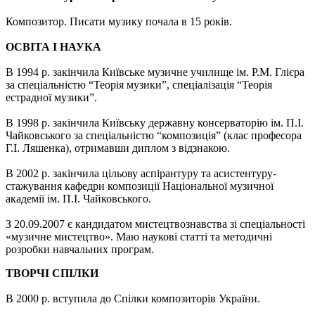
Композитор. Писати музику почала в 15 років.
ОСВІТА І НАУКА
В 1994 р. закінчила Київське музичне училище ім. Р.М. Глієра
за спеціальністю “Теорія музики”, спеціалізація “Теорія
естрадної музики”.
В 1998 р. закінчила Київську державну консерваторію ім. П.І.
Чайковського за спеціальністю “композиція” (клас професора
Г.І. Ляшенка), отримавши диплом з відзнакою.
В 2002 р. закінчила цільову аспірантуру та асистентуру-
стажування кафедри композиції Національної музичної
академії ім. П.І. Чайковського.
З 20.09.2007 є кандидатом мистецтвознавства зі спеціальності
«музичне мистецтво». Маю наукові статті та методичні
розробки навчальних програм.
ТВОРЧІ СПІЛКИ
В 2000 р. вступила до Спілки композиторів України.