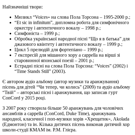
Найзначніші твори:
Мюзикл “Voices» на слова Пола Торсона – 1995-2000 р.;
“Et sic in infinitum”, дипломна робота для симфонічного
оркестру і автентичного вокалу – 1998 р.;
Симфонієта – 1999 р.;
Обробка української народної пісні “Що я в батька” для
джазового квінтету і автентичного вокалу – 1999 р.;
Цикл 5 прелюдій для фортепіано – 1999 р.;
7 експресій для мішаного хору a cappella на вірші зі
старовинної японської поезії – 2001 р.;
Естрадні пісні на слова Пола Торсона: “Voices” (2002) і
“Time Stands Still” (2003).
Є автором аудіо альбому (автор музики та аранжування)
пісень для дітей “Чи тепер, чи колись” (2009) та аудіо альбому
“Твій” – авторські пісні і аранжування, що записав гурт
ConCord у 2015 році.
З 2007 року створила більше 50 аранжувань для чоловічих
ансамблів a cappella (ConCord, Duke Time), аранжувань
народної, класичної і поп-музики хорів «Хрещатик», Аkolada
(Едмонтон) та ін. Кілька дитячих пісень виконав дитячий хор
школи-студії КМАМ ім. Р.М. Глієра.