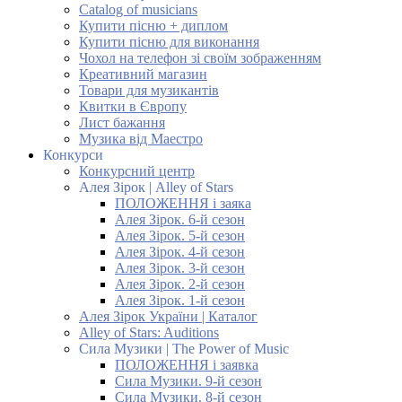
Catalog of musicians
Купити пісню + диплом
Купити пісню для виконання
Чохол на телефон зі своїм зображенням
Креативний магазин
Товари для музикантів
Квитки в Європу
Лист бажання
Музика від Маестро
Конкурси
Конкурсний центр
Алея Зірок | Alley of Stars
ПОЛОЖЕННЯ і заяка
Алея Зірок. 6-й сезон
Алея Зірок. 5-й сезон
Алея Зірок. 4-й сезон
Алея Зірок. 3-й сезон
Алея Зірок. 2-й сезон
Алея Зірок. 1-й сезон
Алея Зірок України | Каталог
Alley of Stars: Auditions
Сила Музики | The Power of Music
ПОЛОЖЕННЯ і заявка
Сила Музики. 9-й сезон
Сила Музики. 8-й сезон