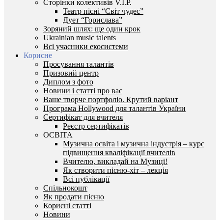
Сторінки колективів V.I.P.
Театр пісні “Світ чудес”
Дует “Горислава”
Зоряний шлях: ще один крок
Ukrainian music talents
Всі учасники екосистеми
Корисне
Просування талантів
Призовий центр
Диплом з фото
Новини і статті про вас
Ваше творче портфоліо. Крутий варіант
Програма Hollywood для талантів України
Сертифікат для вчителя
Реєстр сертифікатів
ОСВІТА
Музична освіта і музична індустрія – курс
підвищення кваліфікації вчителів
Вчителю, викладай на Музиці!
Як створити пісню-хіт – лекція
Всі публікації
Спільнокошт
Як продати пісню
Корисні статті
Новини