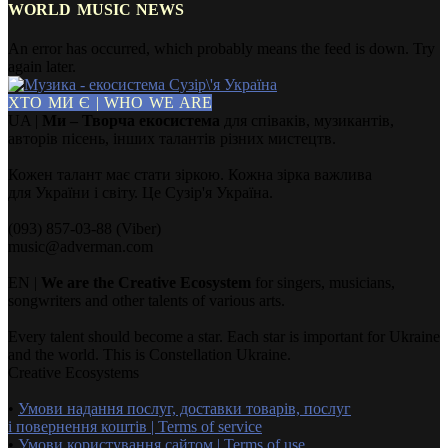
WORLD MUSIC NEWS
An error has occurred, which probably means the feed is down. Try
again later.
ХТО МИ Є | WHO WE ARE
UA |
Ми – Творча екосистема
для співаків, музикантів,
авторів пісень, інших талантів різних мистецтв.
Кожен талант має стати зіркою. Кожна зірка важлива
для України і світу. Це Сузір'я Україна.
(093) 857-03-88 (Viber)
music@adverman.com
EN |
We are the Creative Ecosystem
for singers, musicians,
songwriters and other talents of various arts.
Every talent should become a star. Each star is important for Ukraine
and the world. This is Constellation Ukraine.
Creative Ecosystems
•
Умови надання послуг, доставки товарів, послуг
і повернення коштів | Terms of service
•
Умови користування сайтом | Terms of use