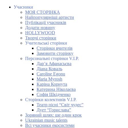
Учасники
МОЯ СТОРІНКА
Найпопулярніші артисти
Публікації учасників
Додати новину
HOLLYWOOD
Творчі сторінки
Учительські сторінки
Сторінки вчителів
Замовити сторінку
Персональні сторінки V.I.P.
Дар’я Афанасьєва
Діана Коваль
Caroline Egonu
Maria Myrosh
Каріна Корнута
Катерина Ніколаєва
Софія Шкідченко
Сторінки колективів V.I.P.
Театр пісні “Світ чудес”
Дует “Горислава”
Зоряний шлях: ще один крок
Ukrainian music talents
Всі учасники екосистеми