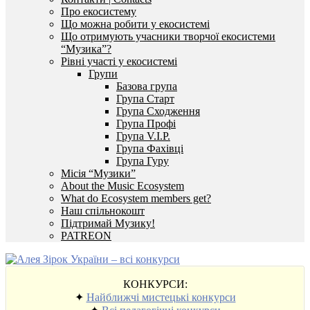
Про екосистему
Що можна робити у екосистемі
Що отримують учасники творчої екосистеми
“Музика”?
Рівні участі у екосистемі
Групи
Базова група
Група Старт
Група Сходження
Група Профі
Група V.I.P.
Група Фахівці
Група Гуру
Місія “Музики”
About the Music Ecosystem
What do Ecosystem members get?
Наш спільнокошт
Підтримай Музику!
PATREON
КОНКУРСИ:
✦
Найближчі мистецькі конкурси