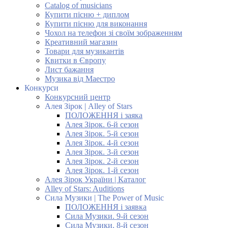
Catalog of musicians
Купити пісню + диплом
Купити пісню для виконання
Чохол на телефон зі своїм зображенням
Креативний магазин
Товари для музикантів
Квитки в Європу
Лист бажання
Музика від Маестро
Конкурси
Конкурсний центр
Алея Зірок | Alley of Stars
ПОЛОЖЕННЯ і заяка
Алея Зірок. 6-й сезон
Алея Зірок. 5-й сезон
Алея Зірок. 4-й сезон
Алея Зірок. 3-й сезон
Алея Зірок. 2-й сезон
Алея Зірок. 1-й сезон
Алея Зірок України | Каталог
Alley of Stars: Auditions
Сила Музики | The Power of Music
ПОЛОЖЕННЯ і заявка
Сила Музики. 9-й сезон
Сила Музики. 8-й сезон