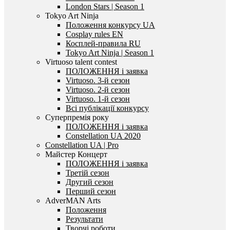
London Stars | Season 1
Tokyo Art Ninja
Положення конкурсу UA
Cosplay rules EN
Косплей-правила RU
Tokyo Art Ninja | Season 1
Virtuoso talent contest
ПОЛОЖЕННЯ і заявка
Virtuoso. 3-й сезон
Virtuoso. 2-й сезон
Virtuoso. 1-й сезон
Всі публікації конкурсу
Суперпремія року
ПОЛОЖЕННЯ і заявка
Constellation UA 2020
Constellation UA | Pro
Майстер Концерт
ПОЛОЖЕННЯ і заявка
Третій сезон
Другий сезон
Перший сезон
AdverMAN Arts
Положення
Результати
Творчі роботи