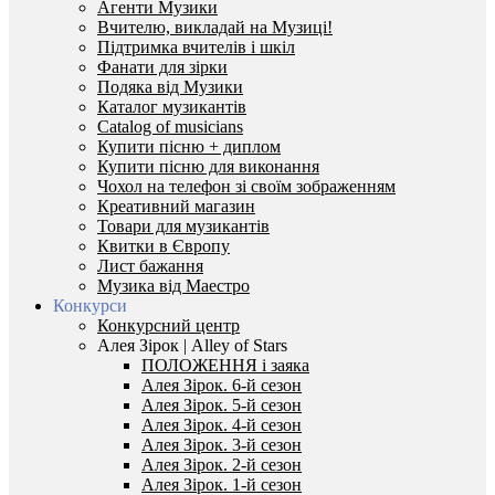
Агенти Музики
Вчителю, викладай на Музиці!
Підтримка вчителів і шкіл
Фанати для зірки
Подяка від Музики
Каталог музикантів
Catalog of musicians
Купити пісню + диплом
Купити пісню для виконання
Чохол на телефон зі своїм зображенням
Креативний магазин
Товари для музикантів
Квитки в Європу
Лист бажання
Музика від Маестро
Конкурси
Конкурсний центр
Алея Зірок | Alley of Stars
ПОЛОЖЕННЯ і заяка
Алея Зірок. 6-й сезон
Алея Зірок. 5-й сезон
Алея Зірок. 4-й сезон
Алея Зірок. 3-й сезон
Алея Зірок. 2-й сезон
Алея Зірок. 1-й сезон