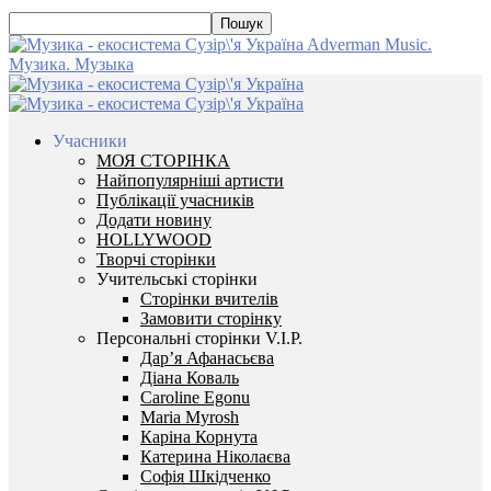
Adverman Music.
Музика. Музыка
Учасники
МОЯ СТОРІНКА
Найпопулярніші артисти
Публікації учасників
Додати новину
HOLLYWOOD
Творчі сторінки
Учительські сторінки
Сторінки вчителів
Замовити сторінку
Персональні сторінки V.I.P.
Дар’я Афанасьєва
Діана Коваль
Caroline Egonu
Maria Myrosh
Каріна Корнута
Катерина Ніколаєва
Софія Шкідченко