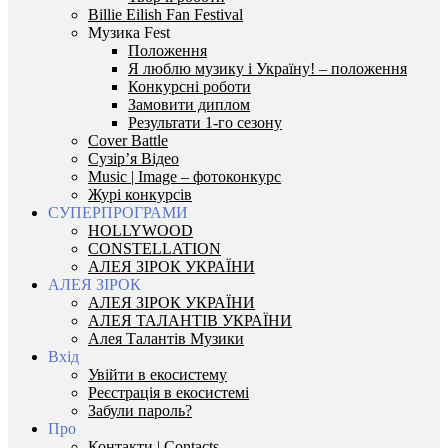
Billie Eilish Fan Festival
Музика Fest
Положення
Я люблю музику і Україну! – положення
Конкурсні роботи
Замовити диплом
Результати 1-го сезону
Cover Battle
Сузір’я Відео
Music | Image – фотоконкурс
Журі конкурсів
СУПЕРПРОГРАМИ
HOLLYWOOD
CONSTELLATION
АЛЕЯ ЗІРОК УКРАЇНИ
АЛЕЯ ЗІРОК
АЛЕЯ ЗІРОК УКРАЇНИ
АЛЕЯ ТАЛАНТІВ УКРАЇНИ
Алея Талантів Музики
Вхід
Увійти в екосистему
Реєстрація в екосистемі
Забули пароль?
Про
Контакти | Contacts