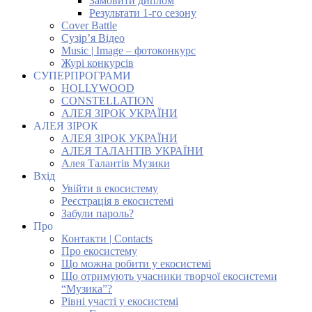
Замовити диплом
Результати 1-го сезону
Cover Battle
Сузір’я Відео
Music | Image – фотоконкурс
Журі конкурсів
СУПЕРПРОГРАМИ
HOLLYWOOD
CONSTELLATION
АЛЕЯ ЗІРОК УКРАЇНИ
АЛЕЯ ЗІРОК
АЛЕЯ ЗІРОК УКРАЇНИ
АЛЕЯ ТАЛАНТІВ УКРАЇНИ
Алея Талантів Музики
Вхід
Увійти в екосистему
Реєстрація в екосистемі
Забули пароль?
Про
Контакти | Contacts
Про екосистему
Що можна робити у екосистемі
Що отримують учасники творчої екосистеми
“Музика”?
Рівні участі у екосистемі