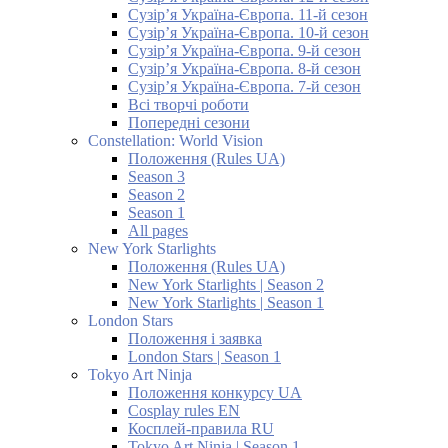
Сузір’я Україна-Європа. 11-й сезон
Сузір’я Україна-Європа. 10-й сезон
Сузір’я Україна-Європа. 9-й сезон
Сузір’я Україна-Європа. 8-й сезон
Сузір’я Україна-Європа. 7-й сезон
Всі творчі роботи
Попередні сезони
Constellation: World Vision
Положення (Rules UA)
Season 3
Season 2
Season 1
All pages
New York Starlights
Положення (Rules UA)
New York Starlights | Season 2
New York Starlights | Season 1
London Stars
Положення і заявка
London Stars | Season 1
Tokyo Art Ninja
Положення конкурсу UA
Cosplay rules EN
Косплей-правила RU
Tokyo Art Ninja | Season 1