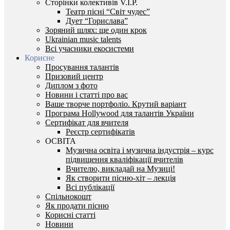
Сторінки колективів V.I.P.
Театр пісні “Світ чудес”
Дует “Горислава”
Зоряний шлях: ще один крок
Ukrainian music talents
Всі учасники екосистеми
Корисне
Просування талантів
Призовий центр
Диплом з фото
Новини і статті про вас
Ваше творче портфоліо. Крутий варіант
Програма Hollywood для талантів України
Сертифікат для вчителя
Реєстр сертифікатів
ОСВІТА
Музична освіта і музична індустрія – курс
підвищення кваліфікації вчителів
Вчителю, викладай на Музиці!
Як створити пісню-хіт – лекція
Всі публікації
Спільнокошт
Як продати пісню
Корисні статті
Новини