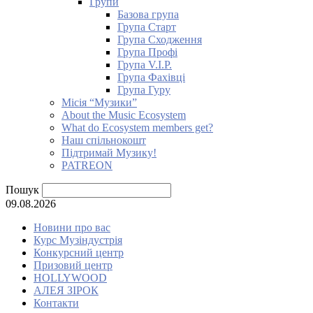
Групи
Базова група
Група Старт
Група Сходження
Група Профі
Група V.I.P.
Група Фахівці
Група Гуру
Місія “Музики”
About the Music Ecosystem
What do Ecosystem members get?
Наш спільнокошт
Підтримай Музику!
PATREON
Пошук
09.08.2026
Новини про вас
Курс Музіндустрія
Конкурсний центр
Призовий центр
HOLLYWOOD
АЛЕЯ ЗІРОК
Контакти