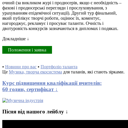
очний (за викликом журі і продюсерів, якщо є необхідність –
фахові і продюсерські перегляди і прослуховування, з
урахуванням епідемічної ситуації). Другий тур фінальний,
який публікує творчі роботи, оцінює їх, коментує,
нагороджує, рекламує і просуває таланти. Очність і
двотуровість конкурсів зазначаються в дипломах і подяках.
Докладніше ↓
Положення і заявка
•
Новини про вас
•
Портфоліо таланта
Це
Музика, творча екосистема
для таланів, які стають зірками.
Курс підвищення кваліфікації вчителів:
60 годин, сертифікат ↓
Пісня від нашого лейблу ↓