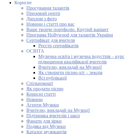
Корисне
Просування талантів
Призовий центр
Диплом з фото
Новини і статті про вас
Ваше творче портфоліо. Крутий варіант
Програма Hollywood для талантів України
Сертифікат для вчителя
Реєстр сертифікатів
ОСВІТА
Музична освіта і музична індустрія – курс
підвищення кваліфікації вчителів
Вчителю, викладай на Музиці!
Як створити пісню-хіт – лекція
Всі публікації
Спільнокошт
Як продати пісню
Корисні статті
Новини
Агенти Музики
Вчителю, викладай на Музиці!
Підтримка вчителів і шкіл
Фанати для зірки
Подяка від Музики
Каталог музикантів