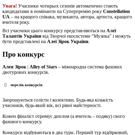
Увага!
Учасники чотирьох сезонів автоматично стають
кандидатами в номінанти на Суперпремію року
Constellation
UA
– на кращого співака, музиканта, автора, артиста, кращого
вчителя року.
Всі учасники цього конкурсу представляються на
Алеї
Талантів України
від Творчої екосистеми "Музика" і можуть
бути представлені на
Алеї Зірок України
.
Про конкурс
Алея Зірок
|
Alley of Stars
– міжнародна система фахових
двотурових конкурсів.
перелік конкурсів
Запрошуються солісти і колективи. Будь-яка кількість
учасників, будь-який вік, всі рівні майстерності.
Кожен фіналіст отримує диплом (а вчитель – подяку) свого
фахового конкурсу.
Конкурси відбуваються в два тури. Перший тур відбірковий,