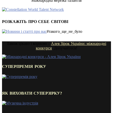
Міжнародна мережа талантів
РОЗКАЖІТЬ ПРО СЕБЕ СВІТОВІ
#такого_ще_не_було
Також цікаво і корисно –
Алея Зірок України: міжнародні
конкурси
. Долучайтеся!
СУПЕРПРЕМІЯ РОКУ
ЯК ВИХОВАТИ СУПЕРЗІРКУ?