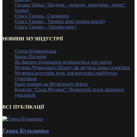
Оксана Чайка: "Видиме - дочасне, невидиме - вічне"
(казка)
Ольга Танана - Снежинка
Ольга Танана - Україно моя! (повна версія)
Ольга Танана – Україно моя !
НОВИНИ МУЗІНДУСТРІЇ
Олена Кумановська
Барон Паганіні
Як фанати піднімають музикантів в топ-чарти
Музика Чумацького Шляху: як звучить наша галактика
Музична індустрія: курс для вчителів і майбутніх
суперзірок
Ваші новини на Музичному березі
Конкурс “Сила Музики”: Четвертий сезон запрошує
учасників
ВСІ ПУБЛІКАЦІЇ
Ганна Кузьменко