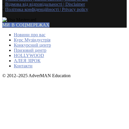
•
Відмова від відповідальності | Disclaimer
•
Політика конфіденційності | Privacy policy
МИ В СОЦМЕРЕЖАХ
Новини про вас
Курс Музіндустрія
Конкурсний центр
Призовий центр
HOLLYWOOD
АЛЕЯ ЗІРОК
Контакти
© 2012–2025 AdverMAN Education