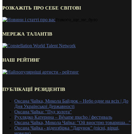
РОЗКАЖІТЬ ПРО СЕБЕ СВІТОВІ
#такого_ще_не_було
МЕРЕЖА ТАЛАНТІВ
НАШ РЕЙТИНГ
ПУБЛІКАЦІЇ РЕЗИДЕНТІВ
Оксана Чайка, Микола Байдюк – Небо одне на всіх | До
Дня Української Державності
Оксана Чайка: "Пуд золота"
Рухлядко Катерина – Bésame mucho / фестиваль
Оксана Чайка, Микола Чайка: "Ой виострю товариша..."
Оксана Чайка - відеозбірка "Дарунок" (пісні, вірші,
новели)