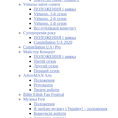
Virtuoso talent contest
ПОЛОЖЕННЯ і заявка
Virtuoso. 3-й сезон
Virtuoso. 2-й сезон
Virtuoso. 1-й сезон
Всі публікації конкурсу
Суперпремія року
ПОЛОЖЕННЯ і заявка
Constellation UA 2020
Constellation UA | Pro
Майстер Концерт
ПОЛОЖЕННЯ і заявка
Третій сезон
Другий сезон
Перший сезон
AdverMAN Arts
Положення
Результати
Творчі роботи
Billie Eilish Fan Festival
Музика Fest
Положення
Я люблю музику і Україну! – положення
Конкурсні роботи