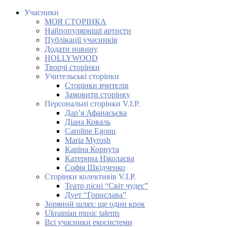
Учасники
МОЯ СТОРІНКА
Найпопулярніші артисти
Публікації учасників
Додати новину
HOLLYWOOD
Творчі сторінки
Учительські сторінки
Сторінки вчителів
Замовити сторінку
Персональні сторінки V.I.P.
Дар’я Афанасьєва
Діана Коваль
Caroline Egonu
Maria Myrosh
Каріна Корнута
Катерина Ніколаєва
Софія Шкідченко
Сторінки колективів V.I.P.
Театр пісні “Світ чудес”
Дует “Горислава”
Зоряний шлях: ще один крок
Ukrainian music talents
Всі учасники екосистеми