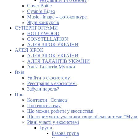
Результати 1-го сезону
Cover Battle
Сузір’я Відео
Music | Image – фотоконкурс
Журі конкурсів
СУПЕРПРОГРАМИ
HOLLYWOOD
CONSTELLATION
АЛЕЯ ЗІРОК УКРАЇНИ
АЛЕЯ ЗІРОК
АЛЕЯ ЗІРОК УКРАЇНИ
АЛЕЯ ТАЛАНТІВ УКРАЇНИ
Алея Талантів Музики
Вхід
Увійти в екосистему
Реєстрація в екосистемі
Забули пароль?
Про
Контакти | Contacts
Про екосистему
Що можна робити у екосистемі
Що отримують учасники творчої екосистеми “Музи
Рівні участі у екосистемі
Групи
Базова група