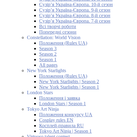
Сузір’я Україна-Європа. 10-й сезон
Сузір’я Україна-Європа. 9-й сезон
Сузір’я Україна-Європа. 8-й сезон
Сузір’я Україна-Європа. 7-й сезон
Всі творчі роботи
Попередні сезони
Constellation: World Vision
Положення (Rules UA)
Season 3
Season 2
Season 1
All pages
New York Starlights
Положення (Rules UA)
New York Starlights | Season 2
New York Starlights | Season 1
London Stars
Положення і заявка
London Stars | Season 1
Tokyo Art Ninja
Положення конкурсу UA
Cosplay rules EN
Косплей-правила RU
Tokyo Art Ninja | Season 1
Virtuoso talent contest