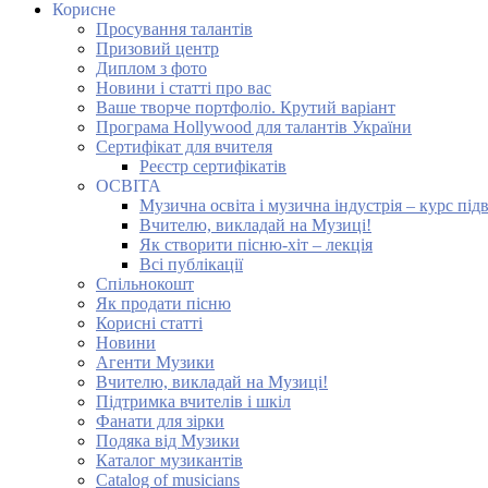
Корисне
Просування талантів
Призовий центр
Диплом з фото
Новини і статті про вас
Ваше творче портфоліо. Крутий варіант
Програма Hollywood для талантів України
Сертифікат для вчителя
Реєстр сертифікатів
ОСВІТА
Музична освіта і музична індустрія – курс під
Вчителю, викладай на Музиці!
Як створити пісню-хіт – лекція
Всі публікації
Спільнокошт
Як продати пісню
Корисні статті
Новини
Агенти Музики
Вчителю, викладай на Музиці!
Підтримка вчителів і шкіл
Фанати для зірки
Подяка від Музики
Каталог музикантів
Catalog of musicians