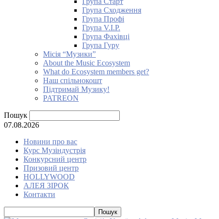
Група Старт
Група Сходження
Група Профі
Група V.I.P.
Група Фахівці
Група Гуру
Місія “Музики”
About the Music Ecosystem
What do Ecosystem members get?
Наш спільнокошт
Підтримай Музику!
PATREON
Пошук
07.08.2026
Новини про вас
Курс Музіндустрія
Конкурсний центр
Призовий центр
HOLLYWOOD
АЛЕЯ ЗІРОК
Контакти