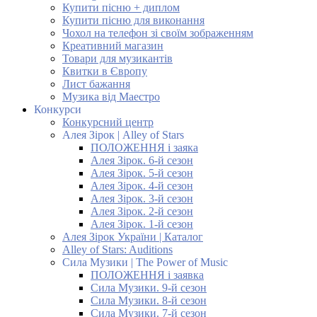
Купити пісню + диплом
Купити пісню для виконання
Чохол на телефон зі своїм зображенням
Креативний магазин
Товари для музикантів
Квитки в Європу
Лист бажання
Музика від Маестро
Конкурси
Конкурсний центр
Алея Зірок | Alley of Stars
ПОЛОЖЕННЯ і заяка
Алея Зірок. 6-й сезон
Алея Зірок. 5-й сезон
Алея Зірок. 4-й сезон
Алея Зірок. 3-й сезон
Алея Зірок. 2-й сезон
Алея Зірок. 1-й сезон
Алея Зірок України | Каталог
Alley of Stars: Auditions
Сила Музики | The Power of Music
ПОЛОЖЕННЯ і заявка
Сила Музики. 9-й сезон
Сила Музики. 8-й сезон
Сила Музики. 7-й сезон