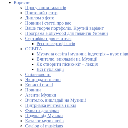
Корисне
Просування талантів
Призовий центр
Диплом з фото
Новини і статті про вас
Ваше творче портфоліо. Крутий варіант
Програма Hollywood для талантів України
Сертифікат для вчителя
Реєстр сертифікатів
ОСВІТА
Музична освіта і музична індустрія – курс під
Вчителю, викладай на Музиці!
Як створити пісню-хіт – лекція
Всі публікації
Спільнокошт
Як продати пісню
Корисні статті
Новини
Агенти Музики
Вчителю, викладай на Музиці!
Підтримка вчителів і шкіл
Фанати для зірки
Подяка від Музики
Каталог музикантів
Catalog of musicians