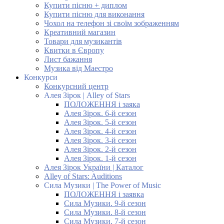
Купити пісню + диплом
Купити пісню для виконання
Чохол на телефон зі своїм зображенням
Креативний магазин
Товари для музикантів
Квитки в Європу
Лист бажання
Музика від Маестро
Конкурси
Конкурсний центр
Алея Зірок | Alley of Stars
ПОЛОЖЕННЯ і заяка
Алея Зірок. 6-й сезон
Алея Зірок. 5-й сезон
Алея Зірок. 4-й сезон
Алея Зірок. 3-й сезон
Алея Зірок. 2-й сезон
Алея Зірок. 1-й сезон
Алея Зірок України | Каталог
Alley of Stars: Auditions
Сила Музики | The Power of Music
ПОЛОЖЕННЯ і заявка
Сила Музики. 9-й сезон
Сила Музики. 8-й сезон
Сила Музики. 7-й сезон