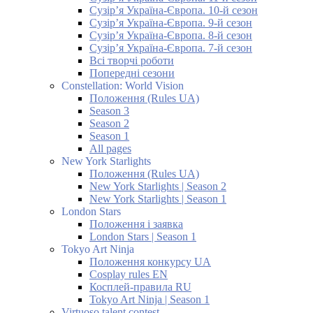
Сузір’я Україна-Європа. 10-й сезон
Сузір’я Україна-Європа. 9-й сезон
Сузір’я Україна-Європа. 8-й сезон
Сузір’я Україна-Європа. 7-й сезон
Всі творчі роботи
Попередні сезони
Constellation: World Vision
Положення (Rules UA)
Season 3
Season 2
Season 1
All pages
New York Starlights
Положення (Rules UA)
New York Starlights | Season 2
New York Starlights | Season 1
London Stars
Положення і заявка
London Stars | Season 1
Tokyo Art Ninja
Положення конкурсу UA
Cosplay rules EN
Косплей-правила RU
Tokyo Art Ninja | Season 1
Virtuoso talent contest