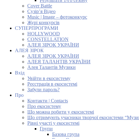
Результати 1-го сезону
Cover Battle
Сузір’я Відео
Music | Image – фотоконкурс
Журі конкурсів
СУПЕРПРОГРАМИ
HOLLYWOOD
CONSTELLATION
АЛЕЯ ЗІРОК УКРАЇНИ
АЛЕЯ ЗІРОК
АЛЕЯ ЗІРОК УКРАЇНИ
АЛЕЯ ТАЛАНТІВ УКРАЇНИ
Алея Талантів Музики
Вхід
Увійти в екосистему
Реєстрація в екосистемі
Забули пароль?
Про
Контакти | Contacts
Про екосистему
Що можна робити у екосистемі
Що отримують учасники творчої екосистеми “Музи
Рівні участі у екосистемі
Групи
Базова група