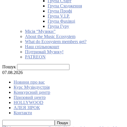
Група Старт
Група Сходження
Група Профі
Група V.I.P.
Група Фахівці
Група Гуру
Місія “Музики”
About the Music Ecosystem
What do Ecosystem members get?
Наш спільнокошт
Підтримай Музику!
PATREON
Пошук
07.08.2026
Новини про вас
Курс Музіндустрія
Конкурсний центр
Призовий центр
HOLLYWOOD
АЛЕЯ ЗІРОК
Контакти