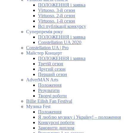
ПОЛОЖЕННЯ і заявка
Virtuoso. 3-й сезон
Virtuoso. 2-й сезон
Virtuoso. 1-й сезон
Всі публікації конкурсу
Суперпремія року
ПОЛОЖЕННЯ і заявка
Constellation UA 2020
Constellation UA | Pro
Майстер Концерт
ПОЛОЖЕННЯ і заявка
Третій сезон
Другий сезон
Перший сезон
AdverMAN Arts
Положення
Результати
Творчі роботи
Billie Eilish Fan Festival
Музика Fest
Положення
Я люблю музику і Україну! – положення
Конкурсні роботи
Замовити диплом