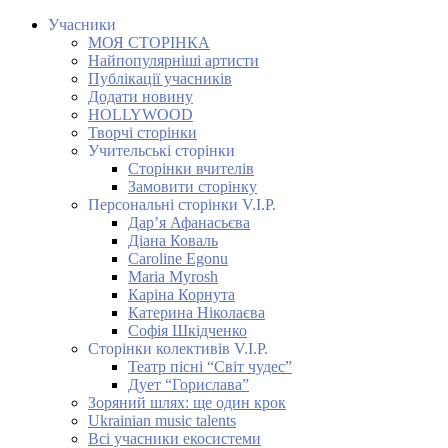
Учасники
МОЯ СТОРІНКА
Найпопулярніші артисти
Публікації учасників
Додати новину
HOLLYWOOD
Творчі сторінки
Учительські сторінки
Сторінки вчителів
Замовити сторінку
Персональні сторінки V.I.P.
Дар’я Афанасьєва
Діана Коваль
Caroline Egonu
Maria Myrosh
Каріна Корнута
Катерина Ніколаєва
Софія Шкідченко
Сторінки колективів V.I.P.
Театр пісні “Світ чудес”
Дует “Горислава”
Зоряний шлях: ще один крок
Ukrainian music talents
Всі учасники екосистеми