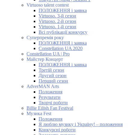
Virtuoso talent contest
ПОЛОЖЕННЯ і заявка
Virtuoso. 3-й сезон
Virtuoso. 2-й сезон
Virtuoso. 1-й сезон
Всі публікації конкурсу
Суперпремія року
ПОЛОЖЕННЯ і заявка
Constellation UA 2020
Constellation UA | Pro
Майстер Концерт
ПОЛОЖЕННЯ і заявка
Третій сезон
Другий сезон
Перший сезон
AdverMAN Arts
Положення
Результати
Творчі роботи
Billie Eilish Fan Festival
Музика Fest
Положення
Я люблю музику і Україну! – положення
Конкурсні роботи