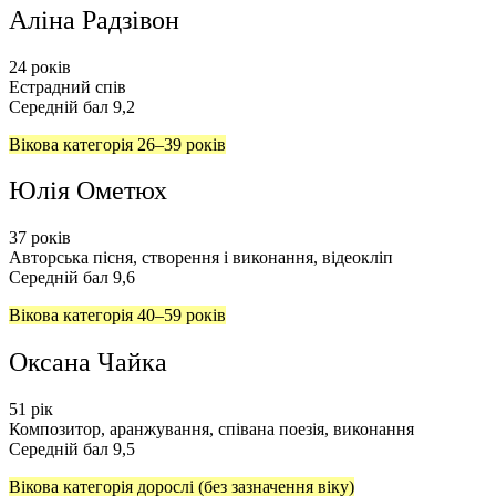
Аліна Радзівон
24 років
Естрадний спів
Середній бал 9,2
Вікова категорія 26–39 років
Юлія Ометюх
37
років
Авторська пісня, створення і виконання, відеокліп
Середній бал 9,6
Вікова категорія 40–59 років
Оксана Чайка
51
рік
Композитор, аранжування, співана поезія, виконання
Середній бал 9,5
Вікова категорія дорослі (без зазначення віку)