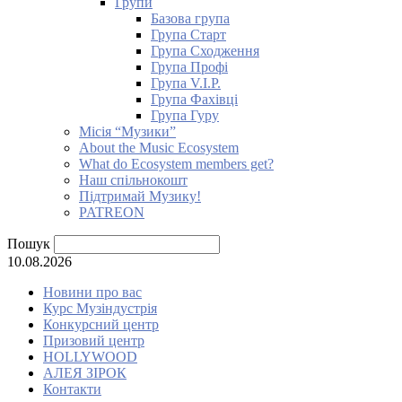
Групи
Базова група
Група Старт
Група Сходження
Група Профі
Група V.I.P.
Група Фахівці
Група Гуру
Місія “Музики”
About the Music Ecosystem
What do Ecosystem members get?
Наш спільнокошт
Підтримай Музику!
PATREON
Пошук
10.08.2026
Новини про вас
Курс Музіндустрія
Конкурсний центр
Призовий центр
HOLLYWOOD
АЛЕЯ ЗІРОК
Контакти