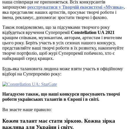
наша співпраця не припиняеться. Всіх конкурсантів
запрошуємо
реєструватися у Творчій екосистемі «Музика»
,
яка представляє наших артистів, просуває творчі роботи і
імена, рекламує, допомогає зростати творчо і фахово.
Також повідомляємо, що за підсумками творчого року
відбудеться вручення Суперпремії
Constellation UA 2021
кращим співакам, музикантам, авторам, артистам і вчителям
цього року. Беріть участь в усіх сезонах нашого конкурсу,
представляйте ваші творчі роботи в їх розвитку, накопичуйте
творче портфоліо, щоб журі Суперпремії побачило, хто є
найкращий серед кращих.
Будь-яка талановита людина може взяти участь в офіційному
відборі на Суперпремію року:
Нагадуємо також, що наші конкурси просувають творчі
роботи українських талантів в Європі і в світі.
Ви знаєте наше правило:
Кожен талант має стати зіркою. Кожна зірка
важлива для України і світу.