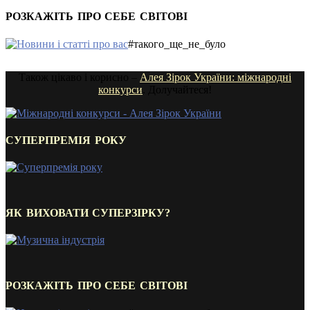
РОЗКАЖІТЬ ПРО СЕБЕ СВІТОВІ
#такого_ще_не_було
Також цікаво і корисно –
Алея Зірок України: міжнародні
конкурси
. Долучайтеся!
СУПЕРПРЕМІЯ РОКУ
ЯК ВИХОВАТИ СУПЕРЗІРКУ?
РОЗКАЖІТЬ ПРО СЕБЕ СВІТОВІ