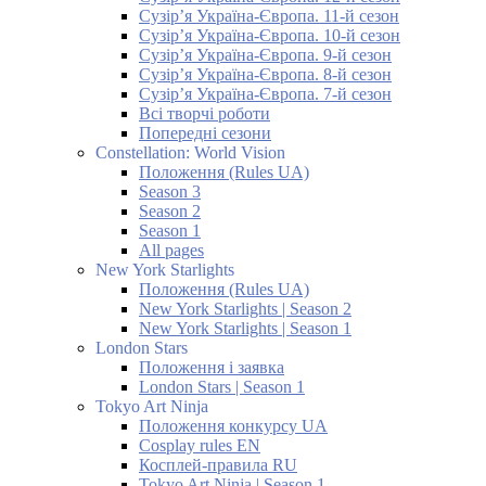
Сузір’я Україна-Європа. 11-й сезон
Сузір’я Україна-Європа. 10-й сезон
Сузір’я Україна-Європа. 9-й сезон
Сузір’я Україна-Європа. 8-й сезон
Сузір’я Україна-Європа. 7-й сезон
Всі творчі роботи
Попередні сезони
Constellation: World Vision
Положення (Rules UA)
Season 3
Season 2
Season 1
All pages
New York Starlights
Положення (Rules UA)
New York Starlights | Season 2
New York Starlights | Season 1
London Stars
Положення і заявка
London Stars | Season 1
Tokyo Art Ninja
Положення конкурсу UA
Cosplay rules EN
Косплей-правила RU
Tokyo Art Ninja | Season 1