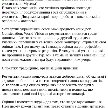
Вітаю всіх учасників, хто успішно пройшов попередні
перегляди і прослуховування і був опублікований в
екосистемі. Дякуємо за гарні творчі роботи – виконавські, а
особливо – авторські.
Четвертий український сезон міжнародного конкурсу
Constellation: World Vision за результатами виявився трохи
дивним – багато хто не пройшов у другий тур, а деякі
учасники перейшли у світовий сезон конкурсу і отримали свої
оцінки там. При цьому, як і завжди, оцінки журі професійні,
кожен учасник отримає рецензію. В тому числі учасники, які
не пройшли в другий тур. Ми з усіма на зв’язку і впевнені, що
досягення кожного завтра будуть кращими, ніж учора.
Спочатку, традиційно, організаційні примітки.
Результати наших конкурсів завжди доброзичливі, об’єктивні і
адекватні обставинам життя і творчості наших конкурсантів.
А
головне
– від оцінок журі ніяк не залежать послуги з
просування, рекламування, висвітлення в новинах, що
замовляють наші юні і дорослі автори і виконавці.
Оцінки і коментарі журі – для тих, хто жадає вдосконалення.
При цьому кожен талант має право ставати відомим артистом