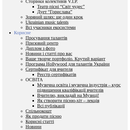
Сторінки колективів V.I.P.
Театр пісні “Світ чудес”
Дует “Горислава”
Зоряний шлях: ще один крок
Ukrainian music talents
Всі учасники екосистеми
Корисне
Просування талантів
Призовий центр
Диплом з фото
Новини і статті про вас
Ваше творче портфоліо. Крутий варіант
Програма Hollywood для талантів України
Сертифікат для вчителя
Реєстр сертифікатів
ОСВІТА
Музична освіта і музична індустрія – курс
підвищення кваліфікації вчителів
Вчителю, викладай на Музиці!
Як створити пісню-хіт – лекція
Всі публікації
Спільнокошт
Як продати пісню
Корисні статті
Новини