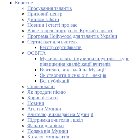
Корисне
Просування талантів
Призовий центр
Диплом з фото
Новини і статті про вас
Ваше творче портфоліо. Крутий варіант
Програма Hollywood для талантів України
Сертифікат для вчителя
Реєстр сертифікатів
ОСВІТА
Музична освіта і музична індустрія – курс
підвищення кваліфікації вчителів
Вчителю, викладай на Музиці!
Як створити пісню-хіт – лекція
Всі публікації
Спільнокошт
Як продати пісню
Корисні статті
Новини
Агенти Музики
Вчителю, викладай на Музиці!
Підтримка вчителів і шкіл
Фанати для зірки
Подяка від Музики
Каталог музикантів