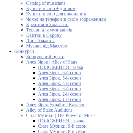
Catalog of musicians
Купити пісню + диплом
Купити пісню для виконання
Чохол на телефон зі своїм зображенням
Креативний магазин
Товари для музикантів
Квитки в Європу
Лист бажання
Музика від Маестро
Конкурси
Конкурсний центр
Алея Зірок | Alley of Stars
ПОЛОЖЕННЯ і заяка
Алея Зірок. 6-й сезон
Алея Зірок. 5-й сезон
Алея Зірок. 4-й сезон
Алея Зірок. 3-й сезон
Алея Зірок. 2-й сезон
Алея Зірок. 1-й сезон
Алея Зірок України | Каталог
Alley of Stars: Auditions
Сила Музики | The Power of Music
ПОЛОЖЕННЯ і заявка
Сила Музики. 9-й сезон
Сила Музики. 8-й сезон