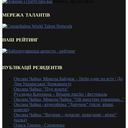
#такого_ще_не_було
МЕРЕЖА ТАЛАНТІВ
НАШ РЕЙТИНГ
ПУБЛІКАЦІЇ РЕЗИДЕНТІВ
Оксана Чайка, Микола Байдюк – Небо одне на всіх | До
Дня Української Державності
Оксана Чайка: "Пуд золота"
Рухлядко Катерина – Bésame mucho / фестиваль
Оксана Чайка, Микола Чайка: "Ой виострю товариша..."
Оксана Чайка - відеозбірка "Дарунок" (пісні, вірші,
новели)
Оксана Чайка: "Видиме - дочасне, невидиме - вічне"
(казка)
Ольга Танана - Снежинка