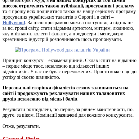
організаторів і журі, а
на наших конкурсах за той самий
внесок отримують також публікації, просування і рекламу
,
то я прошу всіх подивитися також на нашу серйозну програму
просування українських талантів в Європі і в світі –
Hollywood
. За цією програмою можна поступово, а відтак не
за всі гроші світу, стати відомим артистом, митцем, людиною,
яку впізнають колеги і фанати, а продюсери і менеджери
креативних індустрій розпочинають щось пропонувати.
Принцип конкурсу – екзаменаційний. Склав іспит на відмінно
– перше місце твоє, незалежно від кількості інших
відмінників. У нас не буває переможених. Просто кожен іде до
успіху зі своєю швидкістю.
Персональні сторінки фіналістів сезону залишаються на
сайті і продовжують рекламувати наших талановитих
друзів незалежно від місць і балів
.
Результати розподілені, по-перше, за рівнем майстерності, по-
друге, за віком. Номінації зазначені для кожного конкурсанта.
Отже, результати.