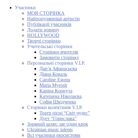
Учасники
МОЯ СТОРІНКА
Найпопулярніші артисти
Публікації учасників
Додати новину
HOLLYWOOD
Творчі сторінки
Учительські сторінки
Сторінки вчителів
Замовити сторінку
Персональні сторінки V.I.P.
Дар’я Афанасьєва
Діана Коваль
Caroline Egonu
Maria Myrosh
Каріна Корнута
Катерина Ніколаєва
Софія Шкідченко
Сторінки колективів V.I.P.
Театр пісні “Світ чудес”
Дует “Горислава”
Зоряний шлях: ще один крок
Ukrainian music talents
Всі учасники екосистеми