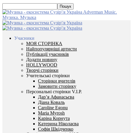
Adverman Music.
Музика. Музыка
Учасники
МОЯ СТОРІНКА
Найпопулярніші артисти
Публікації учасників
Додати новину
HOLLYWOOD
Творчі сторінки
Учительські сторінки
Сторінки вчителів
Замовити сторінку
Персональні сторінки V.I.P.
Дар’я Афанасьєва
Діана Коваль
Caroline Egonu
Maria Myrosh
Каріна Корнута
Катерина Ніколаєва
Софія Шкідченко