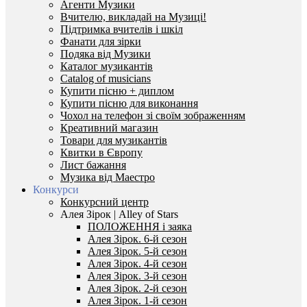
Агенти Музики
Вчителю, викладай на Музиці!
Підтримка вчителів і шкіл
Фанати для зірки
Подяка від Музики
Каталог музикантів
Catalog of musicians
Купити пісню + диплом
Купити пісню для виконання
Чохол на телефон зі своїм зображенням
Креативний магазин
Товари для музикантів
Квитки в Європу
Лист бажання
Музика від Маестро
Конкурси
Конкурсний центр
Алея Зірок | Alley of Stars
ПОЛОЖЕННЯ і заяка
Алея Зірок. 6-й сезон
Алея Зірок. 5-й сезон
Алея Зірок. 4-й сезон
Алея Зірок. 3-й сезон
Алея Зірок. 2-й сезон
Алея Зірок. 1-й сезон