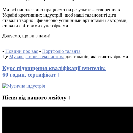
Ми всі наполегливо працюємо на результат – створення в
Україні креативних індустрій, щоб наші талановиті діти
ставали творчо і фінансово успішними артистами і авторами,
ставали світовими суперзірками.
Дякуємо, що ви з нами!
•
Новини про вас
•
Портфоліо таланта
Це
Музика, творча екосистема
для таланів, які стають зірками.
Курс підвищення кваліфікації вчителів:
60 годин, сертифікат ↓
Пісня від нашого лейблу ↓