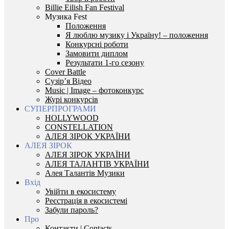
Billie Eilish Fan Festival
Музика Fest
Положення
Я люблю музику і Україну! – положення
Конкурсні роботи
Замовити диплом
Результати 1-го сезону
Cover Battle
Сузір’я Відео
Music | Image – фотоконкурс
Журі конкурсів
СУПЕРПРОГРАМИ
HOLLYWOOD
CONSTELLATION
АЛЕЯ ЗІРОК УКРАЇНИ
АЛЕЯ ЗІРОК
АЛЕЯ ЗІРОК УКРАЇНИ
АЛЕЯ ТАЛАНТІВ УКРАЇНИ
Алея Талантів Музики
Вхід
Увійти в екосистему
Реєстрація в екосистемі
Забули пароль?
Про
Контакти | Contacts