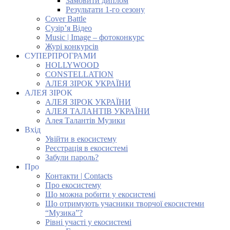
Замовити диплом
Результати 1-го сезону
Cover Battle
Сузір’я Відео
Music | Image – фотоконкурс
Журі конкурсів
СУПЕРПРОГРАМИ
HOLLYWOOD
CONSTELLATION
АЛЕЯ ЗІРОК УКРАЇНИ
АЛЕЯ ЗІРОК
АЛЕЯ ЗІРОК УКРАЇНИ
АЛЕЯ ТАЛАНТІВ УКРАЇНИ
Алея Талантів Музики
Вхід
Увійти в екосистему
Реєстрація в екосистемі
Забули пароль?
Про
Контакти | Contacts
Про екосистему
Що можна робити у екосистемі
Що отримують учасники творчої екосистеми
“Музика”?
Рівні участі у екосистемі