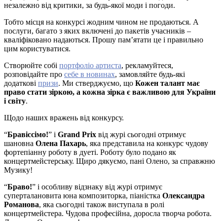
незалежно від критики, за будь-якої моди і погоди.
Тобто місця на конкурсі жодним чином не продаються. А
послуги, багато з яких включені до пакетів учасників –
кваліфіковано надаються. Прошу пам’ятати це і правильно
цим користуватися.
Створюйте собі
портфоліо артиста
, рекламуйтеся,
розповідайте про
себе в новинах
, замовляйте будь-які
додаткові
призи
. Ми стверджуємо, що
Кожен талант має
право стати зіркою, а кожна зірка є важливою для України
і світу
.
Щодо наших вражень від конкурсу.
“
Бравіссімо!
” і
Grand Prix
від журі сьогодні отримує
шановна
Олена Пахарь
, яка представила на конкурс чудову
фортепіанну роботу в дуеті. Роботу було подано як
концертмейстерську. Щиро дякуємо, пані Олено, за справжню
Музику!
“
Браво!
” і особливу відзнаку від журі отримує
суперталановита юна композиторка, піаністка
Олександра
Романова
, яка сьогодні також виступала в ролі
концертмейстера. Чудова професійна, доросла творча робота.