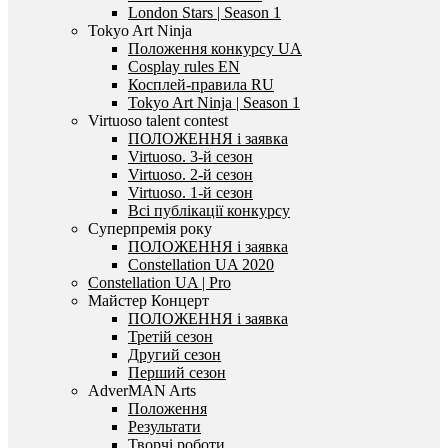
London Stars | Season 1
Tokyo Art Ninja
Положення конкурсу UA
Cosplay rules EN
Косплей-правила RU
Tokyo Art Ninja | Season 1
Virtuoso talent contest
ПОЛОЖЕННЯ і заявка
Virtuoso. 3-й сезон
Virtuoso. 2-й сезон
Virtuoso. 1-й сезон
Всі публікації конкурсу
Суперпремія року
ПОЛОЖЕННЯ і заявка
Constellation UA 2020
Constellation UA | Pro
Майстер Концерт
ПОЛОЖЕННЯ і заявка
Третій сезон
Другий сезон
Перший сезон
AdverMAN Arts
Положення
Результати
Творчі роботи