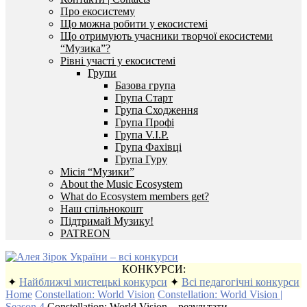
Про екосистему
Що можна робити у екосистемі
Що отримують учасники творчої екосистеми
“Музика”?
Рівні участі у екосистемі
Групи
Базова група
Група Старт
Група Сходження
Група Профі
Група V.I.P.
Група Фахівці
Група Гуру
Місія “Музики”
About the Music Ecosystem
What do Ecosystem members get?
Наш спільнокошт
Підтримай Музику!
PATREON
КОНКУРСИ:
✦
Найближчі мистецькі конкурси
✦
Всі педагогічні конкурси
Home
Constellation: World Vision
Constellation: World Vision |
Season 4
Constellation: World Vision – результати