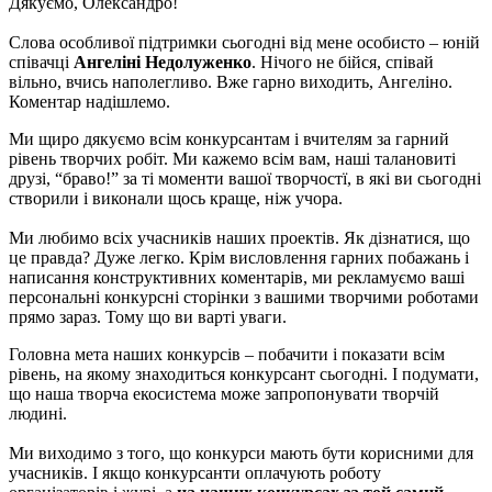
Дякуємо, Олександро!
Слова особливої підтримки сьогодні від мене особисто – юній
співачці
Ангеліні Недолуженко
. Нічого не бійся, співай
вільно, вчись наполегливо. Вже гарно виходить, Ангеліно.
Коментар надішлемо.
Ми щиро дякуємо всім конкурсантам і вчителям за гарний
рівень творчих робіт. Ми кажемо всім вам, наші талановиті
друзі, “браво!” за ті моменти вашої творчостї, в які ви сьогодні
створили і виконали щось краще, ніж учора.
Ми любимо всіх учасників наших проектів. Як дізнатися, що
це правда? Дуже легко. Крім висловлення гарних побажань і
написання конструктивних коментарів, ми рекламуємо ваші
персональні конкурсні сторінки з вашими творчими роботами
прямо зараз. Тому що ви варті уваги.
Головна мета наших конкурсів – побачити і показати всім
рівень, на якому знаходиться конкурсант сьогодні. І подумати,
що наша творча екосистема може запропонувати творчій
людині.
Ми виходимо з того, що конкурси мають бути корисними для
учасників. І якщо конкурсанти оплачують роботу