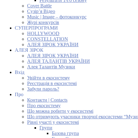
Результати 1-го сезону
Cover Battle
Сузір’я Відео
Music | Image – фотоконкурс
Журі конкурсів
СУПЕРПРОГРАМИ
HOLLYWOOD
CONSTELLATION
АЛЕЯ ЗІРОК УКРАЇНИ
АЛЕЯ ЗІРОК
АЛЕЯ ЗІРОК УКРАЇНИ
АЛЕЯ ТАЛАНТІВ УКРАЇНИ
Алея Талантів Музики
Вхід
Увійти в екосистему
Реєстрація в екосистемі
Забули пароль?
Про
Контакти | Contacts
Про екосистему
Що можна робити у екосистемі
Що отримують учасники творчої екосистеми “Музи
Рівні участі у екосистемі
Групи
Базова група