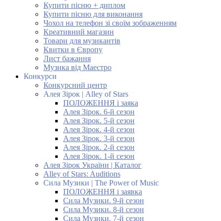
Купити пісню + диплом
Купити пісню для виконання
Чохол на телефон зі своїм зображенням
Креативний магазин
Товари для музикантів
Квитки в Європу
Лист бажання
Музика від Маестро
Конкурси
Конкурсний центр
Алея Зірок | Alley of Stars
ПОЛОЖЕННЯ і заяка
Алея Зірок. 6-й сезон
Алея Зірок. 5-й сезон
Алея Зірок. 4-й сезон
Алея Зірок. 3-й сезон
Алея Зірок. 2-й сезон
Алея Зірок. 1-й сезон
Алея Зірок України | Каталог
Alley of Stars: Auditions
Сила Музики | The Power of Music
ПОЛОЖЕННЯ і заявка
Сила Музики. 9-й сезон
Сила Музики. 8-й сезон
Сила Музики. 7-й сезон