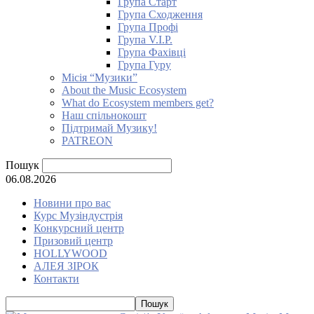
Група Старт
Група Сходження
Група Профі
Група V.I.P.
Група Фахівці
Група Гуру
Місія “Музики”
About the Music Ecosystem
What do Ecosystem members get?
Наш спільнокошт
Підтримай Музику!
PATREON
Пошук
06.08.2026
Новини про вас
Курс Музіндустрія
Конкурсний центр
Призовий центр
HOLLYWOOD
АЛЕЯ ЗІРОК
Контакти