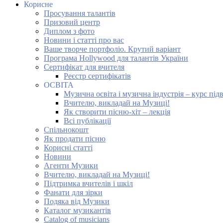
Корисне
Просування талантів
Призовий центр
Диплом з фото
Новини і статті про вас
Ваше творче портфоліо. Крутий варіант
Програма Hollywood для талантів України
Сертифікат для вчителя
Реєстр сертифікатів
ОСВІТА
Музична освіта і музична індустрія – курс під
Вчителю, викладай на Музиці!
Як створити пісню-хіт – лекція
Всі публікації
Спільнокошт
Як продати пісню
Корисні статті
Новини
Агенти Музики
Вчителю, викладай на Музиці!
Підтримка вчителів і шкіл
Фанати для зірки
Подяка від Музики
Каталог музикантів
Catalog of musicians