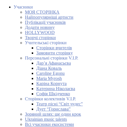
Учасники
МОЯ СТОРІНКА
Найпопулярніші артисти
Публікації учасників
Додати новину
HOLLYWOOD
Творчі сторінки
Учительські сторінки
Сторінки вчителів
Замовити сторінку
Персональні сторінки V.I.P.
Дар’я Афанасьєва
Діана Коваль
Caroline Egonu
Maria Myrosh
Каріна Корнута
Катерина Ніколаєва
Софія Шкідченко
Сторінки колективів V.I.P.
Театр пісні “Світ чудес”
Дует “Горислава”
Зоряний шлях: ще один крок
Ukrainian music talents
Всі учасники екосистеми