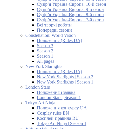
Сузір’я Україна-Європа. 10-й сезон
Сузір’я Україна-Європа. 9-й сезон
Сузір’я Україна-Європа. 8-й сезон
Сузір’я Україна-Європа. 7-й сезон
Всі творчі роботи
Попередні сезони
Constellation: World Vision
Положення (Rules UA)
Season 3
Season 2
Season 1
All pages
New York Starlights
Положення (Rules UA)
New York Starlights | Season 2
New York Starlights | Season 1
London Stars
Положення і заявка
London Stars | Season 1
Tokyo Art Ninja
Положення конкурсу UA
Cosplay rules EN
Косплей-правила RU
Tokyo Art Ninja | Season 1
Virtuoso talent contest