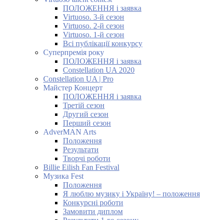
ПОЛОЖЕННЯ і заявка
Virtuoso. 3-й сезон
Virtuoso. 2-й сезон
Virtuoso. 1-й сезон
Всі публікації конкурсу
Суперпремія року
ПОЛОЖЕННЯ і заявка
Constellation UA 2020
Constellation UA | Pro
Майстер Концерт
ПОЛОЖЕННЯ і заявка
Третій сезон
Другий сезон
Перший сезон
AdverMAN Arts
Положення
Результати
Творчі роботи
Billie Eilish Fan Festival
Музика Fest
Положення
Я люблю музику і Україну! – положення
Конкурсні роботи
Замовити диплом