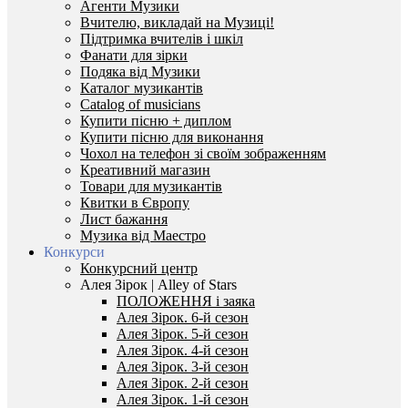
Агенти Музики
Вчителю, викладай на Музиці!
Підтримка вчителів і шкіл
Фанати для зірки
Подяка від Музики
Каталог музикантів
Catalog of musicians
Купити пісню + диплом
Купити пісню для виконання
Чохол на телефон зі своїм зображенням
Креативний магазин
Товари для музикантів
Квитки в Європу
Лист бажання
Музика від Маестро
Конкурси
Конкурсний центр
Алея Зірок | Alley of Stars
ПОЛОЖЕННЯ і заяка
Алея Зірок. 6-й сезон
Алея Зірок. 5-й сезон
Алея Зірок. 4-й сезон
Алея Зірок. 3-й сезон
Алея Зірок. 2-й сезон
Алея Зірок. 1-й сезон