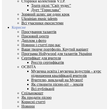
Сторінки колективів V.I.P.
Театр пісні “Світ чудес”
Дует “Горислава”
Зоряний шлях: ще один крок
Ukrainian music talents
Всі учасники екосистеми
Корисне
Просування талантів
Призовий центр
Диплом з фото
Новини і статті про вас
Ваше творче портфоліо. Крутий варіант
Програма Hollywood для талантів України
Сертифікат для вчителя
Реєстр сертифікатів
ОСВІТА
Музична освіта і музична індустрія – курс
підвищення кваліфікації вчителів
Вчителю, викладай на Музиці!
Як створити пісню-хіт – лекція
Всі публікації
Спільнокошт
Як продати пісню
Корисні статті
Новини