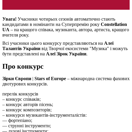
Увага!
Учасники чотирьох сезонів автоматично стають
кандидатами в номінанти на Суперпремію року
Constellation
UA
– на кращого співака, музиканта, автора, артиста, кращого
вчителя року.
Всі учасники цього конкурсу представляються на
Алеї
Талантів України
від Творчої екосистеми "Музика" і можуть
бути представлені на
Алеї Зірок України
.
Про конкурс
Зірки Європи
|
Stars of Europe
– міжнародна система фахових
двотурових конкурсів.
перелік конкурсів
– конкурс співаків;
– конкурс авторів пісень;
– конкурс композиторів;
– конкурси музикантів-інструменталістів:
–– фортепіано;
–– струнні інструменти;
–– духові інструменти;