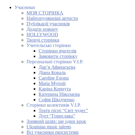
Учасники
МОЯ СТОРІНКА
Найпопулярніші артисти
Публікації учасників
Додати новину
HOLLYWOOD
Творчі сторінки
Учительські сторінки
Сторінки вчителів
Замовити сторінку
Персональні сторінки V.I.P.
Дар’я Афанасьєва
Діана Коваль
Caroline Egonu
Maria Myrosh
Каріна Корнута
Катерина Ніколаєва
Софія Шкідченко
Сторінки колективів V.I.P.
Театр пісні “Світ чудес”
Дует “Горислава”
Зоряний шлях: ще один крок
Ukrainian music talents
Всі учасники екосистеми