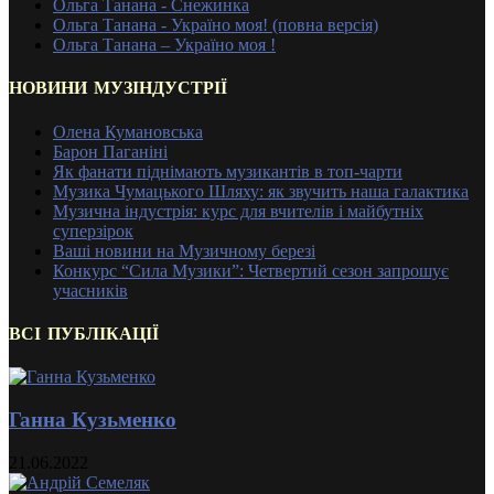
Ольга Танана - Снежинка
Ольга Танана - Україно моя! (повна версія)
Ольга Танана – Україно моя !
НОВИНИ МУЗІНДУСТРІЇ
Олена Кумановська
Барон Паганіні
Як фанати піднімають музикантів в топ-чарти
Музика Чумацького Шляху: як звучить наша галактика
Музична індустрія: курс для вчителів і майбутніх
суперзірок
Ваші новини на Музичному березі
Конкурс “Сила Музики”: Четвертий сезон запрошує
учасників
ВСІ ПУБЛІКАЦІЇ
Ганна Кузьменко
21.06.2022