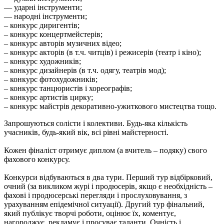
–– ударні інструменти;
–– народні інструменти;
– конкурс диригентів;
– конкурс концертмейстерів;
– конкурс авторів музичних відео;
– конкурс акторів (в т.ч. читців) і режисерів (театр і кіно);
– конкурс художників;
– конкурс дизайнерів (в т.ч. одягу, театрів мод);
– конкурс фотохудожників;
– конкурс танцюристів і хореографів;
– конкурс артистів цирку;
– конкурс майстрів декоративно-ужиткового мистецтва тощо.
Запрошуються солісти і колективи. Будь-яка кількість
учасників, будь-який вік, всі рівні майстерності.
Кожен фіналіст отримує диплом (а вчитель – подяку) свого
фахового конкурсу.
Конкурси відбуваються в два тури. Перший тур відбірковий,
очний (за викликом журі і продюсерів, якщо є необхідність –
фахові і продюсерські перегляди і прослуховування, з
урахуванням епідемічної ситуації). Другий тур фінальний,
який публікує творчі роботи, оцінює їх, коментує,
нагороджує, рекламує і просуває таланти. Очність і