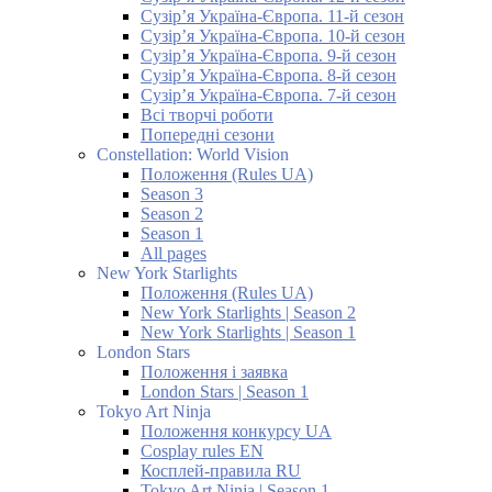
Сузір’я Україна-Європа. 11-й сезон
Сузір’я Україна-Європа. 10-й сезон
Сузір’я Україна-Європа. 9-й сезон
Сузір’я Україна-Європа. 8-й сезон
Сузір’я Україна-Європа. 7-й сезон
Всі творчі роботи
Попередні сезони
Constellation: World Vision
Положення (Rules UA)
Season 3
Season 2
Season 1
All pages
New York Starlights
Положення (Rules UA)
New York Starlights | Season 2
New York Starlights | Season 1
London Stars
Положення і заявка
London Stars | Season 1
Tokyo Art Ninja
Положення конкурсу UA
Cosplay rules EN
Косплей-правила RU
Tokyo Art Ninja | Season 1