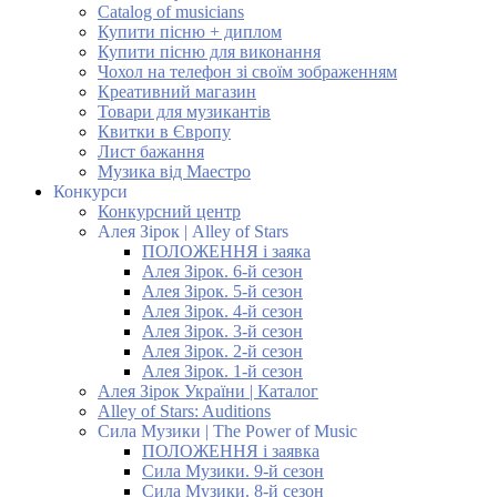
Catalog of musicians
Купити пісню + диплом
Купити пісню для виконання
Чохол на телефон зі своїм зображенням
Креативний магазин
Товари для музикантів
Квитки в Європу
Лист бажання
Музика від Маестро
Конкурси
Конкурсний центр
Алея Зірок | Alley of Stars
ПОЛОЖЕННЯ і заяка
Алея Зірок. 6-й сезон
Алея Зірок. 5-й сезон
Алея Зірок. 4-й сезон
Алея Зірок. 3-й сезон
Алея Зірок. 2-й сезон
Алея Зірок. 1-й сезон
Алея Зірок України | Каталог
Alley of Stars: Auditions
Сила Музики | The Power of Music
ПОЛОЖЕННЯ і заявка
Сила Музики. 9-й сезон
Сила Музики. 8-й сезон