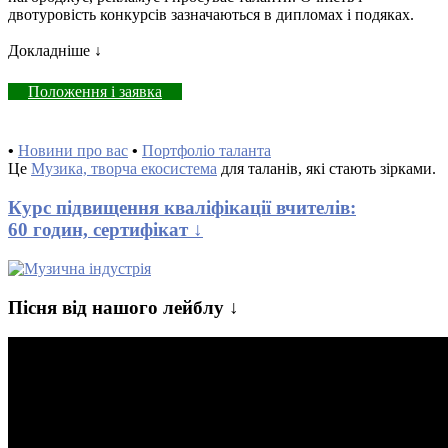
двотуровість конкурсів зазначаються в дипломах і подяках.
Докладніше ↓
Положення і заявка
•
Новини про вас
•
Портфоліо таланта
Це
Музика, творча екосистема
для таланів, які стають зірками.
Курс підвищення кваліфікації вчителів:
60 годин, сертифікат ↓
Пісня від нашого лейблу ↓