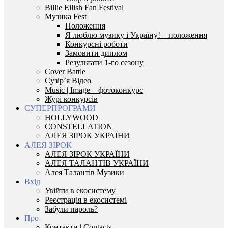
Billie Eilish Fan Festival
Музика Fest
Положення
Я люблю музику і Україну! – положення
Конкурсні роботи
Замовити диплом
Результати 1-го сезону
Cover Battle
Сузір’я Відео
Music | Image – фотоконкурс
Журі конкурсів
СУПЕРПРОГРАМИ
HOLLYWOOD
CONSTELLATION
АЛЕЯ ЗІРОК УКРАЇНИ
АЛЕЯ ЗІРОК
АЛЕЯ ЗІРОК УКРАЇНИ
АЛЕЯ ТАЛАНТІВ УКРАЇНИ
Алея Талантів Музики
Вхід
Увійти в екосистему
Реєстрація в екосистемі
Забули пароль?
Про
Контакти | Contacts