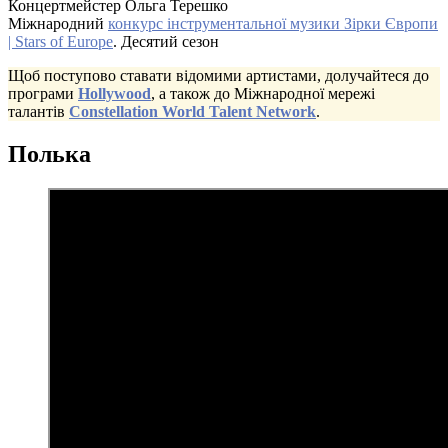
Концертмейстер Ольга Терешко
Міжнародний
конкурс інструментальної музики Зірки Європи
| Stars of Europe
. Десятий сезон
Щоб поступово ставати відомими артистами, долучайтеся до
програми
Hollywood
, а також до Міжнародної мережі
талантів
Constellation World Talent Network
.
Полька