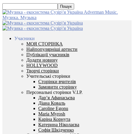
Adverman Music.
Музика. Музыка
Учасники
МОЯ СТОРІНКА
Найпопулярніші артисти
Публікації учасників
Додати новину
HOLLYWOOD
Творчі сторінки
Учительські сторінки
Сторінки вчителів
Замовити сторінку
Персональні сторінки V.I.P.
Дар’я Афанасьєва
Діана Коваль
Caroline Egonu
Maria Myrosh
Каріна Корнута
Катерина Ніколаєва
Софія Шкідченко