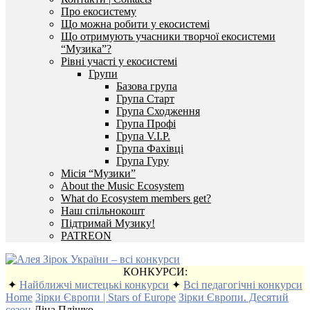
Про екосистему
Що можна робити у екосистемі
Що отримують учасники творчої екосистеми
“Музика”?
Рівні участі у екосистемі
Групи
Базова група
Група Старт
Група Сходження
Група Профі
Група V.I.P.
Група Фахівці
Група Гуру
Місія “Музики”
About the Music Ecosystem
What do Ecosystem members get?
Наш спільнокошт
Підтримай Музику!
PATREON
КОНКУРСИ:
✦
Найближчі мистецькі конкурси
✦
Всі педагогічні конкурси
Home
Зірки Європи | Stars of Europe
Зірки Європи. Десятий
сезон
Діна Плішко