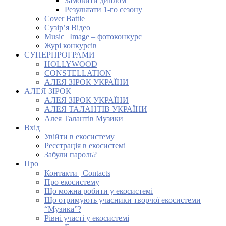
Замовити диплом
Результати 1-го сезону
Cover Battle
Сузір’я Відео
Music | Image – фотоконкурс
Журі конкурсів
СУПЕРПРОГРАМИ
HOLLYWOOD
CONSTELLATION
АЛЕЯ ЗІРОК УКРАЇНИ
АЛЕЯ ЗІРОК
АЛЕЯ ЗІРОК УКРАЇНИ
АЛЕЯ ТАЛАНТІВ УКРАЇНИ
Алея Талантів Музики
Вхід
Увійти в екосистему
Реєстрація в екосистемі
Забули пароль?
Про
Контакти | Contacts
Про екосистему
Що можна робити у екосистемі
Що отримують учасники творчої екосистеми
“Музика”?
Рівні участі у екосистемі