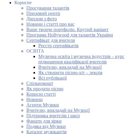
Корисне
Просування талантів
Призовий центр
Диплом з фото
Новини і статті про вас
Ваше творче портфоліо. Крутий варіант
Програма Hollywood для талантів України
Сертифікат для вчителя
Реєстр сертифікатів
ОСВІТА
Музична освіта і музична індустрія – курс
підвищення кваліфікації вчителів
Вчителю, викладай на Музиці!
Як створити пісню-хіт – лекція
Всі публікації
Спільнокошт
Як продати пісню
Корисні статті
Новини
Агенти Музики
Вчителю, викладай на Музиці!
Підтримка вчителів і шкіл
Фанати для зірки
Подяка від Музики
Каталог музикантів