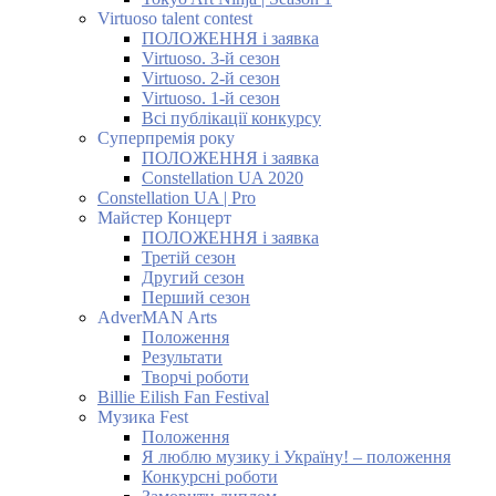
Virtuoso talent contest
ПОЛОЖЕННЯ і заявка
Virtuoso. 3-й сезон
Virtuoso. 2-й сезон
Virtuoso. 1-й сезон
Всі публікації конкурсу
Суперпремія року
ПОЛОЖЕННЯ і заявка
Constellation UA 2020
Constellation UA | Pro
Майстер Концерт
ПОЛОЖЕННЯ і заявка
Третій сезон
Другий сезон
Перший сезон
AdverMAN Arts
Положення
Результати
Творчі роботи
Billie Eilish Fan Festival
Музика Fest
Положення
Я люблю музику і Україну! – положення
Конкурсні роботи