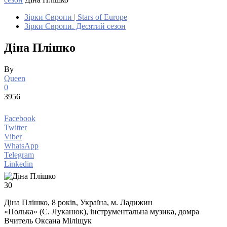
Зірки Європи | Stars of Europe
Зірки Європи. Десятий сезон
Діна Плішко
By
Queen
0
3956
Facebook
Twitter
Viber
WhatsApp
Telegram
Linkedin
30
Діна Плішко, 8 років, Україна, м. Ладижин
«Полька» (С. Луканюк), інструментальна музика, домра
Вчитель Оксана Міліщук