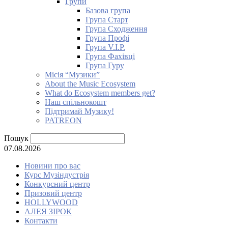
Групи
Базова група
Група Старт
Група Сходження
Група Профі
Група V.I.P.
Група Фахівці
Група Гуру
Місія “Музики”
About the Music Ecosystem
What do Ecosystem members get?
Наш спільнокошт
Підтримай Музику!
PATREON
Пошук
07.08.2026
Новини про вас
Курс Музіндустрія
Конкурсний центр
Призовий центр
HOLLYWOOD
АЛЕЯ ЗІРОК
Контакти