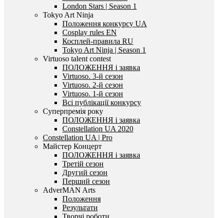
London Stars | Season 1
Tokyo Art Ninja
Положення конкурсу UA
Cosplay rules EN
Косплей-правила RU
Tokyo Art Ninja | Season 1
Virtuoso talent contest
ПОЛОЖЕННЯ і заявка
Virtuoso. 3-й сезон
Virtuoso. 2-й сезон
Virtuoso. 1-й сезон
Всі публікації конкурсу
Суперпремія року
ПОЛОЖЕННЯ і заявка
Constellation UA 2020
Constellation UA | Pro
Майстер Концерт
ПОЛОЖЕННЯ і заявка
Третій сезон
Другий сезон
Перший сезон
AdverMAN Arts
Положення
Результати
Творчі роботи