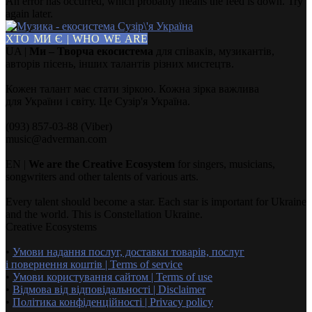
An error has occurred, which probably means the feed is down. Try
again later.
ХТО МИ Є | WHO WE ARE
UA |
Ми – Творча екосистема
для співаків, музикантів,
авторів пісень, інших талантів різних мистецтв.
Кожен талант має стати зіркою. Кожна зірка важлива
для України і світу. Це Сузір'я Україна.
(093) 857-03-88 (Viber)
music@adverman.com
EN |
We are the Creative Ecosystem
for singers, musicians,
songwriters and other talents of various arts.
Every talent should become a star. Each star is important for Ukraine
and the world. This is Constellation Ukraine.
Creative Ecosystems
•
Умови надання послуг, доставки товарів, послуг
і повернення коштів | Terms of service
•
Умови користування сайтом | Terms of use
•
Відмова від відповідальності | Disclaimer
•
Політика конфіденційності | Privacy policy