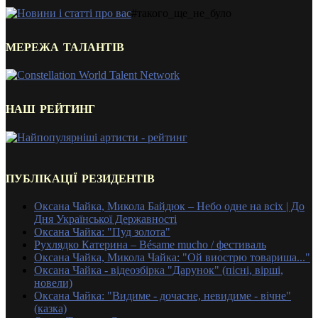
#такого_ще_не_було
МЕРЕЖА ТАЛАНТІВ
НАШ РЕЙТИНГ
ПУБЛІКАЦІЇ РЕЗИДЕНТІВ
Оксана Чайка, Микола Байдюк – Небо одне на всіх | До
Дня Української Державності
Оксана Чайка: "Пуд золота"
Рухлядко Катерина – Bésame mucho / фестиваль
Оксана Чайка, Микола Чайка: "Ой виострю товариша..."
Оксана Чайка - відеозбірка "Дарунок" (пісні, вірші,
новели)
Оксана Чайка: "Видиме - дочасне, невидиме - вічне"
(казка)