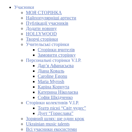
Учасники
МОЯ СТОРІНКА
Найпопулярніші артисти
Публікації учасників
Додати новину
HOLLYWOOD
Творчі сторінки
Учительські сторінки
Сторінки вчителів
Замовити сторінку
Персональні сторінки V.I.P.
Дар’я Афанасьєва
Діана Коваль
Caroline Egonu
Maria Myrosh
Каріна Корнута
Катерина Ніколаєва
Софія Шкідченко
Сторінки колективів V.I.P.
Театр пісні “Світ чудес”
Дует “Горислава”
Зоряний шлях: ще один крок
Ukrainian music talents
Всі учасники екосистеми