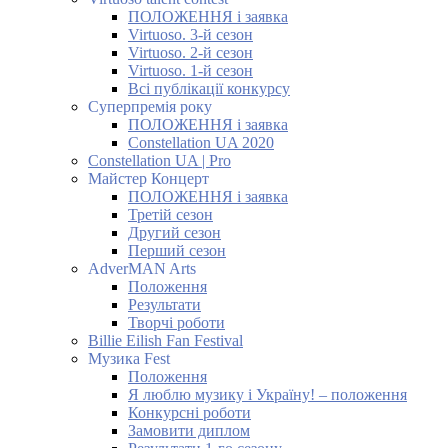
ПОЛОЖЕННЯ і заявка
Virtuoso. 3-й сезон
Virtuoso. 2-й сезон
Virtuoso. 1-й сезон
Всі публікації конкурсу
Суперпремія року
ПОЛОЖЕННЯ і заявка
Constellation UA 2020
Constellation UA | Pro
Майстер Концерт
ПОЛОЖЕННЯ і заявка
Третій сезон
Другий сезон
Перший сезон
AdverMAN Arts
Положення
Результати
Творчі роботи
Billie Eilish Fan Festival
Музика Fest
Положення
Я люблю музику і Україну! – положення
Конкурсні роботи
Замовити диплом