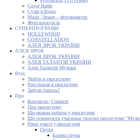
Результати 1-го сезону
Cover Battle
Сузір’я Відео
Music | Image – фотоконкурс
Журі конкурсів
СУПЕРПРОГРАМИ
HOLLYWOOD
CONSTELLATION
АЛЕЯ ЗІРОК УКРАЇНИ
АЛЕЯ ЗІРОК
АЛЕЯ ЗІРОК УКРАЇНИ
АЛЕЯ ТАЛАНТІВ УКРАЇНИ
Алея Талантів Музики
Вхід
Увійти в екосистему
Реєстрація в екосистемі
Забули пароль?
Про
Контакти | Contacts
Про екосистему
Що можна робити у екосистемі
Що отримують учасники творчої екосистеми “Музи
Рівні участі у екосистемі
Групи
Базова група