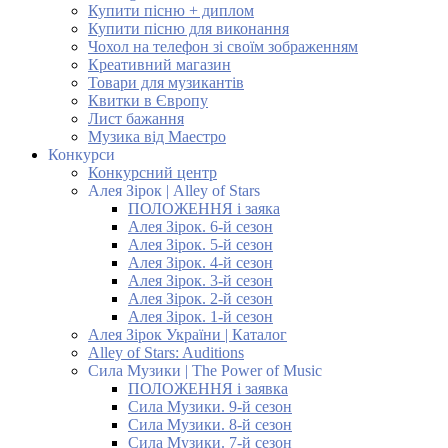
Купити пісню + диплом
Купити пісню для виконання
Чохол на телефон зі своїм зображенням
Креативний магазин
Товари для музикантів
Квитки в Європу
Лист бажання
Музика від Маестро
Конкурси
Конкурсний центр
Алея Зірок | Alley of Stars
ПОЛОЖЕННЯ і заяка
Алея Зірок. 6-й сезон
Алея Зірок. 5-й сезон
Алея Зірок. 4-й сезон
Алея Зірок. 3-й сезон
Алея Зірок. 2-й сезон
Алея Зірок. 1-й сезон
Алея Зірок України | Каталог
Alley of Stars: Auditions
Сила Музики | The Power of Music
ПОЛОЖЕННЯ і заявка
Сила Музики. 9-й сезон
Сила Музики. 8-й сезон
Сила Музики. 7-й сезон