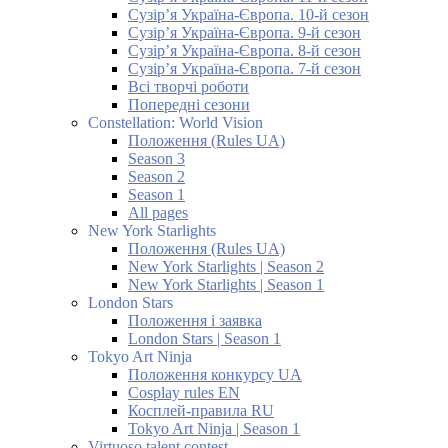
Сузір’я Україна-Європа. 10-й сезон
Сузір’я Україна-Європа. 9-й сезон
Сузір’я Україна-Європа. 8-й сезон
Сузір’я Україна-Європа. 7-й сезон
Всі творчі роботи
Попередні сезони
Constellation: World Vision
Положення (Rules UA)
Season 3
Season 2
Season 1
All pages
New York Starlights
Положення (Rules UA)
New York Starlights | Season 2
New York Starlights | Season 1
London Stars
Положення і заявка
London Stars | Season 1
Tokyo Art Ninja
Положення конкурсу UA
Cosplay rules EN
Косплей-правила RU
Tokyo Art Ninja | Season 1
Virtuoso talent contest