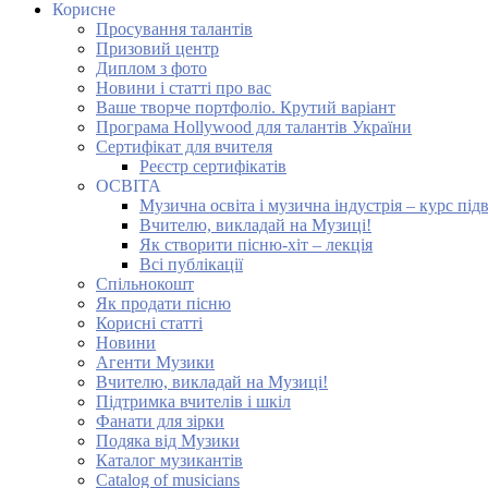
Корисне
Просування талантів
Призовий центр
Диплом з фото
Новини і статті про вас
Ваше творче портфоліо. Крутий варіант
Програма Hollywood для талантів України
Сертифікат для вчителя
Реєстр сертифікатів
ОСВІТА
Музична освіта і музична індустрія – курс під
Вчителю, викладай на Музиці!
Як створити пісню-хіт – лекція
Всі публікації
Спільнокошт
Як продати пісню
Корисні статті
Новини
Агенти Музики
Вчителю, викладай на Музиці!
Підтримка вчителів і шкіл
Фанати для зірки
Подяка від Музики
Каталог музикантів
Catalog of musicians