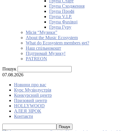
Група Старт
Група Сходження
Група Профі
Група V.I.P.
Група Фахівці
Група Гуру
Місія “Музики”
About the Music Ecosystem
What do Ecosystem members get?
Наш спільнокошт
Підтримай Музику!
PATREON
Пошук
07.08.2026
Новини про вас
Курс Музіндустрія
Конкурсний центр
Призовий центр
HOLLYWOOD
АЛЕЯ ЗІРОК
Контакти