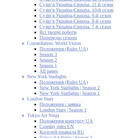
Сузір’я Україна-Європа. 11-й сезон
Сузір’я Україна-Європа. 10-й сезон
Сузір’я Україна-Європа. 9-й сезон
Сузір’я Україна-Європа. 8-й сезон
Сузір’я Україна-Європа. 7-й сезон
Всі творчі роботи
Попередні сезони
Constellation: World Vision
Положення (Rules UA)
Season 3
Season 2
Season 1
All pages
New York Starlights
Положення (Rules UA)
New York Starlights | Season 2
New York Starlights | Season 1
London Stars
Положення і заявка
London Stars | Season 1
Tokyo Art Ninja
Положення конкурсу UA
Cosplay rules EN
Косплей-правила RU
Tokyo Art Ninja | Season 1