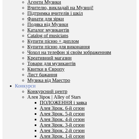
Агенти Музики
Вчителю, викладай на Музиці!
Підтримка вчителів і шкіл
Фанати для зірки
Подяка від Музики
Каталог музикантів
Catalog of musicians
Купити пісню + диплом
Купити пісню для виконання
Чохол на телефон зі своїм зображенням
Креативний магазин
Товари для музикантів
Квитки в Європу
Лист бажання
Музика від Маестро
Конкурси
Конкурсний центр
Алея Зірок | Alley of Stars
ПОЛОЖЕННЯ і заяка
Алея Зірок. 6-й сезон
Алея Зірок. 5-й сезон
Алея Зірок. 4-й сезон
Алея Зірок. 3-й сезон
Алея Зірок. 2-й сезон
Алея Зірок. 1-й сезон