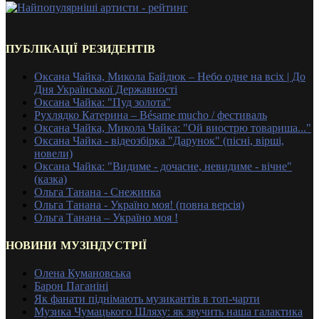
ПУБЛІКАЦІЇ РЕЗИДЕНТІВ
Оксана Чайка, Микола Байдюк – Небо одне на всіх | До
Дня Української Державності
Оксана Чайка: "Пуд золота"
Рухлядко Катерина – Bésame mucho / фестиваль
Оксана Чайка, Микола Чайка: "Ой виострю товариша..."
Оксана Чайка - відеозбірка "Дарунок" (пісні, вірші,
новели)
Оксана Чайка: "Видиме - дочасне, невидиме - вічне"
(казка)
Ольга Танана - Снежинка
Ольга Танана - Україно моя! (повна версія)
Ольга Танана – Україно моя !
НОВИНИ МУЗІНДУСТРІЇ
Олена Кумановська
Барон Паганіні
Як фанати піднімають музикантів в топ-чарти
Музика Чумацького Шляху: як звучить наша галактика