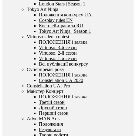
London Stars | Season 1
Tokyo Art Ninja
Положення конкурсу UA
Cosplay rules EN
Косплей-правила RU
Tokyo Art Ninja | Season 1
Virtuoso talent contest
ПОЛОЖЕННЯ і заявка
Virtuoso. 3-й сезон
Virtuoso. 2-й сезон
Virtuoso. 1-й сезон
Всі публікації конкурсу
Суперпремія року
ПОЛОЖЕННЯ і заявка
Constellation UA 2020
Constellation UA | Pro
Майстер Концерт
ПОЛОЖЕННЯ і заявка
Третій сезон
Другий сезон
Перший сезон
AdverMAN Arts
Положення
Результати
Творчі роботи