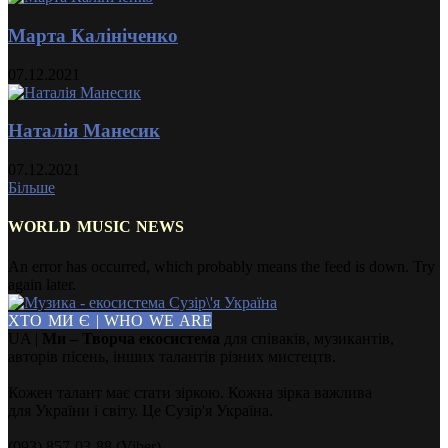
Марта Калініченко
07.12.2021
Наталія Манесик
07.12.2021
Більше
WORLD MUSIC NEWS
An error has occurred, which probably means the feed is down. Try
again later.
ХТО МИ Є | WHO WE ARE
UA |
Ми – Творча екосистема
для співаків, музикантів,
авторів пісень, інших талантів різних мистецтв.
Кожен талант має стати зіркою. Кожна зірка важлива
для України і світу. Це Сузір'я Україна.
(093) 857-03-88 (Viber)