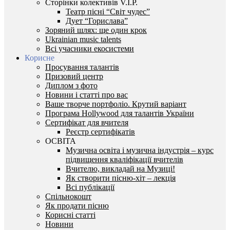
Сторінки колективів V.I.P.
Театр пісні “Світ чудес”
Дует “Горислава”
Зоряний шлях: ще один крок
Ukrainian music talents
Всі учасники екосистеми
Корисне
Просування талантів
Призовий центр
Диплом з фото
Новини і статті про вас
Ваше творче портфоліо. Крутий варіант
Програма Hollywood для талантів України
Сертифікат для вчителя
Реєстр сертифікатів
ОСВІТА
Музична освіта і музична індустрія – курс
підвищення кваліфікації вчителів
Вчителю, викладай на Музиці!
Як створити пісню-хіт – лекція
Всі публікації
Спільнокошт
Як продати пісню
Корисні статті
Новини