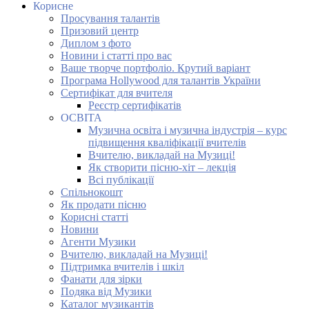
Корисне
Просування талантів
Призовий центр
Диплом з фото
Новини і статті про вас
Ваше творче портфоліо. Крутий варіант
Програма Hollywood для талантів України
Сертифікат для вчителя
Реєстр сертифікатів
ОСВІТА
Музична освіта і музична індустрія – курс
підвищення кваліфікації вчителів
Вчителю, викладай на Музиці!
Як створити пісню-хіт – лекція
Всі публікації
Спільнокошт
Як продати пісню
Корисні статті
Новини
Агенти Музики
Вчителю, викладай на Музиці!
Підтримка вчителів і шкіл
Фанати для зірки
Подяка від Музики
Каталог музикантів