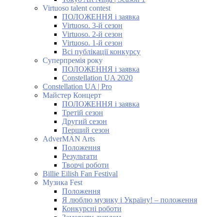
Virtuoso talent contest
ПОЛОЖЕННЯ і заявка
Virtuoso. 3-й сезон
Virtuoso. 2-й сезон
Virtuoso. 1-й сезон
Всі публікації конкурсу
Суперпремія року
ПОЛОЖЕННЯ і заявка
Constellation UA 2020
Constellation UA | Pro
Майстер Концерт
ПОЛОЖЕННЯ і заявка
Третій сезон
Другий сезон
Перший сезон
AdverMAN Arts
Положення
Результати
Творчі роботи
Billie Eilish Fan Festival
Музика Fest
Положення
Я люблю музику і Україну! – положення
Конкурсні роботи