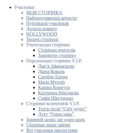
Учасники
МОЯ СТОРІНКА
Найпопулярніші артисти
Публікації учасників
Додати новину
HOLLYWOOD
Творчі сторінки
Учительські сторінки
Сторінки вчителів
Замовити сторінку
Персональні сторінки V.I.P.
Дар’я Афанасьєва
Діана Коваль
Caroline Egonu
Maria Myrosh
Каріна Корнута
Катерина Ніколаєва
Софія Шкідченко
Сторінки колективів V.I.P.
Театр пісні “Світ чудес”
Дует “Горислава”
Зоряний шлях: ще один крок
Ukrainian music talents
Всі учасники екосистеми