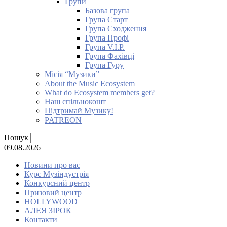
Групи
Базова група
Група Старт
Група Сходження
Група Профі
Група V.I.P.
Група Фахівці
Група Гуру
Місія “Музики”
About the Music Ecosystem
What do Ecosystem members get?
Наш спільнокошт
Підтримай Музику!
PATREON
Пошук
09.08.2026
Новини про вас
Курс Музіндустрія
Конкурсний центр
Призовий центр
HOLLYWOOD
АЛЕЯ ЗІРОК
Контакти