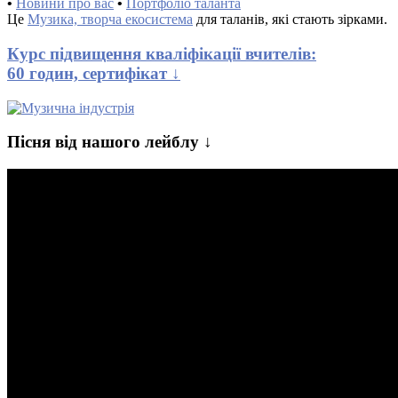
•
Новини про вас
•
Портфоліо таланта
Це
Музика, творча екосистема
для таланів, які стають зірками.
Курс підвищення кваліфікації вчителів:
60 годин, сертифікат ↓
Пісня від нашого лейблу ↓