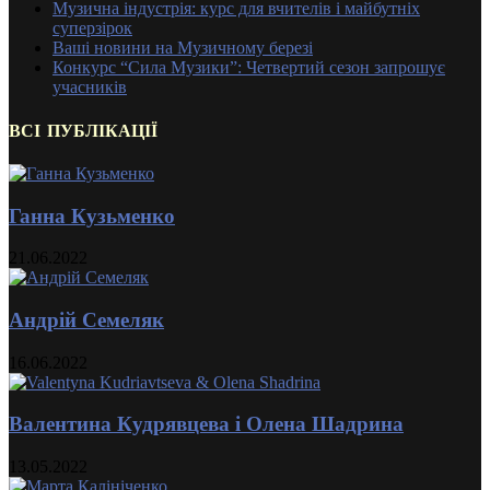
Музична індустрія: курс для вчителів і майбутніх
суперзірок
Ваші новини на Музичному березі
Конкурс “Сила Музики”: Четвертий сезон запрошує
учасників
ВСІ ПУБЛІКАЦІЇ
Ганна Кузьменко
21.06.2022
Андрій Семеляк
16.06.2022
Валентина Кудрявцева і Олена Шадрина
13.05.2022