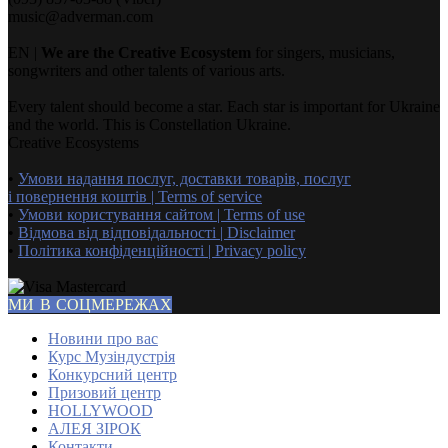
music@adverman.com
EN |
We are the Creative Ecosystem
for singers, musicians,
songwriters and other talents of various arts.
Every talent should become a star. Each star is important for Ukraine
and the world. This is Constellation Ukraine.
Creative Ecosystems
•
Умови надання послуг, доставки товарів, послуг
і повернення коштів | Terms of service
•
Умови користування сайтом | Terms of use
•
Відмова від відповідальності | Disclaimer
•
Політика конфіденційності | Privacy policy
МИ В СОЦМЕРЕЖАХ
Новини про вас
Курс Музіндустрія
Конкурсний центр
Призовий центр
HOLLYWOOD
АЛЕЯ ЗІРОК
Контакти