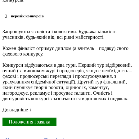
перелік конкурсів
Запрошуються солісти і колективи. Будь-яка кількість
учасників, будь-який вік, всі рівні майстерності.
Кожен фіналіст отримує диплом (а вчитель – подяку) свого
фахового конкурсу.
Конкурси відбуваються в два тури. Перший тур відбірковий,
очний (за викликом журі і продюсерів, якщо є необхідність –
фахові і продюсерські перегляди і прослуховування, з
урахуванням епідемічної ситуації). Другий тур фінальний,
який публікує творчі роботи, оцінює їх, коментує,
нагороджує, рекламує і просуває таланти. Очність і
двотуровість конкурсів зазначаються в дипломах і подяках.
Докладніше ↓
Положення і заявка