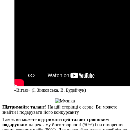
«Вітаю» (І. Зінковська, В. Будейчук)
Підтримайте талант!
На цій сторінці є серце. Ви можете
знайти і подарувати його конкурсанту.
Також ви можете
підтримати цей талант грошовим
подарунком
на рекламу його творчості (50%) і на створення
нових творчих робіт (50%). Для цього, будь ласка, перейдіть за