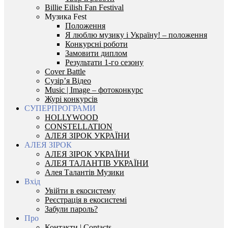
Billie Eilish Fan Festival
Музика Fest
Положення
Я люблю музику і Україну! – положення
Конкурсні роботи
Замовити диплом
Результати 1-го сезону
Cover Battle
Сузір’я Відео
Music | Image – фотоконкурс
Журі конкурсів
СУПЕРПРОГРАМИ
HOLLYWOOD
CONSTELLATION
АЛЕЯ ЗІРОК УКРАЇНИ
АЛЕЯ ЗІРОК
АЛЕЯ ЗІРОК УКРАЇНИ
АЛЕЯ ТАЛАНТІВ УКРАЇНИ
Алея Талантів Музики
Вхід
Увійти в екосистему
Реєстрація в екосистемі
Забули пароль?
Про
Контакти | Contacts