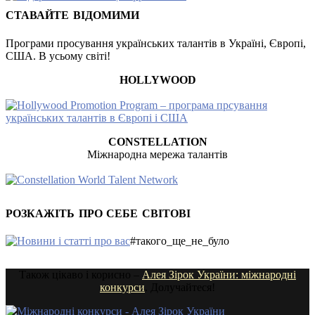
СТАВАЙТЕ ВІДОМИМИ
Програми просування українських талантів в Україні, Європі,
США. В усьому світі!
HOLLYWOOD
CONSTELLATION
Міжнародна мережа талантів
РОЗКАЖІТЬ ПРО СЕБЕ СВІТОВІ
#такого_ще_не_було
Також цікаво і корисно –
Алея Зірок України: міжнародні
конкурси
. Долучайтеся!