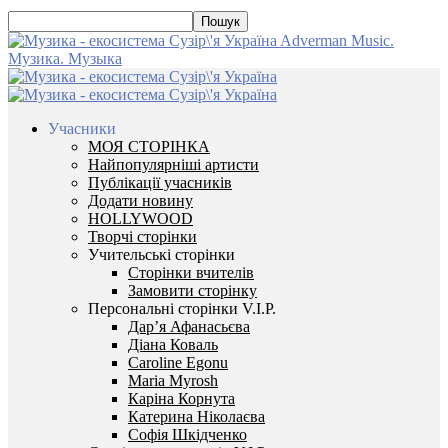
Adverman Music.
Музика. Музыка
Учасники
МОЯ СТОРІНКА
Найпопулярніші артисти
Публікації учасників
Додати новину
HOLLYWOOD
Творчі сторінки
Учительські сторінки
Сторінки вчителів
Замовити сторінку
Персональні сторінки V.I.P.
Дар’я Афанасьєва
Діана Коваль
Caroline Egonu
Maria Myrosh
Каріна Корнута
Катерина Ніколаєва
Софія Шкідченко