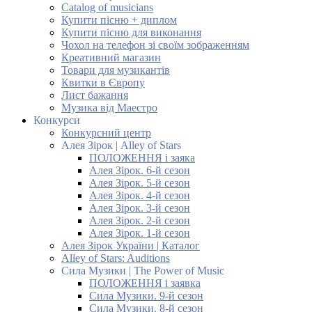
Catalog of musicians
Купити пісню + диплом
Купити пісню для виконання
Чохол на телефон зі своїм зображенням
Креативний магазин
Товари для музикантів
Квитки в Європу
Лист бажання
Музика від Маестро
Конкурси
Конкурсний центр
Алея Зірок | Alley of Stars
ПОЛОЖЕННЯ і заяка
Алея Зірок. 6-й сезон
Алея Зірок. 5-й сезон
Алея Зірок. 4-й сезон
Алея Зірок. 3-й сезон
Алея Зірок. 2-й сезон
Алея Зірок. 1-й сезон
Алея Зірок України | Каталог
Alley of Stars: Auditions
Сила Музики | The Power of Music
ПОЛОЖЕННЯ і заявка
Сила Музики. 9-й сезон
Сила Музики. 8-й сезон