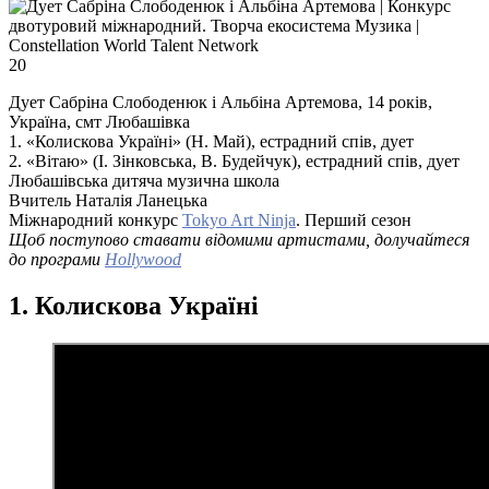
20
Дует Сабріна Слободенюк і Альбіна Артемова, 14 років,
Україна, смт Любашівка
1. «Колискова Україні» (Н. Май), естрадний спів, дует
2. «Вітаю» (І. Зінковська, В. Будейчук), естрадний спів, дует
Любашівська дитяча музична школа
Вчитель Наталія Ланецька
Міжнародний конкурс
Tokyo Art Ninja
. Перший сезон
Щоб поступово ставати відомими артистами, долучайтеся
до програми
Hollywood
1. Колискова Україні