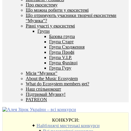
Про екосистему
Що можна робити у екосистемі
Що отримують учасники творчої екосистеми
“Музика”?
Рівні участі у екосистемі
Групи
Базова група
Група Старт
Група Сходження
Група Профі
Група V.I.P.
Група Фахівці
Група Гуру
Місія “Музики”
About the Music Ecosystem
What do Ecosystem members get?
Наш спільнокошт
Підтримай Музику!
PATREON
КОНКУРСИ:
✦
Найближчі мистецькі конкурси