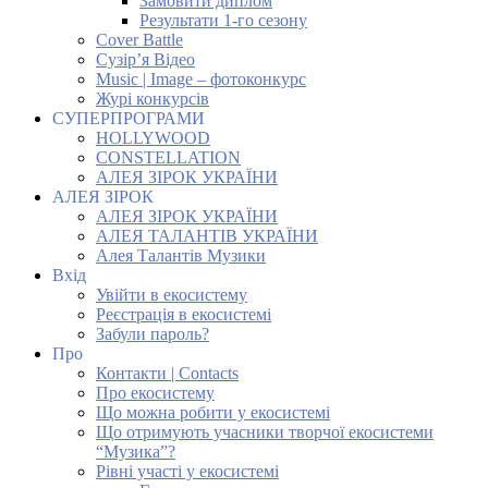
Замовити диплом
Результати 1-го сезону
Cover Battle
Сузір’я Відео
Music | Image – фотоконкурс
Журі конкурсів
СУПЕРПРОГРАМИ
HOLLYWOOD
CONSTELLATION
АЛЕЯ ЗІРОК УКРАЇНИ
АЛЕЯ ЗІРОК
АЛЕЯ ЗІРОК УКРАЇНИ
АЛЕЯ ТАЛАНТІВ УКРАЇНИ
Алея Талантів Музики
Вхід
Увійти в екосистему
Реєстрація в екосистемі
Забули пароль?
Про
Контакти | Contacts
Про екосистему
Що можна робити у екосистемі
Що отримують учасники творчої екосистеми
“Музика”?
Рівні участі у екосистемі