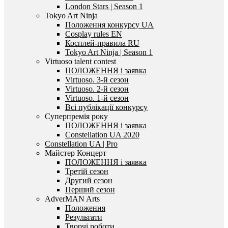
London Stars | Season 1
Tokyo Art Ninja
Положення конкурсу UA
Cosplay rules EN
Косплей-правила RU
Tokyo Art Ninja | Season 1
Virtuoso talent contest
ПОЛОЖЕННЯ і заявка
Virtuoso. 3-й сезон
Virtuoso. 2-й сезон
Virtuoso. 1-й сезон
Всі публікації конкурсу
Суперпремія року
ПОЛОЖЕННЯ і заявка
Constellation UA 2020
Constellation UA | Pro
Майстер Концерт
ПОЛОЖЕННЯ і заявка
Третій сезон
Другий сезон
Перший сезон
AdverMAN Arts
Положення
Результати
Творчі роботи