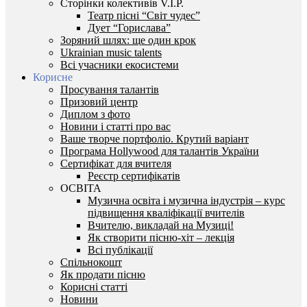
Сторінки колективів V.I.P.
Театр пісні “Світ чудес”
Дует “Горислава”
Зоряний шлях: ще один крок
Ukrainian music talents
Всі учасники екосистеми
Корисне
Просування талантів
Призовий центр
Диплом з фото
Новини і статті про вас
Ваше творче портфоліо. Крутий варіант
Програма Hollywood для талантів України
Сертифікат для вчителя
Реєстр сертифікатів
ОСВІТА
Музична освіта і музична індустрія – курс
підвищення кваліфікації вчителів
Вчителю, викладай на Музиці!
Як створити пісню-хіт – лекція
Всі публікації
Спільнокошт
Як продати пісню
Корисні статті
Новини