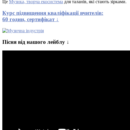
Це
Музика, творча екосистема
для таланів, які стають зірками.
Курс підвищення кваліфікації вчителів:
60 годин, сертифікат ↓
Пісня від нашого лейблу ↓