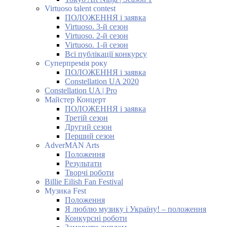
Virtuoso talent contest
ПОЛОЖЕННЯ і заявка
Virtuoso. 3-й сезон
Virtuoso. 2-й сезон
Virtuoso. 1-й сезон
Всі публікації конкурсу
Суперпремія року
ПОЛОЖЕННЯ і заявка
Constellation UA 2020
Constellation UA | Pro
Майстер Концерт
ПОЛОЖЕННЯ і заявка
Третій сезон
Другий сезон
Перший сезон
AdverMAN Arts
Положення
Результати
Творчі роботи
Billie Eilish Fan Festival
Музика Fest
Положення
Я люблю музику і Україну! – положення
Конкурсні роботи