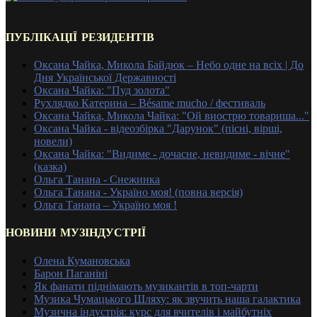
ПУБЛІКАЦІЇ РЕЗИДЕНТІВ
Оксана Чайка, Микола Байдюк – Небо одне на всіх | До
Дня Української Державності
Оксана Чайка: "Пуд золота"
Рухлядко Катерина – Bésame mucho / фестиваль
Оксана Чайка, Микола Чайка: "Ой виострю товариша..."
Оксана Чайка - відеозбірка "Дарунок" (пісні, вірші,
новели)
Оксана Чайка: "Видиме - дочасне, невидиме - вічне"
(казка)
Ольга Танана - Снежинка
Ольга Танана - Україно моя! (повна версія)
Ольга Танана – Україно моя !
НОВИНИ МУЗІНДУСТРІЇ
Олена Кумановська
Барон Паганіні
Як фанати піднімають музикантів в топ-чарти
Музика Чумацького Шляху: як звучить наша галактика
Музична індустрія: курс для вчителів і майбутніх