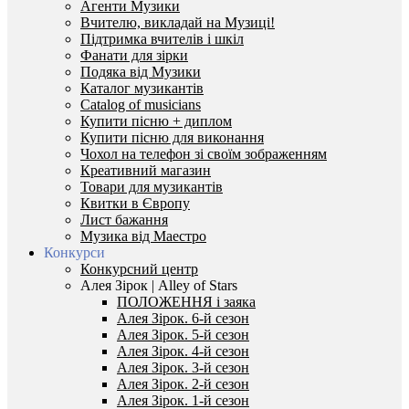
Агенти Музики
Вчителю, викладай на Музиці!
Підтримка вчителів і шкіл
Фанати для зірки
Подяка від Музики
Каталог музикантів
Catalog of musicians
Купити пісню + диплом
Купити пісню для виконання
Чохол на телефон зі своїм зображенням
Креативний магазин
Товари для музикантів
Квитки в Європу
Лист бажання
Музика від Маестро
Конкурси
Конкурсний центр
Алея Зірок | Alley of Stars
ПОЛОЖЕННЯ і заяка
Алея Зірок. 6-й сезон
Алея Зірок. 5-й сезон
Алея Зірок. 4-й сезон
Алея Зірок. 3-й сезон
Алея Зірок. 2-й сезон
Алея Зірок. 1-й сезон