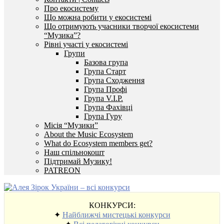
Про екосистему
Що можна робити у екосистемі
Що отримують учасники творчої екосистеми
“Музика”?
Рівні участі у екосистемі
Групи
Базова група
Група Старт
Група Сходження
Група Профі
Група V.I.P.
Група Фахівці
Група Гуру
Місія “Музики”
About the Music Ecosystem
What do Ecosystem members get?
Наш спільнокошт
Підтримай Музику!
PATREON
КОНКУРСИ:
✦
Найближчі мистецькі конкурси