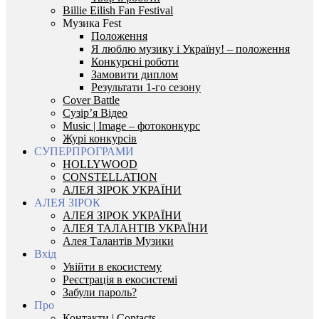
Billie Eilish Fan Festival
Музика Fest
Положення
Я люблю музику і Україну! – положення
Конкурсні роботи
Замовити диплом
Результати 1-го сезону
Cover Battle
Сузір’я Відео
Music | Image – фотоконкурс
Журі конкурсів
СУПЕРПРОГРАМИ
HOLLYWOOD
CONSTELLATION
АЛЕЯ ЗІРОК УКРАЇНИ
АЛЕЯ ЗІРОК
АЛЕЯ ЗІРОК УКРАЇНИ
АЛЕЯ ТАЛАНТІВ УКРАЇНИ
Алея Талантів Музики
Вхід
Увійти в екосистему
Реєстрація в екосистемі
Забули пароль?
Про
Контакти | Contacts