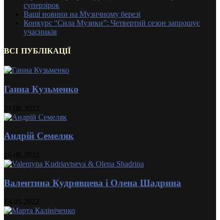
суперзірок
Ваші новини на Музичному березі
Конкурс “Сила Музики”: Четвертий сезон запрошує
учасників
ВСІ ПУБЛІКАЦІЇ
Ганна Кузьменко
21.06.2022
Андрій Семеляк
16.06.2022
Валентина Кудрявцева і Олена Шадрина
13.05.2022