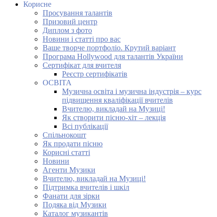
Корисне
Просування талантів
Призовий центр
Диплом з фото
Новини і статті про вас
Ваше творче портфоліо. Крутий варіант
Програма Hollywood для талантів України
Сертифікат для вчителя
Реєстр сертифікатів
ОСВІТА
Музична освіта і музична індустрія – курс
підвищення кваліфікації вчителів
Вчителю, викладай на Музиці!
Як створити пісню-хіт – лекція
Всі публікації
Спільнокошт
Як продати пісню
Корисні статті
Новини
Агенти Музики
Вчителю, викладай на Музиці!
Підтримка вчителів і шкіл
Фанати для зірки
Подяка від Музики
Каталог музикантів