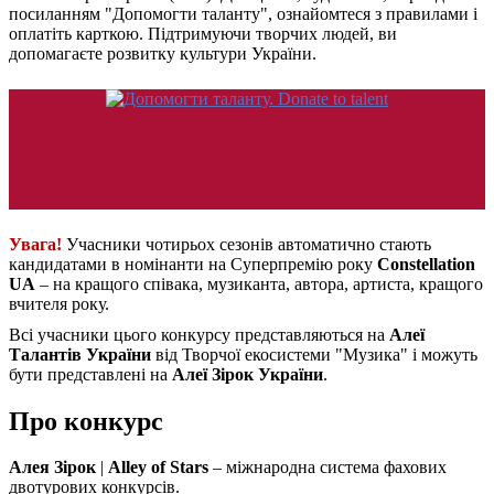
посиланням "Допомогти таланту", ознайомтеся з правилами і
оплатіть карткою. Підтримуючи творчих людей, ви
допомагаєте розвитку культури України.
Увага!
Учасники чотирьох сезонів автоматично стають
кандидатами в номінанти на Суперпремію року
Constellation
UA
– на кращого співака, музиканта, автора, артиста, кращого
вчителя року.
Всі учасники цього конкурсу представляються на
Алеї
Талантів України
від Творчої екосистеми "Музика" і можуть
бути представлені на
Алеї Зірок України
.
Про конкурс
Алея Зірок
|
Alley of Stars
– міжнародна система фахових
двотурових конкурсів.