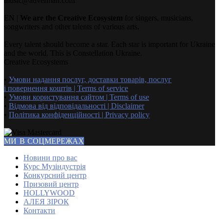
music@adverman.com
EN |
We are the Creative Ecosystem
for singers, musicians,
songwriters and other talents of various arts.
Every talent should become a star. Each star is important for Ukraine
and the world. This is Constellation Ukraine.
Creative Ecosystems
•
Умови надання послуг, доставки товарів, послуг
і повернення коштів | Terms of service
•
Умови користування сайтом | Terms of use
•
Відмова від відповідальності | Disclaimer
•
Політика конфіденційності | Privacy policy
МИ В СОЦМЕРЕЖАХ
Новини про вас
Курс Музіндустрія
Конкурсний центр
Призовий центр
HOLLYWOOD
АЛЕЯ ЗІРОК
Контакти