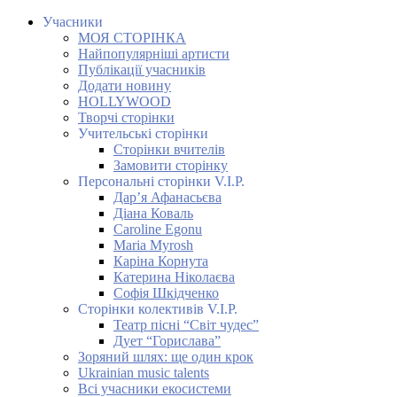
Учасники
МОЯ СТОРІНКА
Найпопулярніші артисти
Публікації учасників
Додати новину
HOLLYWOOD
Творчі сторінки
Учительські сторінки
Сторінки вчителів
Замовити сторінку
Персональні сторінки V.I.P.
Дар’я Афанасьєва
Діана Коваль
Caroline Egonu
Maria Myrosh
Каріна Корнута
Катерина Ніколаєва
Софія Шкідченко
Сторінки колективів V.I.P.
Театр пісні “Світ чудес”
Дует “Горислава”
Зоряний шлях: ще один крок
Ukrainian music talents
Всі учасники екосистеми