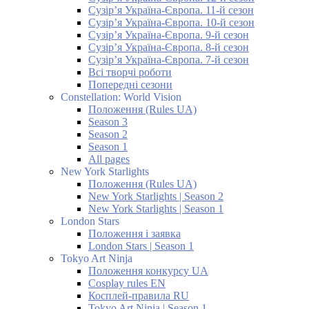
Сузір’я Україна-Європа. 11-й сезон
Сузір’я Україна-Європа. 10-й сезон
Сузір’я Україна-Європа. 9-й сезон
Сузір’я Україна-Європа. 8-й сезон
Сузір’я Україна-Європа. 7-й сезон
Всі творчі роботи
Попередні сезони
Constellation: World Vision
Положення (Rules UA)
Season 3
Season 2
Season 1
All pages
New York Starlights
Положення (Rules UA)
New York Starlights | Season 2
New York Starlights | Season 1
London Stars
Положення і заявка
London Stars | Season 1
Tokyo Art Ninja
Положення конкурсу UA
Cosplay rules EN
Косплей-правила RU
Tokyo Art Ninja | Season 1