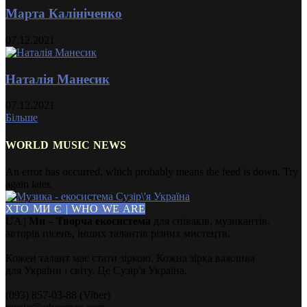
Марта Калініченко
07.12.2021
Наталія Манесик
07.12.2021
Більше
WORLD MUSIC NEWS
An error has occurred, which probably means the feed is down. Try
again later.
ХТО МИ Є | WHO WE ARE
UA |
Ми – Творча екосистема
для співаків, музикантів,
авторів пісень, інших талантів різних мистецтв.
Кожен талант має стати зіркою. Кожна зірка важлива
для України і світу. Це Сузір'я Україна.
(093) 857-03-88 (Viber)