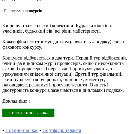
перелік конкурсів
Запрошуються солісти і колективи. Будь-яка кількість
учасників, будь-який вік, всі рівні майстерності.
Кожен фіналіст отримує диплом (а вчитель – подяку) свого
фахового конкурсу.
Конкурси відбуваються в два тури. Перший тур відбірковий,
очний (за викликом журі і продюсерів, якщо є необхідність –
фахові і продюсерські перегляди і прослуховування, з
урахуванням епідемічної ситуації). Другий тур фінальний,
який публікує творчі роботи, оцінює їх, коментує,
нагороджує, рекламує і просуває таланти. Очність і
двотуровість конкурсів зазначаються в дипломах і подяках.
Докладніше ↓
Положення і заявка
•
Новини про вас
•
Портфоліо таланта