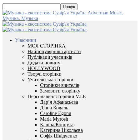
Adverman Music.
Музика. Музыка
Учасники
МОЯ СТОРІНКА
Найпопулярніші артисти
Публікації учасників
Додати новину
HOLLYWOOD
Творчі сторінки
Учительські сторінки
Сторінки вчителів
Замовити сторінку
Персональні сторінки V.I.P.
Дар’я Афанасьєва
Діана Коваль
Caroline Egonu
Maria Myrosh
Каріна Корнута
Катерина Ніколаєва
Софія Шкідченко