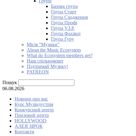
Групи
Базова група
Група Старт
Група Сходження
Група Профі
Група V.I.P.
Група Фахівці
Група Гуру
Місія “Музики”
About the Music Ecosystem
What do Ecosystem members get?
Наш спільнокошт
Підтримай Музику!
PATREON
Пошук
06.08.2026
Новини про вас
Курс Музіндустрія
Конкурсний центр
Призовий центр
HOLLYWOOD
АЛЕЯ ЗІРОК
Контакти