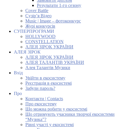
Замовити диплом
Результати 1-го сезону
Cover Battle
Сузір’я Відео
Music | Image – фотоконкурс
Журі конкурсів
СУПЕРПРОГРАМИ
HOLLYWOOD
CONSTELLATION
АЛЕЯ ЗІРОК УКРАЇНИ
АЛЕЯ ЗІРОК
АЛЕЯ ЗІРОК УКРАЇНИ
АЛЕЯ ТАЛАНТІВ УКРАЇНИ
Алея Талантів Музики
Вхід
Увійти в екосистему
Реєстрація в екосистемі
Забули пароль?
Про
Контакти | Contacts
Про екосистему
Що можна робити у екосистемі
Що отримують учасники творчої екосистеми
“Музика”?
Рівні участі у екосистемі