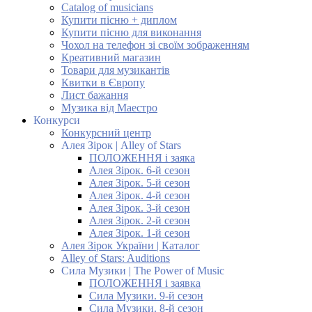
Catalog of musicians
Купити пісню + диплом
Купити пісню для виконання
Чохол на телефон зі своїм зображенням
Креативний магазин
Товари для музикантів
Квитки в Європу
Лист бажання
Музика від Маестро
Конкурси
Конкурсний центр
Алея Зірок | Alley of Stars
ПОЛОЖЕННЯ і заяка
Алея Зірок. 6-й сезон
Алея Зірок. 5-й сезон
Алея Зірок. 4-й сезон
Алея Зірок. 3-й сезон
Алея Зірок. 2-й сезон
Алея Зірок. 1-й сезон
Алея Зірок України | Каталог
Alley of Stars: Auditions
Сила Музики | The Power of Music
ПОЛОЖЕННЯ і заявка
Сила Музики. 9-й сезон
Сила Музики. 8-й сезон