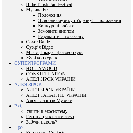
Billie Eilish Fan Festival
Музика Fest
Положення
Я люблю музику і Україну! – положення
Конкурсні роботи
Замовити диплом
Результати 1-го сезону
Cover Battle
Сузір’я Відео
Music | Image – фотоконкурс
Журі конкурсів
СУПЕРПРОГРАМИ
HOLLYWOOD
CONSTELLATION
АЛЕЯ ЗІРОК УКРАЇНИ
АЛЕЯ ЗІРОК
АЛЕЯ ЗІРОК УКРАЇНИ
АЛЕЯ ТАЛАНТІВ УКРАЇНИ
Алея Талантів Музики
Вхід
Увійти в екосистему
Реєстрація в екосистемі
Забули пароль?
Про
Контакти | Contacts