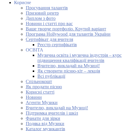
Корисне
Просування талантів
Призовий центр
Диплом з фото
Новини і статті про вас
Ваше творче портфоліо. Крутий варіант
Програма Hollywood для талантів України
Сертифікат для вчителя
Реєстр сертифікатів
ОСВІТА
Музична освіта і музична індустрія – курс
підвищення кваліфікації вчителів
Вчителю, викладай на Музиці!
Як створити пісню-хіт – лекція
Всі публікації
Спільнокошт
Як продати пісню
Корисні статті
Новини
Агенти Музики
Вчителю, викладай на Музиці!
Підтримка вчителів і шкіл
Фанати для зірки
Подяка від Музики
Каталог музикантів