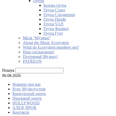
Групи
Базова група
Група Старт
Група Сходження
Група Профі
Група V.I.P.
Група Фахівці
Група Гуру
Місія “Музики”
About the Music Ecosystem
What do Ecosystem members get?
Наш спільнокошт
Підтримай Музику!
PATREON
Пошук
06.08.2026
Новини про вас
Курс Музіндустрія
Конкурсний центр
Призовий центр
HOLLYWOOD
АЛЕЯ ЗІРОК
Контакти