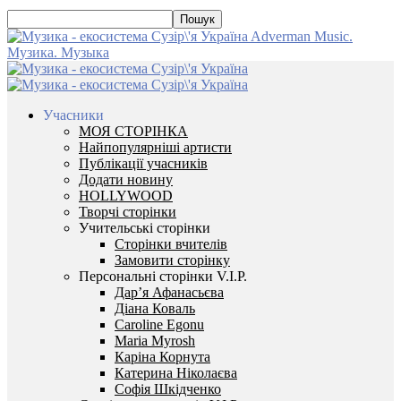
Adverman Music.
Музика. Музыка
Учасники
МОЯ СТОРІНКА
Найпопулярніші артисти
Публікації учасників
Додати новину
HOLLYWOOD
Творчі сторінки
Учительські сторінки
Сторінки вчителів
Замовити сторінку
Персональні сторінки V.I.P.
Дар’я Афанасьєва
Діана Коваль
Caroline Egonu
Maria Myrosh
Каріна Корнута
Катерина Ніколаєва
Софія Шкідченко