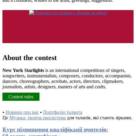
add a comment, wishes to the artist, greetings, suggestion.
About the contest
New York Starlights
is an international competitions of singers,
songwriters, instrumentalists, composers, conductors, accompanists,
dancers, choreographers, acrobats, actors, directors, clipmakers,
journalists, artists, designers, masters of arts and crafts.
Contest rules
•
Новини про вас
•
Портфоліо таланта
Це
Музика, творча екосистема
для таланів, які стають зірками.
Курс підвищення кваліфікації вчителів: