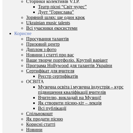
Сторінки колективів V.I.P.
Театр пісні “Світ чудес”
Дует “Горислава”
Зоряний шлях: ще один крок
Ukrainian music talents
Всі учасники екосистеми
Корисне
Просування талантів
Призовий центр
Диплом з фото
Новини і статті про вас
Ваше творче портфоліо. Крутий варіант
Програма Hollywood для талантів України
Сертифікат для вчителя
Реєстр сертифікатів
ОСВІТА
Музична освіта і музична індустрія – курс
підвищення кваліфікації вчителів
Вчителю, викладай на Музиці!
Як створити пісню-хіт – лекція
Всі публікації
Спільнокошт
Як продати пісню
Корисні статті
Новини