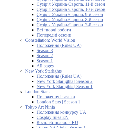
Сузір’я Україна-Європа. 11-й сезон
Сузір’я Україна-Європа. 10-й сезон
Сузір’я Україна-Європа. 9-й сезон
Сузір’я Україна-Європа. 8-й сезон
Сузір’я Україна-Європа. 7-й сезон
Всі творчі роботи
Попередні сезони
Constellation: World Vision
Положення (Rules UA)
Season 3
Season 2
Season 1
All pages
New York Starlights
Положення (Rules UA)
New York Starlights | Season 2
New York Starlights | Season 1
London Stars
Положення і заявка
London Stars | Season 1
Tokyo Art Ninja
Положення конкурсу UA
Cosplay rules EN
Косплей-правила RU
Tokyo Art Ninja | Season 1