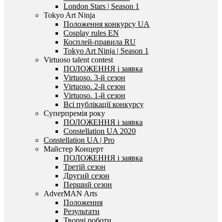
London Stars | Season 1
Tokyo Art Ninja
Положення конкурсу UA
Cosplay rules EN
Косплей-правила RU
Tokyo Art Ninja | Season 1
Virtuoso talent contest
ПОЛОЖЕННЯ і заявка
Virtuoso. 3-й сезон
Virtuoso. 2-й сезон
Virtuoso. 1-й сезон
Всі публікації конкурсу
Суперпремія року
ПОЛОЖЕННЯ і заявка
Constellation UA 2020
Constellation UA | Pro
Майстер Концерт
ПОЛОЖЕННЯ і заявка
Третій сезон
Другий сезон
Перший сезон
AdverMAN Arts
Положення
Результати
Творчі роботи