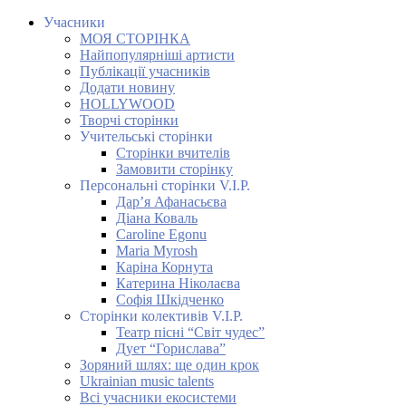
Учасники
МОЯ СТОРІНКА
Найпопулярніші артисти
Публікації учасників
Додати новину
HOLLYWOOD
Творчі сторінки
Учительські сторінки
Сторінки вчителів
Замовити сторінку
Персональні сторінки V.I.P.
Дар’я Афанасьєва
Діана Коваль
Caroline Egonu
Maria Myrosh
Каріна Корнута
Катерина Ніколаєва
Софія Шкідченко
Сторінки колективів V.I.P.
Театр пісні “Світ чудес”
Дует “Горислава”
Зоряний шлях: ще один крок
Ukrainian music talents
Всі учасники екосистеми