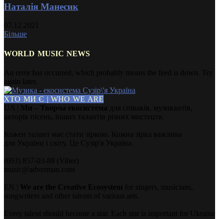
Наталія Манесик
07.12.2021
Більше
WORLD MUSIC NEWS
An error has occurred, which probably means the feed is down. Try
again later.
ХТО МИ Є | WHO WE ARE
UA |
Ми – Творча екосистема
для співаків, музикантів,
авторів пісень, інших талантів різних мистецтв.
Кожен талант має стати зіркою. Кожна зірка важлива
для України і світу. Це Сузір'я Україна.
(093) 857-03-88 (Viber)
music@adverman.com
EN |
We are the Creative Ecosystem
for singers, musicians,
songwriters and other talents of various arts.
Every talent should become a star. Each star is important for Ukraine