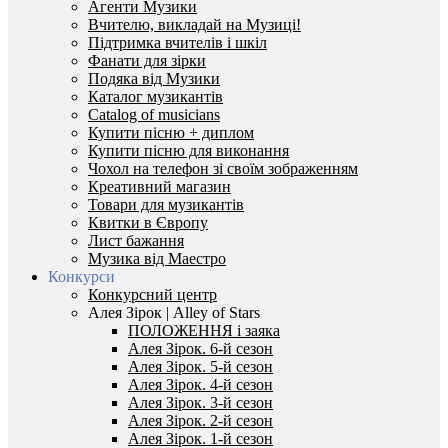
Агенти Музики
Вчителю, викладай на Музиці!
Підтримка вчителів і шкіл
Фанати для зірки
Подяка від Музики
Каталог музикантів
Catalog of musicians
Купити пісню + диплом
Купити пісню для виконання
Чохол на телефон зі своїм зображенням
Креативний магазин
Товари для музикантів
Квитки в Європу
Лист бажання
Музика від Маестро
Конкурси
Конкурсний центр
Алея Зірок | Alley of Stars
ПОЛОЖЕННЯ і заяка
Алея Зірок. 6-й сезон
Алея Зірок. 5-й сезон
Алея Зірок. 4-й сезон
Алея Зірок. 3-й сезон
Алея Зірок. 2-й сезон
Алея Зірок. 1-й сезон