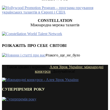
CONSTELLATION
Міжнародна мережа талантів
РОЗКАЖІТЬ ПРО СЕБЕ СВІТОВІ
#такого_ще_не_було
Також цікаво і корисно –
Алея Зірок України: міжнародні
конкурси
. Долучайтеся!
СУПЕРПРЕМІЯ РОКУ