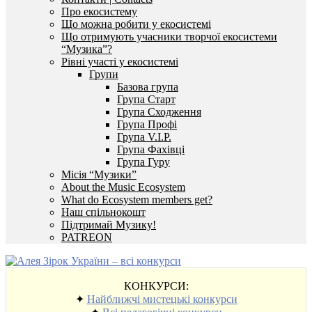
Про екосистему
Що можна робити у екосистемі
Що отримують учасники творчої екосистеми
“Музика”?
Рівні участі у екосистемі
Групи
Базова група
Група Старт
Група Сходження
Група Профі
Група V.I.P.
Група Фахівці
Група Гуру
Місія “Музики”
About the Music Ecosystem
What do Ecosystem members get?
Наш спільнокошт
Підтримай Музику!
PATREON
КОНКУРСИ:
✦
Найближчі мистецькі конкурси