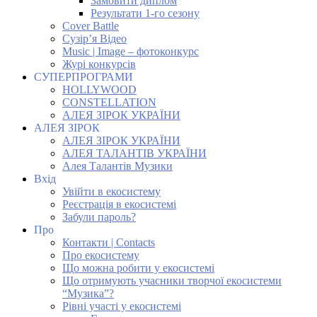
Замовити диплом
Результати 1-го сезону
Cover Battle
Сузір’я Відео
Music | Image – фотоконкурс
Журі конкурсів
СУПЕРПРОГРАМИ
HOLLYWOOD
CONSTELLATION
АЛЕЯ ЗІРОК УКРАЇНИ
АЛЕЯ ЗІРОК
АЛЕЯ ЗІРОК УКРАЇНИ
АЛЕЯ ТАЛАНТІВ УКРАЇНИ
Алея Талантів Музики
Вхід
Увійти в екосистему
Реєстрація в екосистемі
Забули пароль?
Про
Контакти | Contacts
Про екосистему
Що можна робити у екосистемі
Що отримують учасники творчої екосистеми
“Музика”?
Рівні участі у екосистемі