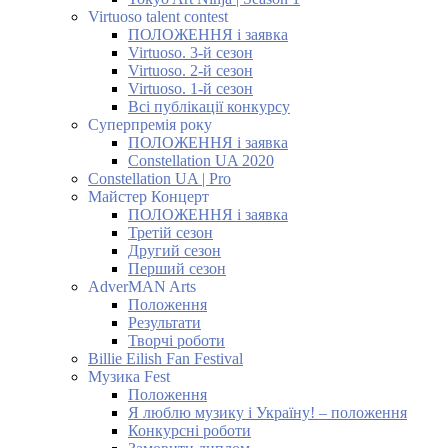
Virtuoso talent contest
ПОЛОЖЕННЯ і заявка
Virtuoso. 3-й сезон
Virtuoso. 2-й сезон
Virtuoso. 1-й сезон
Всі публікації конкурсу
Суперпремія року
ПОЛОЖЕННЯ і заявка
Constellation UA 2020
Constellation UA | Pro
Майстер Концерт
ПОЛОЖЕННЯ і заявка
Третій сезон
Другий сезон
Перший сезон
AdverMAN Arts
Положення
Результати
Творчі роботи
Billie Eilish Fan Festival
Музика Fest
Положення
Я люблю музику і Україну! – положення
Конкурсні роботи