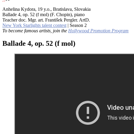
Anhelina Kydora, 19 y.o., Bratislava, Slovakia
Ballade 4, op. 52 (f mol) (F. Chopin), piano
Teacher doc. Mgr. art. František Pergler. ArtD.
New York Starlights talent contest
| Season 2
To become famous artists, join the
Hollywood Promotion Program
Ballade 4, op. 52 (f mol)