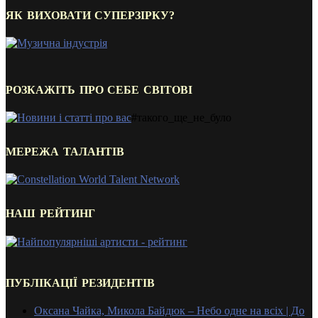
ЯК ВИХОВАТИ СУПЕРЗІРКУ?
РОЗКАЖІТЬ ПРО СЕБЕ СВІТОВІ
#такого_ще_не_було
МЕРЕЖА ТАЛАНТІВ
НАШ РЕЙТИНГ
ПУБЛІКАЦІЇ РЕЗИДЕНТІВ
Оксана Чайка, Микола Байдюк – Небо одне на всіх | До