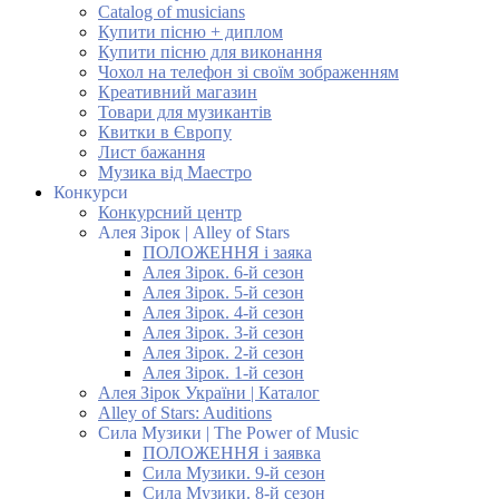
Catalog of musicians
Купити пісню + диплом
Купити пісню для виконання
Чохол на телефон зі своїм зображенням
Креативний магазин
Товари для музикантів
Квитки в Європу
Лист бажання
Музика від Маестро
Конкурси
Конкурсний центр
Алея Зірок | Alley of Stars
ПОЛОЖЕННЯ і заяка
Алея Зірок. 6-й сезон
Алея Зірок. 5-й сезон
Алея Зірок. 4-й сезон
Алея Зірок. 3-й сезон
Алея Зірок. 2-й сезон
Алея Зірок. 1-й сезон
Алея Зірок України | Каталог
Alley of Stars: Auditions
Сила Музики | The Power of Music
ПОЛОЖЕННЯ і заявка
Сила Музики. 9-й сезон
Сила Музики. 8-й сезон