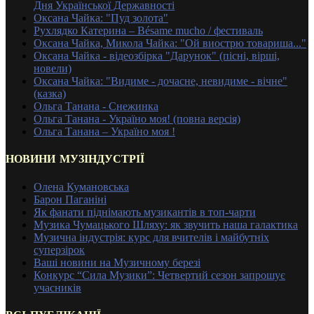
Дня Української Державності
Оксана Чайка: "Пуд золота"
Рухлядко Катерина – Bésame mucho / фестиваль
Оксана Чайка, Микола Чайка: "Ой виострю товариша..."
Оксана Чайка - відеозбірка "Дарунок" (пісні, вірші,
новели)
Оксана Чайка: "Видиме - дочасне, невидиме - вічне"
(казка)
Ольга Танана - Снежинка
Ольга Танана - Україно моя! (повна версія)
Ольга Танана – Україно моя !
НОВИНИ МУЗІНДУСТРІЇ
Олена Кумановська
Барон Паганіні
Як фанати піднімають музикантів в топ-чарти
Музика Чумацького Шляху: як звучить наша галактика
Музична індустрія: курс для вчителів і майбутніх
суперзірок
Ваші новини на Музичному березі
Конкурс “Сила Музики”: Четвертий сезон запрошує
учасників