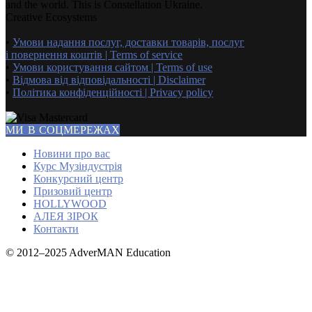
and the world. This is Constellation Ukraine.
Creative Ecosystems
•
Умови надання послуг, доставки товарів, послуг
і повернення коштів | Terms of service
•
Умови користування сайтом | Terms of use
•
Відмова від відповідальності | Disclaimer
•
Політика конфіденційності | Privacy policy
МИ В СОЦМЕРЕЖАХ
Новини про вас
Курс Музіндустрія
Конкурсний центр
Призовий центр
HOLLYWOOD
АЛЕЯ ЗІРОК
Контакти
© 2012–2025 AdverMAN Education