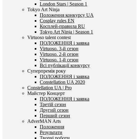
London Stars | Season 1
Tokyo Art Ninja
Положення конкурсу UA
Cosplay rules EN
Косплей-правила RU
Tokyo Art Ninja | Season 1
Virtuoso talent contest
ПОЛОЖЕННЯ і заявка
Virtuoso. 3-й сезон
Virtuoso. 2-й сезон
Virtuoso. 1-й сезон
Всі публікації конкурсу
Суперпремія року
ПОЛОЖЕННЯ і заявка
Constellation UA 2020
Constellation UA | Pro
Майстер Концерт
ПОЛОЖЕННЯ і заявка
Третій сезон
Другий сезон
Перший сезон
AdverMAN Arts
Положення
Результати
Творчі роботи