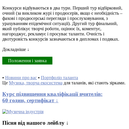
Конкурси відбуваються в два тури. Перший тур відбірковий,
очний (за викликом журі і продюсерів, якщо є необхідність –
фахові і продюсерські перегляди і прослуховування, з
урахуванням епідемічної ситуації). Другий тур фінальний,
який публікує творчі роботи, оцінює їх, коментує,
нагороджує, рекламує і просуває таланти. Очність і
двотуровість конкурсів зазначаються в дипломах і подяках.
Докладніше ↓
Положення і заявка
•
Новини про вас
•
Портфоліо таланта
Це
Музика, творча екосистема
для таланів, які стають зірками.
Курс підвищення кваліфікації вчителів:
60 годин, сертифікат ↓
Пісня від нашого лейблу ↓