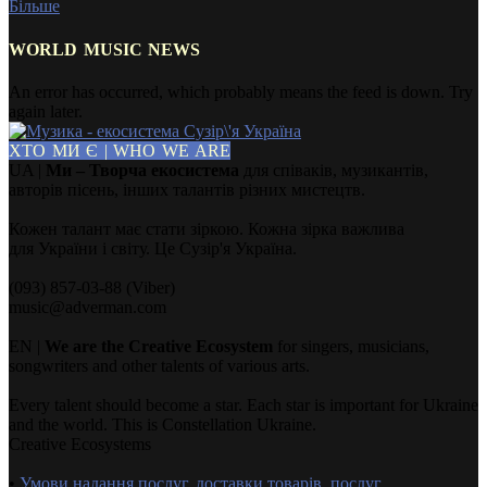
Більше
WORLD MUSIC NEWS
An error has occurred, which probably means the feed is down. Try
again later.
ХТО МИ Є | WHO WE ARE
UA |
Ми – Творча екосистема
для співаків, музикантів,
авторів пісень, інших талантів різних мистецтв.
Кожен талант має стати зіркою. Кожна зірка важлива
для України і світу. Це Сузір'я Україна.
(093) 857-03-88 (Viber)
music@adverman.com
EN |
We are the Creative Ecosystem
for singers, musicians,
songwriters and other talents of various arts.
Every talent should become a star. Each star is important for Ukraine
and the world. This is Constellation Ukraine.
Creative Ecosystems
•
Умови надання послуг, доставки товарів, послуг