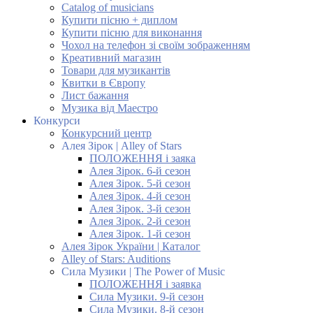
Catalog of musicians
Купити пісню + диплом
Купити пісню для виконання
Чохол на телефон зі своїм зображенням
Креативний магазин
Товари для музикантів
Квитки в Європу
Лист бажання
Музика від Маестро
Конкурси
Конкурсний центр
Алея Зірок | Alley of Stars
ПОЛОЖЕННЯ і заяка
Алея Зірок. 6-й сезон
Алея Зірок. 5-й сезон
Алея Зірок. 4-й сезон
Алея Зірок. 3-й сезон
Алея Зірок. 2-й сезон
Алея Зірок. 1-й сезон
Алея Зірок України | Каталог
Alley of Stars: Auditions
Сила Музики | The Power of Music
ПОЛОЖЕННЯ і заявка
Сила Музики. 9-й сезон
Сила Музики. 8-й сезон