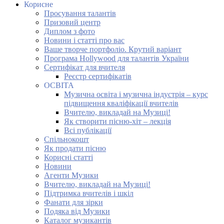
Корисне
Просування талантів
Призовий центр
Диплом з фото
Новини і статті про вас
Ваше творче портфоліо. Крутий варіант
Програма Hollywood для талантів України
Сертифікат для вчителя
Реєстр сертифікатів
ОСВІТА
Музична освіта і музична індустрія – курс
підвищення кваліфікації вчителів
Вчителю, викладай на Музиці!
Як створити пісню-хіт – лекція
Всі публікації
Спільнокошт
Як продати пісню
Корисні статті
Новини
Агенти Музики
Вчителю, викладай на Музиці!
Підтримка вчителів і шкіл
Фанати для зірки
Подяка від Музики
Каталог музикантів