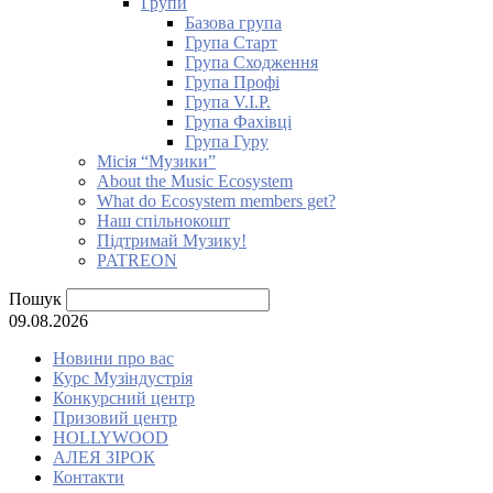
Групи
Базова група
Група Старт
Група Сходження
Група Профі
Група V.I.P.
Група Фахівці
Група Гуру
Місія “Музики”
About the Music Ecosystem
What do Ecosystem members get?
Наш спільнокошт
Підтримай Музику!
PATREON
Пошук
09.08.2026
Новини про вас
Курс Музіндустрія
Конкурсний центр
Призовий центр
HOLLYWOOD
АЛЕЯ ЗІРОК
Контакти