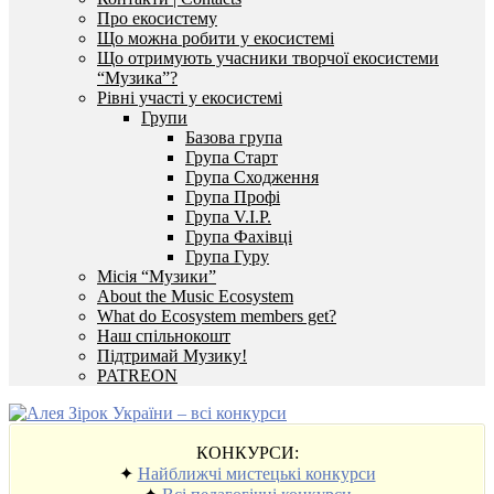
Про екосистему
Що можна робити у екосистемі
Що отримують учасники творчої екосистеми
“Музика”?
Рівні участі у екосистемі
Групи
Базова група
Група Старт
Група Сходження
Група Профі
Група V.I.P.
Група Фахівці
Група Гуру
Місія “Музики”
About the Music Ecosystem
What do Ecosystem members get?
Наш спільнокошт
Підтримай Музику!
PATREON
КОНКУРСИ:
✦
Найближчі мистецькі конкурси