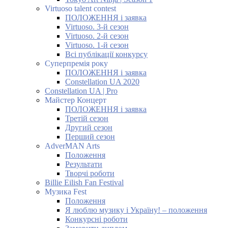
Virtuoso talent contest
ПОЛОЖЕННЯ і заявка
Virtuoso. 3-й сезон
Virtuoso. 2-й сезон
Virtuoso. 1-й сезон
Всі публікації конкурсу
Суперпремія року
ПОЛОЖЕННЯ і заявка
Constellation UA 2020
Constellation UA | Pro
Майстер Концерт
ПОЛОЖЕННЯ і заявка
Третій сезон
Другий сезон
Перший сезон
AdverMAN Arts
Положення
Результати
Творчі роботи
Billie Eilish Fan Festival
Музика Fest
Положення
Я люблю музику і Україну! – положення
Конкурсні роботи