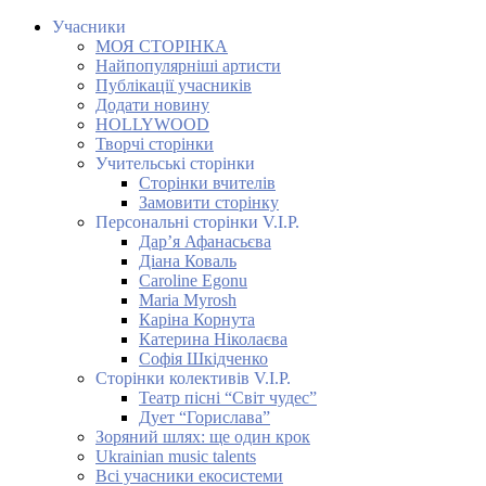
Учасники
МОЯ СТОРІНКА
Найпопулярніші артисти
Публікації учасників
Додати новину
HOLLYWOOD
Творчі сторінки
Учительські сторінки
Сторінки вчителів
Замовити сторінку
Персональні сторінки V.I.P.
Дар’я Афанасьєва
Діана Коваль
Caroline Egonu
Maria Myrosh
Каріна Корнута
Катерина Ніколаєва
Софія Шкідченко
Сторінки колективів V.I.P.
Театр пісні “Світ чудес”
Дует “Горислава”
Зоряний шлях: ще один крок
Ukrainian music talents
Всі учасники екосистеми