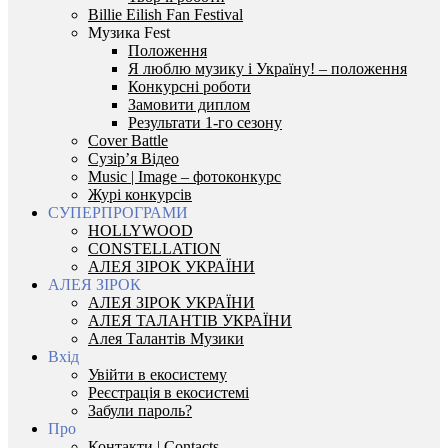
Billie Eilish Fan Festival
Музика Fest
Положення
Я люблю музику і Україну! – положення
Конкурсні роботи
Замовити диплом
Результати 1-го сезону
Cover Battle
Сузір’я Відео
Music | Image – фотоконкурс
Журі конкурсів
СУПЕРПРОГРАМИ
HOLLYWOOD
CONSTELLATION
АЛЕЯ ЗІРОК УКРАЇНИ
АЛЕЯ ЗІРОК
АЛЕЯ ЗІРОК УКРАЇНИ
АЛЕЯ ТАЛАНТІВ УКРАЇНИ
Алея Талантів Музики
Вхід
Увійти в екосистему
Реєстрація в екосистемі
Забули пароль?
Про
Контакти | Contacts