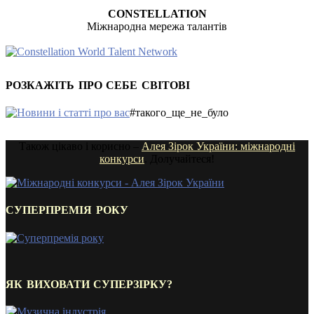
CONSTELLATION
Міжнародна мережа талантів
РОЗКАЖІТЬ ПРО СЕБЕ СВІТОВІ
#такого_ще_не_було
Також цікаво і корисно –
Алея Зірок України: міжнародні
конкурси
. Долучайтеся!
СУПЕРПРЕМІЯ РОКУ
ЯК ВИХОВАТИ СУПЕРЗІРКУ?