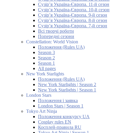
Сузір’я Україна-Європа. 11-й сезон
Сузір’я Україна-Європа. 10-й сезон
Сузір’я Україна-Європа. 9-й сезон
Сузір’я Україна-Європа. 8-й сезон
Сузір’я Україна-Європа. 7-й сезон
Всі творчі роботи
Попередні сезони
Constellation: World Vision
Положення (Rules UA)
Season 3
Season 2
Season 1
All pages
New York Starlights
Положення (Rules UA)
New York Starlights | Season 2
New York Starlights | Season 1
London Stars
Положення і заявка
London Stars | Season 1
Tokyo Art Ninja
Положення конкурсу UA
Cosplay rules EN
Косплей-правила RU
Tokyo Art Ninja | Season 1