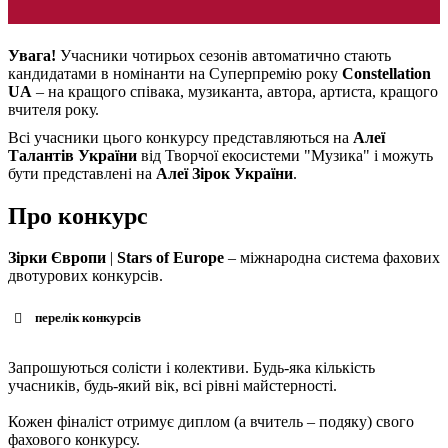
Увага!
Учасники чотирьох сезонів автоматично стають
кандидатами в номінанти на Суперпремію року
Constellation
UA
– на кращого співака, музиканта, автора, артиста, кращого
вчителя року.
Всі учасники цього конкурсу представляються на
Алеї
Талантів України
від Творчої екосистеми "Музика" і можуть
бути представлені на
Алеї Зірок України
.
Про конкурс
Зірки Європи
|
Stars of Europe
– міжнародна система фахових
двотурових конкурсів.
перелік конкурсів
Запрошуються солісти і колективи. Будь-яка кількість
учасників, будь-який вік, всі рівні майстерності.
Кожен фіналіст отримує диплом (а вчитель – подяку) свого
фахового конкурсу.