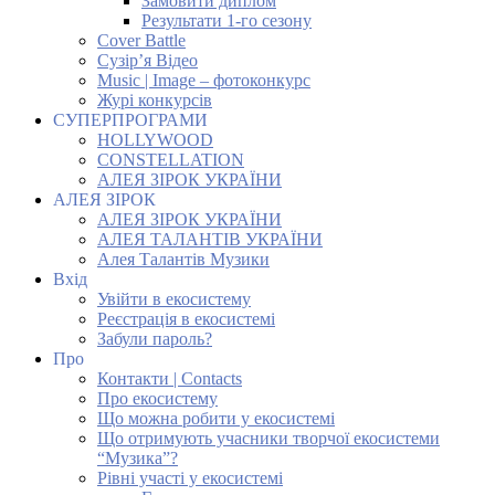
Замовити диплом
Результати 1-го сезону
Cover Battle
Сузір’я Відео
Music | Image – фотоконкурс
Журі конкурсів
СУПЕРПРОГРАМИ
HOLLYWOOD
CONSTELLATION
АЛЕЯ ЗІРОК УКРАЇНИ
АЛЕЯ ЗІРОК
АЛЕЯ ЗІРОК УКРАЇНИ
АЛЕЯ ТАЛАНТІВ УКРАЇНИ
Алея Талантів Музики
Вхід
Увійти в екосистему
Реєстрація в екосистемі
Забули пароль?
Про
Контакти | Contacts
Про екосистему
Що можна робити у екосистемі
Що отримують учасники творчої екосистеми
“Музика”?
Рівні участі у екосистемі