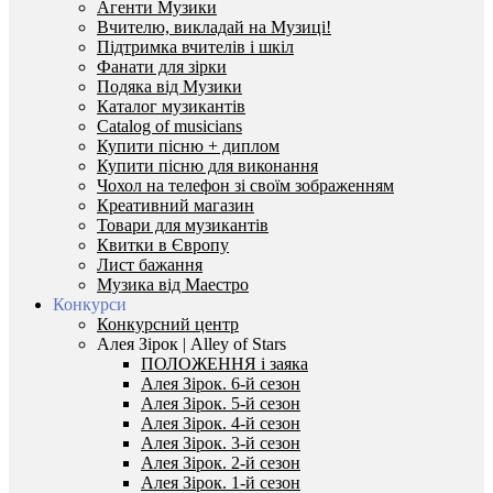
Агенти Музики
Вчителю, викладай на Музиці!
Підтримка вчителів і шкіл
Фанати для зірки
Подяка від Музики
Каталог музикантів
Catalog of musicians
Купити пісню + диплом
Купити пісню для виконання
Чохол на телефон зі своїм зображенням
Креативний магазин
Товари для музикантів
Квитки в Європу
Лист бажання
Музика від Маестро
Конкурси
Конкурсний центр
Алея Зірок | Alley of Stars
ПОЛОЖЕННЯ і заяка
Алея Зірок. 6-й сезон
Алея Зірок. 5-й сезон
Алея Зірок. 4-й сезон
Алея Зірок. 3-й сезон
Алея Зірок. 2-й сезон
Алея Зірок. 1-й сезон