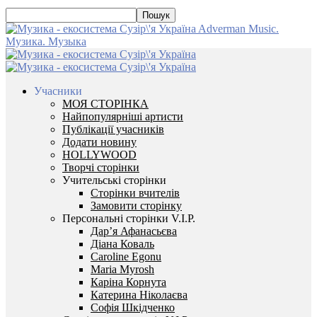
Adverman Music.
Музика. Музыка
Учасники
МОЯ СТОРІНКА
Найпопулярніші артисти
Публікації учасників
Додати новину
HOLLYWOOD
Творчі сторінки
Учительські сторінки
Сторінки вчителів
Замовити сторінку
Персональні сторінки V.I.P.
Дар’я Афанасьєва
Діана Коваль
Caroline Egonu
Maria Myrosh
Каріна Корнута
Катерина Ніколаєва
Софія Шкідченко