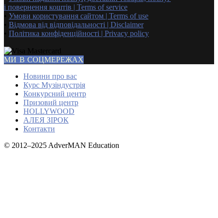
і повернення коштів | Terms of service
•
Умови користування сайтом | Terms of use
•
Відмова від відповідальності | Disclaimer
•
Політика конфіденційності | Privacy policy
МИ В СОЦМЕРЕЖАХ
Новини про вас
Курс Музіндустрія
Конкурсний центр
Призовий центр
HOLLYWOOD
АЛЕЯ ЗІРОК
Контакти
© 2012–2025 AdverMAN Education