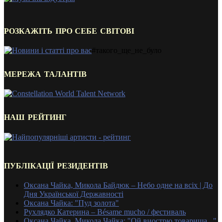
РОЗКАЖІТЬ ПРО СЕБЕ СВІТОВІ
#такого_ще_не_було
МЕРЕЖА ТАЛАНТІВ
НАШ РЕЙТИНГ
ПУБЛІКАЦІЇ РЕЗИДЕНТІВ
Оксана Чайка, Микола Байдюк – Небо одне на всіх | До
Дня Української Державності
Оксана Чайка: "Пуд золота"
Рухлядко Катерина – Bésame mucho / фестиваль
Оксана Чайка, Микола Чайка: "Ой виострю товариша..."