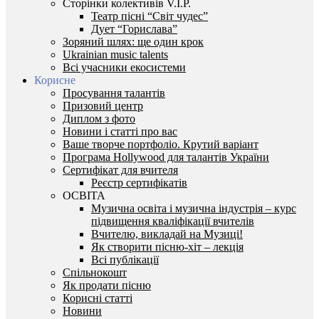
Сторінки колективів V.I.P.
Театр пісні “Світ чудес”
Дует “Горислава”
Зоряний шлях: ще один крок
Ukrainian music talents
Всі учасники екосистеми
Корисне
Просування талантів
Призовий центр
Диплом з фото
Новини і статті про вас
Ваше творче портфоліо. Крутий варіант
Програма Hollywood для талантів України
Сертифікат для вчителя
Реєстр сертифікатів
ОСВІТА
Музична освіта і музична індустрія – курс
підвищення кваліфікації вчителів
Вчителю, викладай на Музиці!
Як створити пісню-хіт – лекція
Всі публікації
Спільнокошт
Як продати пісню
Корисні статті
Новини