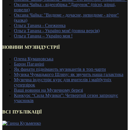
Оксана Чайка - відеозбірка "Дарунок" (пісні, вірші,
новели)
Оксана Чайка: "Видиме - дочасне, невидиме - вічне"
(казка)
Ольга Танана - Снежинка
Ольга Танана - Україно моя! (повна версія)
Ольга Танана – Україно моя !
НОВИНИ МУЗІНДУСТРІЇ
Олена Кумановська
Барон Паганіні
Як фанати піднімають музикантів в топ-чарти
Музика Чумацького Шляху: як звучить наша галактика
Музична індустрія: курс для вчителів і майбутніх
суперзірок
Ваші новини на Музичному березі
Конкурс “Сила Музики”: Четвертий сезон запрошує
учасників
ВСІ ПУБЛІКАЦІЇ