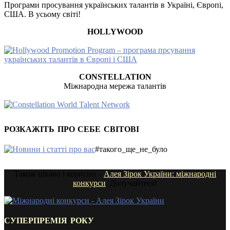
Програми просування українських талантів в Україні, Європі,
США. В усьому світі!
HOLLYWOOD
CONSTELLATION
Міжнародна мережа талантів
РОЗКАЖІТЬ ПРО СЕБЕ СВІТОВІ
#такого_ще_не_було
Також цікаво і корисно –
Алея Зірок України: міжнародні
конкурси
. Долучайтеся!
СУПЕРПРЕМІЯ РОКУ