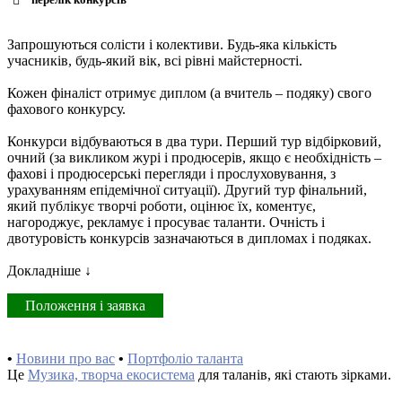
Запрошуються солісти і колективи. Будь-яка кількість
учасників, будь-який вік, всі рівні майстерності.
Кожен фіналіст отримує диплом (а вчитель – подяку) свого
фахового конкурсу.
Конкурси відбуваються в два тури. Перший тур відбірковий,
очний (за викликом журі і продюсерів, якщо є необхідність –
фахові і продюсерські перегляди і прослуховування, з
урахуванням епідемічної ситуації). Другий тур фінальний,
який публікує творчі роботи, оцінює їх, коментує,
нагороджує, рекламує і просуває таланти. Очність і
двотуровість конкурсів зазначаються в дипломах і подяках.
Докладніше ↓
Положення і заявка
•
Новини про вас
•
Портфоліо таланта
Це
Музика, творча екосистема
для таланів, які стають зірками.