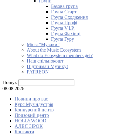
Групи
Базова група
Група Старт
Група Сходження
Група Профі
Група V.I.P.
Група Фахівці
Група Гуру
Місія “Музики”
About the Music Ecosystem
What do Ecosystem members get?
Наш спільнокошт
Підтримай Музику!
PATREON
Пошук
08.08.2026
Новини про вас
Курс Музіндустрія
Конкурсний центр
Призовий центр
HOLLYWOOD
АЛЕЯ ЗІРОК
Контакти