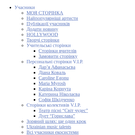
Учасники
МОЯ СТОРІНКА
Найпопулярніші артисти
Публікації учасників
Додати новину
HOLLYWOOD
Творчі сторінки
Учительські сторінки
Сторінки вчителів
Замовити сторінку
Персональні сторінки V.I.P.
Дар’я Афанасьєва
Діана Коваль
Caroline Egonu
Maria Myrosh
Каріна Корнута
Катерина Ніколаєва
Софія Шкідченко
Сторінки колективів V.I.P.
Театр пісні “Світ чудес”
Дует “Горислава”
Зоряний шлях: ще один крок
Ukrainian music talents
Всі учасники екосистеми