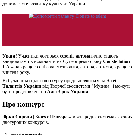
допомагаєте розвитку культури України.
Увага!
Учасники чотирьох сезонів автоматично стають
кандидатами в номінанти на Суперпремію року
Constellation
UA
– на кращого співака, музиканта, автора, артиста, кращого
вчителя року.
Всі учасники цього конкурсу представляються на
Алеї
Талантів України
від Творчої екосистеми "Музика" і можуть
бути представлені на
Алеї Зірок України
.
Про конкурс
Зірки Європи
|
Stars of Europe
– міжнародна система фахових
двотурових конкурсів.
перелік конкурсів