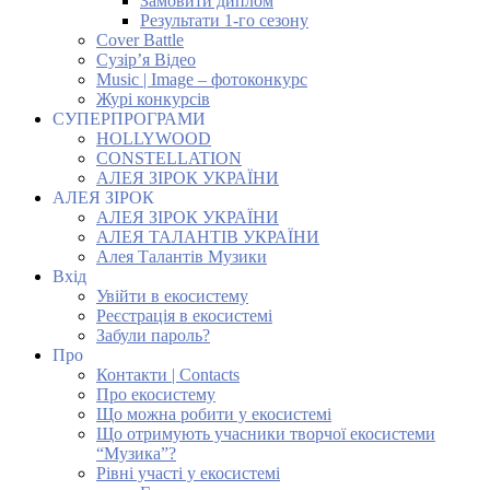
Замовити диплом
Результати 1-го сезону
Cover Battle
Сузір’я Відео
Music | Image – фотоконкурс
Журі конкурсів
СУПЕРПРОГРАМИ
HOLLYWOOD
CONSTELLATION
АЛЕЯ ЗІРОК УКРАЇНИ
АЛЕЯ ЗІРОК
АЛЕЯ ЗІРОК УКРАЇНИ
АЛЕЯ ТАЛАНТІВ УКРАЇНИ
Алея Талантів Музики
Вхід
Увійти в екосистему
Реєстрація в екосистемі
Забули пароль?
Про
Контакти | Contacts
Про екосистему
Що можна робити у екосистемі
Що отримують учасники творчої екосистеми
“Музика”?
Рівні участі у екосистемі