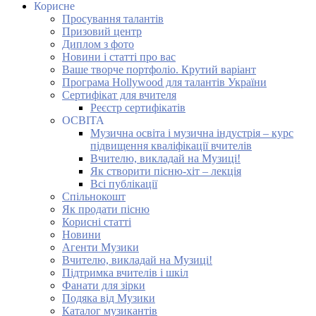
Корисне
Просування талантів
Призовий центр
Диплом з фото
Новини і статті про вас
Ваше творче портфоліо. Крутий варіант
Програма Hollywood для талантів України
Сертифікат для вчителя
Реєстр сертифікатів
ОСВІТА
Музична освіта і музична індустрія – курс
підвищення кваліфікації вчителів
Вчителю, викладай на Музиці!
Як створити пісню-хіт – лекція
Всі публікації
Спільнокошт
Як продати пісню
Корисні статті
Новини
Агенти Музики
Вчителю, викладай на Музиці!
Підтримка вчителів і шкіл
Фанати для зірки
Подяка від Музики
Каталог музикантів