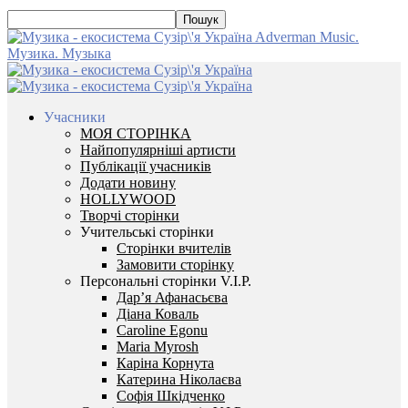
Adverman Music.
Музика. Музыка
Учасники
МОЯ СТОРІНКА
Найпопулярніші артисти
Публікації учасників
Додати новину
HOLLYWOOD
Творчі сторінки
Учительські сторінки
Сторінки вчителів
Замовити сторінку
Персональні сторінки V.I.P.
Дар’я Афанасьєва
Діана Коваль
Caroline Egonu
Maria Myrosh
Каріна Корнута
Катерина Ніколаєва
Софія Шкідченко