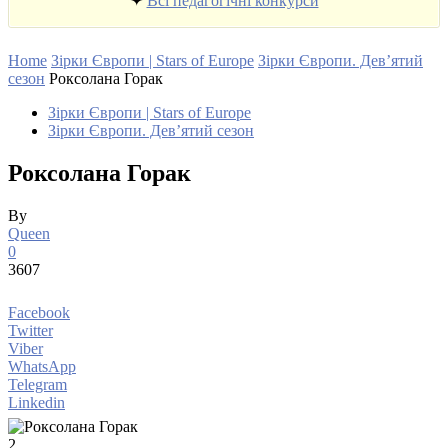
✦
Всі педагогічні конкурси
Home
Зірки Європи | Stars of Europe
Зірки Європи. Дев’ятий
сезон
Роксолана Горак
Зірки Європи | Stars of Europe
Зірки Європи. Дев’ятий сезон
Роксолана Горак
By
Queen
0
3607
Facebook
Twitter
Viber
WhatsApp
Telegram
Linkedin
2