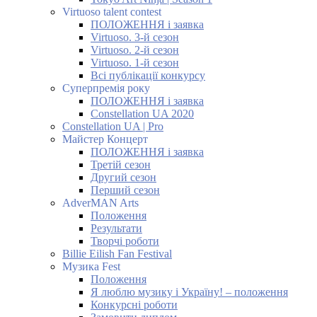
Virtuoso talent contest
ПОЛОЖЕННЯ і заявка
Virtuoso. 3-й сезон
Virtuoso. 2-й сезон
Virtuoso. 1-й сезон
Всі публікації конкурсу
Суперпремія року
ПОЛОЖЕННЯ і заявка
Constellation UA 2020
Constellation UA | Pro
Майстер Концерт
ПОЛОЖЕННЯ і заявка
Третій сезон
Другий сезон
Перший сезон
AdverMAN Arts
Положення
Результати
Творчі роботи
Billie Eilish Fan Festival
Музика Fest
Положення
Я люблю музику і Україну! – положення
Конкурсні роботи