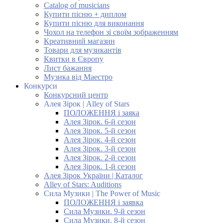
Catalog of musicians
Купити пісню + диплом
Купити пісню для виконання
Чохол на телефон зі своїм зображенням
Креативний магазин
Товари для музикантів
Квитки в Європу
Лист бажання
Музика від Маестро
Конкурси
Конкурсний центр
Алея Зірок | Alley of Stars
ПОЛОЖЕННЯ і заяка
Алея Зірок. 6-й сезон
Алея Зірок. 5-й сезон
Алея Зірок. 4-й сезон
Алея Зірок. 3-й сезон
Алея Зірок. 2-й сезон
Алея Зірок. 1-й сезон
Алея Зірок України | Каталог
Alley of Stars: Auditions
Сила Музики | The Power of Music
ПОЛОЖЕННЯ і заявка
Сила Музики. 9-й сезон
Сила Музики. 8-й сезон