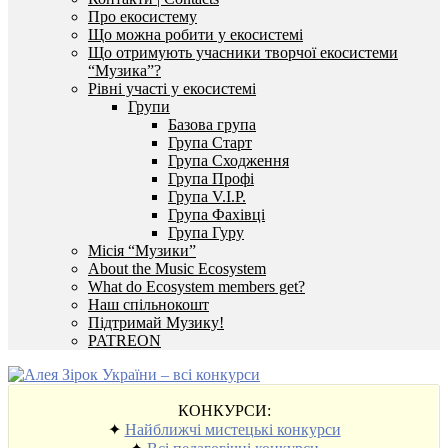
Про екосистему
Що можна робити у екосистемі
Що отримують учасники творчої екосистеми
“Музика”?
Рівні участі у екосистемі
Групи
Базова група
Група Старт
Група Сходження
Група Профі
Група V.I.P.
Група Фахівці
Група Гуру
Місія “Музики”
About the Music Ecosystem
What do Ecosystem members get?
Наш спільнокошт
Підтримай Музику!
PATREON
КОНКУРСИ:
✦
Найближчі мистецькі конкурси