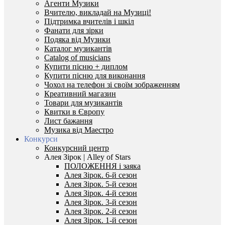
Агенти Музики
Вчителю, викладай на Музиці!
Підтримка вчителів і шкіл
Фанати для зірки
Подяка від Музики
Каталог музикантів
Catalog of musicians
Купити пісню + диплом
Купити пісню для виконання
Чохол на телефон зі своїм зображенням
Креативний магазин
Товари для музикантів
Квитки в Європу
Лист бажання
Музика від Маестро
Конкурси
Конкурсний центр
Алея Зірок | Alley of Stars
ПОЛОЖЕННЯ і заяка
Алея Зірок. 6-й сезон
Алея Зірок. 5-й сезон
Алея Зірок. 4-й сезон
Алея Зірок. 3-й сезон
Алея Зірок. 2-й сезон
Алея Зірок. 1-й сезон