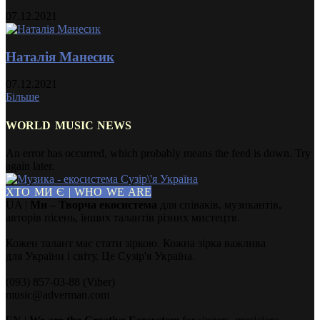
07.12.2021
Наталія Манесик
07.12.2021
Більше
WORLD MUSIC NEWS
An error has occurred, which probably means the feed is down. Try
again later.
ХТО МИ Є | WHO WE ARE
UA |
Ми – Творча екосистема
для співаків, музикантів,
авторів пісень, інших талантів різних мистецтв.
Кожен талант має стати зіркою. Кожна зірка важлива
для України і світу. Це Сузір'я Україна.
(093) 857-03-88 (Viber)
music@adverman.com