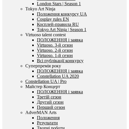
London Stars | Season 1
Tokyo Art Ninja
Положення конкурсу UA
Cosplay rules EN
Косплей-правила RU
Tokyo Art Ninja | Season 1
Virtuoso talent contest
ПОЛОЖЕННЯ і заявка
Virtuoso. 3-й сезон
Virtuoso. 2-й сезон
Virtuoso. 1-й сезон
Всі публікації конкурсу
Суперпремія року
ПОЛОЖЕННЯ і заявка
Constellation UA 2020
Constellation UA | Pro
Майстер Концерт
ПОЛОЖЕННЯ і заявка
Третій сезон
Другий сезон
Перший сезон
AdverMAN Arts
Положення
Результати
Творчі роботи