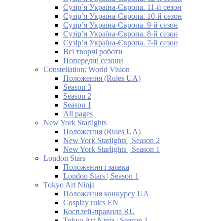
Сузір’я Україна-Європа. 11-й сезон
Сузір’я Україна-Європа. 10-й сезон
Сузір’я Україна-Європа. 9-й сезон
Сузір’я Україна-Європа. 8-й сезон
Сузір’я Україна-Європа. 7-й сезон
Всі творчі роботи
Попередні сезони
Constellation: World Vision
Положення (Rules UA)
Season 3
Season 2
Season 1
All pages
New York Starlights
Положення (Rules UA)
New York Starlights | Season 2
New York Starlights | Season 1
London Stars
Положення і заявка
London Stars | Season 1
Tokyo Art Ninja
Положення конкурсу UA
Cosplay rules EN
Косплей-правила RU
Tokyo Art Ninja | Season 1