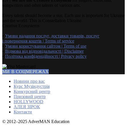
EN |
We are the Creative Ecosystem
for singers, musicians,
songwriters and other talents of various arts.
Every talent should become a star. Each star is important for Ukraine
and the world. This is Constellation Ukraine.
Creative Ecosystems
•
Умови надання послуг, доставки товарів, послуг
і повернення коштів | Terms of service
•
Умови користування сайтом | Terms of use
•
Відмова від відповідальності | Disclaimer
•
Політика конфіденційності | Privacy policy
МИ В СОЦМЕРЕЖАХ
Новини про вас
Курс Музіндустрія
Конкурсний центр
Призовий центр
HOLLYWOOD
АЛЕЯ ЗІРОК
Контакти
© 2012–2025 AdverMAN Education