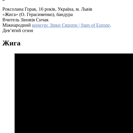
Роксолана Горак, 16 років, Україна, м. Львів
«Жига» (О. Герасименко), бандура
Вчитель Зіновія Сичак
Міжнародний
конкурс Зірки Європи | Stars of Europe
.
Дев’ятий сезон
Жига