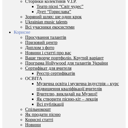
Сторінки колективів V.I.P.
Театр пісні “Світ чудес”
Дует “Горислава”
Зоряний шлях: ще один крок
Ukrainian music talents
Всі учасники екосистеми
Корисне
Просування талантів
Призовий центр
Диплом з фото
Новини і статті про вас
Ваше творче портфоліо. Крутий варіант
Програма Hollywood для талантів України
Сертифікат для вчителя
Реєстр сертифікатів
ОСВІТА
Музична освіта і музична індустрія – курс
підвищення кваліфікації вчителів
Вчителю, викладай на Музиці!
Як створити пісню-хіт – лекція
Всі публікації
Спільнокошт
Як продати пісню
Корисні статті
Новини