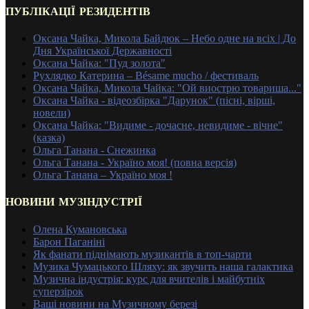
ПУБЛІКАЦІЇ РЕЗИДЕНТІВ
Оксана Чайка, Микола Байдюк – Небо одне на всіх | До
Дня Української Державності
Оксана Чайка: "Пуд золота"
Рухлядко Катерина – Bésame mucho / фестиваль
Оксана Чайка, Микола Чайка: "Ой виострю товариша..."
Оксана Чайка - відеозбірка "Дарунок" (пісні, вірші,
новели)
Оксана Чайка: "Видиме - дочасне, невидиме - вічне"
(казка)
Ольга Танана - Снежинка
Ольга Танана - Україно моя! (повна версія)
Ольга Танана – Україно моя !
НОВИНИ МУЗІНДУСТРІЇ
Олена Кумановська
Барон Паганіні
Як фанати піднімають музикантів в топ-чарти
Музика Чумацького Шляху: як звучить наша галактика
Музична індустрія: курс для вчителів і майбутніх
суперзірок
Ваші новини на Музичному березі