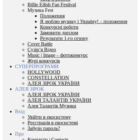
Billie Eilish Fan Festival
Музика Fest
Положення
Я люблю музику і Україну! – положення
Конкурсні роботи
Замовити диплом
Результати 1-го сезону
Cover Battle
Сузір’я Відео
Music | Image – фотоконкурс
Журі конкурсів
СУПЕРПРОГРАМИ
HOLLYWOOD
CONSTELLATION
АЛЕЯ ЗІРОК УКРАЇНИ
АЛЕЯ ЗІРОК
АЛЕЯ ЗІРОК УКРАЇНИ
АЛЕЯ ТАЛАНТІВ УКРАЇНИ
Алея Талантів Музики
Вхід
Увійти в екосистему
Реєстрація в екосистемі
Забули пароль?
Про
Контакти | Contacts