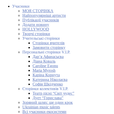
Учасники
МОЯ СТОРІНКА
Найпопулярніші артисти
Публікації учасників
Додати новину
HOLLYWOOD
Творчі сторінки
Учительські сторінки
Сторінки вчителів
Замовити сторінку
Персональні сторінки V.I.P.
Дар’я Афанасьєва
Діана Коваль
Caroline Egonu
Maria Myrosh
Каріна Корнута
Катерина Ніколаєва
Софія Шкідченко
Сторінки колективів V.I.P.
Театр пісні “Світ чудес”
Дует “Горислава”
Зоряний шлях: ще один крок
Ukrainian music talents
Всі учасники екосистеми