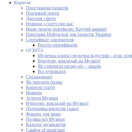
Корисне
Просування талантів
Призовий центр
Диплом з фото
Новини і статті про вас
Ваше творче портфоліо. Крутий варіант
Програма Hollywood для талантів України
Сертифікат для вчителя
Реєстр сертифікатів
ОСВІТА
Музична освіта і музична індустрія – курс під
Вчителю, викладай на Музиці!
Як створити пісню-хіт – лекція
Всі публікації
Спільнокошт
Як продати пісню
Корисні статті
Новини
Агенти Музики
Вчителю, викладай на Музиці!
Підтримка вчителів і шкіл
Фанати для зірки
Подяка від Музики
Каталог музикантів
Catalog of musicians