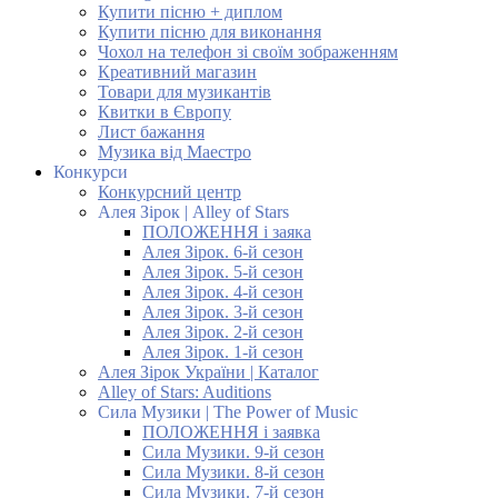
Купити пісню + диплом
Купити пісню для виконання
Чохол на телефон зі своїм зображенням
Креативний магазин
Товари для музикантів
Квитки в Європу
Лист бажання
Музика від Маестро
Конкурси
Конкурсний центр
Алея Зірок | Alley of Stars
ПОЛОЖЕННЯ і заяка
Алея Зірок. 6-й сезон
Алея Зірок. 5-й сезон
Алея Зірок. 4-й сезон
Алея Зірок. 3-й сезон
Алея Зірок. 2-й сезон
Алея Зірок. 1-й сезон
Алея Зірок України | Каталог
Alley of Stars: Auditions
Сила Музики | The Power of Music
ПОЛОЖЕННЯ і заявка
Сила Музики. 9-й сезон
Сила Музики. 8-й сезон
Сила Музики. 7-й сезон