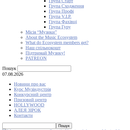
Група Старт
Група Сходження
Група Профі
Група V.I.P.
Група Фахівці
Група Гуру
Місія “Музики”
About the Music Ecosystem
What do Ecosystem members get?
Наш спільнокошт
Підтримай Музику!
PATREON
Пошук
07.08.2026
Новини про вас
Курс Музіндустрія
Конкурсний центр
Призовий центр
HOLLYWOOD
АЛЕЯ ЗІРОК
Контакти