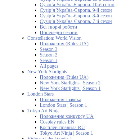
Сузір’я Україна-Європа. 10-й сезон
Сузір’я Україна-Європа. 9-й сезон
Сузір’я Україна-Європа. 8-й сезон
Сузір’я Україна-Європа. 7-й сезон
Всі творчі роботи
Попередні сезони
Constellation: World Vision
Положення (Rules UA)
Season 3
Season 2
Season 1
All pages
New York Starlights
Положення (Rules UA)
New York Starlights | Season 2
New York Starlights | Season 1
London Stars
Положення і заявка
London Stars | Season 1
Tokyo Art Ninja
Положення конкурсу UA
Cosplay rules EN
Косплей-правила RU
Tokyo Art Ninja | Season 1
Virtuoso talent contest