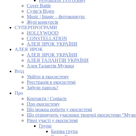
Результати 1-го сезону
Cover Battle
Сузір’я Відео
Music | Image – фотоконкурс
Журі конкурсів
СУПЕРПРОГРАМИ
HOLLYWOOD
CONSTELLATION
АЛЕЯ ЗІРОК УКРАЇНИ
АЛЕЯ ЗІРОК
АЛЕЯ ЗІРОК УКРАЇНИ
АЛЕЯ ТАЛАНТІВ УКРАЇНИ
Алея Талантів Музики
Вхід
Увійти в екосистему
Реєстрація в екосистемі
Забули пароль?
Про
Контакти | Contacts
Про екосистему
Що можна робити у екосистемі
Що отримують учасники творчої екосистеми “Музи
Рівні участі у екосистемі
Групи
Базова група