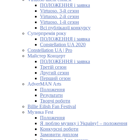
ПОЛОЖЕННЯ і заявка
Virtuoso. 3-й сезон
Virtuoso. 2-й сезон
Virtuoso. 1-й сезон
Всі публікації конкурсу
Суперпремія року
ПОЛОЖЕННЯ і заявка
Constellation UA 2020
Constellation UA | Pro
Майстер Концерт
ПОЛОЖЕННЯ і заявка
Третій сезон
Другий сезон
Перший сезон
AdverMAN Arts
Положення
Результати
Творчі роботи
Billie Eilish Fan Festival
Музика Fest
Положення
Я люблю музику і Україну! – положення
Конкурсні роботи
Замовити диплом