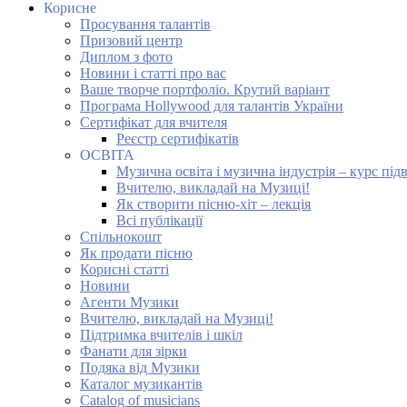
Корисне
Просування талантів
Призовий центр
Диплом з фото
Новини і статті про вас
Ваше творче портфоліо. Крутий варіант
Програма Hollywood для талантів України
Сертифікат для вчителя
Реєстр сертифікатів
ОСВІТА
Музична освіта і музична індустрія – курс під
Вчителю, викладай на Музиці!
Як створити пісню-хіт – лекція
Всі публікації
Спільнокошт
Як продати пісню
Корисні статті
Новини
Агенти Музики
Вчителю, викладай на Музиці!
Підтримка вчителів і шкіл
Фанати для зірки
Подяка від Музики
Каталог музикантів
Catalog of musicians