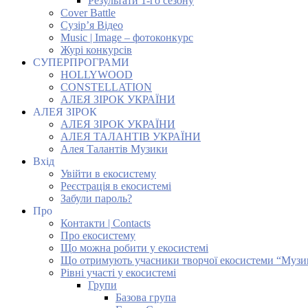
Результати 1-го сезону
Cover Battle
Сузір’я Відео
Music | Image – фотоконкурс
Журі конкурсів
СУПЕРПРОГРАМИ
HOLLYWOOD
CONSTELLATION
АЛЕЯ ЗІРОК УКРАЇНИ
АЛЕЯ ЗІРОК
АЛЕЯ ЗІРОК УКРАЇНИ
АЛЕЯ ТАЛАНТІВ УКРАЇНИ
Алея Талантів Музики
Вхід
Увійти в екосистему
Реєстрація в екосистемі
Забули пароль?
Про
Контакти | Contacts
Про екосистему
Що можна робити у екосистемі
Що отримують учасники творчої екосистеми “Музи
Рівні участі у екосистемі
Групи
Базова група