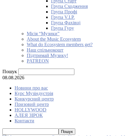
Група Старт
Група Сходження
Група Профі
Група V.I.P.
Група Фахівці
Група Гуру
Місія “Музики”
About the Music Ecosystem
What do Ecosystem members get?
Наш спільнокошт
Підтримай Музику!
PATREON
Пошук
08.08.2026
Новини про вас
Курс Музіндустрія
Конкурсний центр
Призовий центр
HOLLYWOOD
АЛЕЯ ЗІРОК
Контакти