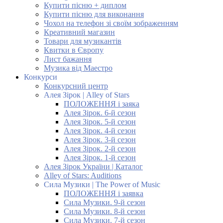
Купити пісню + диплом
Купити пісню для виконання
Чохол на телефон зі своїм зображенням
Креативний магазин
Товари для музикантів
Квитки в Європу
Лист бажання
Музика від Маестро
Конкурси
Конкурсний центр
Алея Зірок | Alley of Stars
ПОЛОЖЕННЯ і заяка
Алея Зірок. 6-й сезон
Алея Зірок. 5-й сезон
Алея Зірок. 4-й сезон
Алея Зірок. 3-й сезон
Алея Зірок. 2-й сезон
Алея Зірок. 1-й сезон
Алея Зірок України | Каталог
Alley of Stars: Auditions
Сила Музики | The Power of Music
ПОЛОЖЕННЯ і заявка
Сила Музики. 9-й сезон
Сила Музики. 8-й сезон
Сила Музики. 7-й сезон