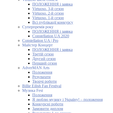
ПОЛОЖЕННЯ і заявка
Virtuoso. 3-й сезон
Virtuoso. 2-й сезон
Virtuoso. 1-й сезон
Всі публікації конкурсу
Суперпремія року
ПОЛОЖЕННЯ і заявка
Constellation UA 2020
Constellation UA | Pro
Майстер Концерт
ПОЛОЖЕННЯ і заявка
Третій сезон
Другий сезон
Перший сезон
AdverMAN Arts
Положення
Результати
Творчі роботи
Billie Eilish Fan Festival
Музика Fest
Положення
Я люблю музику і Україну! – положення
Конкурсні роботи
Замовити диплом