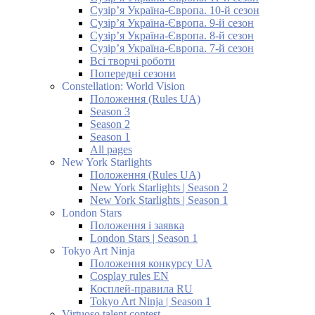
Сузір’я Україна-Європа. 10-й сезон
Сузір’я Україна-Європа. 9-й сезон
Сузір’я Україна-Європа. 8-й сезон
Сузір’я Україна-Європа. 7-й сезон
Всі творчі роботи
Попередні сезони
Constellation: World Vision
Положення (Rules UA)
Season 3
Season 2
Season 1
All pages
New York Starlights
Положення (Rules UA)
New York Starlights | Season 2
New York Starlights | Season 1
London Stars
Положення і заявка
London Stars | Season 1
Tokyo Art Ninja
Положення конкурсу UA
Cosplay rules EN
Косплей-правила RU
Tokyo Art Ninja | Season 1
Virtuoso talent contest