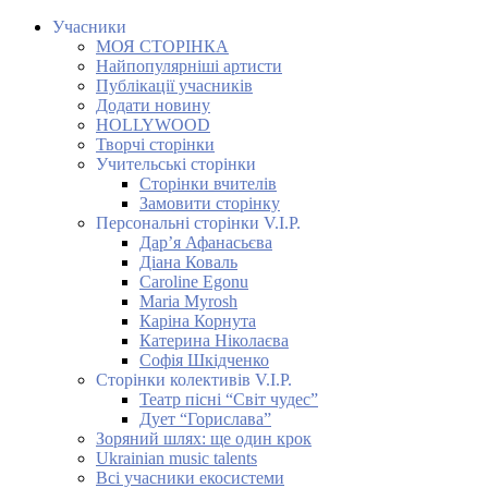
Учасники
МОЯ СТОРІНКА
Найпопулярніші артисти
Публікації учасників
Додати новину
HOLLYWOOD
Творчі сторінки
Учительські сторінки
Сторінки вчителів
Замовити сторінку
Персональні сторінки V.I.P.
Дар’я Афанасьєва
Діана Коваль
Caroline Egonu
Maria Myrosh
Каріна Корнута
Катерина Ніколаєва
Софія Шкідченко
Сторінки колективів V.I.P.
Театр пісні “Світ чудес”
Дует “Горислава”
Зоряний шлях: ще один крок
Ukrainian music talents
Всі учасники екосистеми