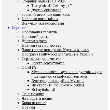
Сторінки колективів V.I.P.
Театр пісні “Світ чудес”
Дует “Горислава”
Зоряний шлях: ще один крок
Ukrainian music talents
Всі учасники екосистеми
Корисне
Просування талантів
Призовий центр
Диплом з фото
Новини і статті про вас
Ваше творче портфоліо. Крутий варіант
Програма Hollywood для талантів України
Сертифікат для вчителя
Реєстр сертифікатів
ОСВІТА
Музична освіта і музична індустрія – курс
підвищення кваліфікації вчителів
Вчителю, викладай на Музиці!
Як створити пісню-хіт – лекція
Всі публікації
Спільнокошт
Як продати пісню
Корисні статті
Новини