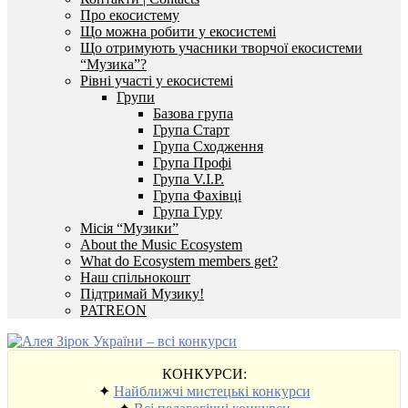
Про екосистему
Що можна робити у екосистемі
Що отримують учасники творчої екосистеми
“Музика”?
Рівні участі у екосистемі
Групи
Базова група
Група Старт
Група Сходження
Група Профі
Група V.I.P.
Група Фахівці
Група Гуру
Місія “Музики”
About the Music Ecosystem
What do Ecosystem members get?
Наш спільнокошт
Підтримай Музику!
PATREON
КОНКУРСИ:
✦
Найближчі мистецькі конкурси