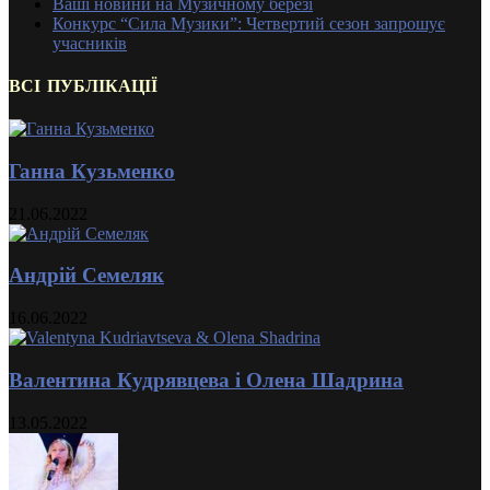
Ваші новини на Музичному березі
Конкурс “Сила Музики”: Четвертий сезон запрошує
учасників
ВСІ ПУБЛІКАЦІЇ
Ганна Кузьменко
21.06.2022
Андрій Семеляк
16.06.2022
Валентина Кудрявцева і Олена Шадрина
13.05.2022