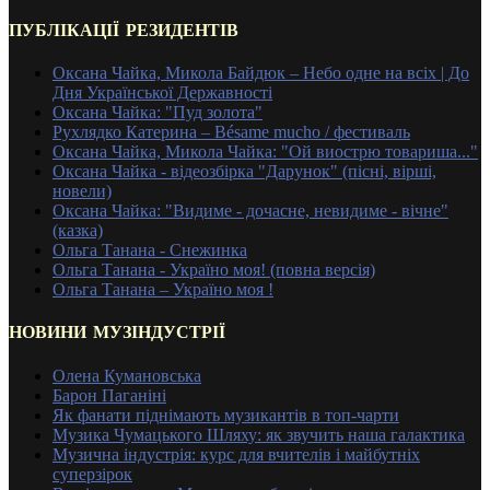
ПУБЛІКАЦІЇ РЕЗИДЕНТІВ
Оксана Чайка, Микола Байдюк – Небо одне на всіх | До
Дня Української Державності
Оксана Чайка: "Пуд золота"
Рухлядко Катерина – Bésame mucho / фестиваль
Оксана Чайка, Микола Чайка: "Ой виострю товариша..."
Оксана Чайка - відеозбірка "Дарунок" (пісні, вірші,
новели)
Оксана Чайка: "Видиме - дочасне, невидиме - вічне"
(казка)
Ольга Танана - Снежинка
Ольга Танана - Україно моя! (повна версія)
Ольга Танана – Україно моя !
НОВИНИ МУЗІНДУСТРІЇ
Олена Кумановська
Барон Паганіні
Як фанати піднімають музикантів в топ-чарти
Музика Чумацького Шляху: як звучить наша галактика
Музична індустрія: курс для вчителів і майбутніх
суперзірок