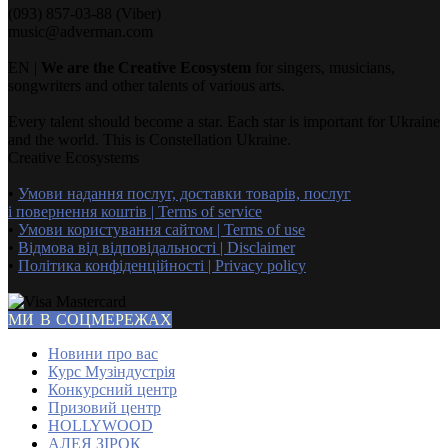
(093) 857-03-88 (Viber)
music@adverman.com
EN |
We are the Creative Ecosystem
for singers, musicians,
songwriters and other talents of various arts.
Every talent should become a star. Each star is important for Ukraine
and the world. This is Constellation Ukraine.
Creative Ecosystems
•
Умови надання послуг, доставки товарів, послуг
і повернення коштів | Terms of service
•
Умови користування сайтом | Terms of use
•
Відмова від відповідальності | Disclaimer
•
Політика конфіденційності | Privacy policy
МИ В СОЦМЕРЕЖАХ
Новини про вас
Курс Музіндустрія
Конкурсний центр
Призовий центр
HOLLYWOOD
АЛЕЯ ЗІРОК