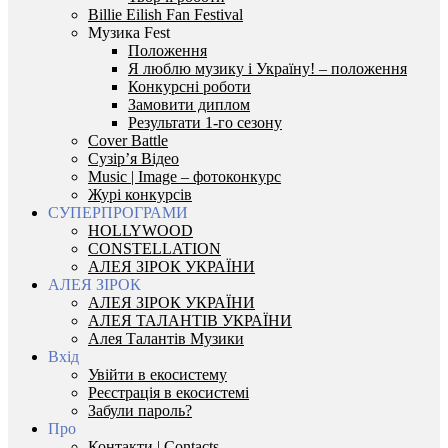
Billie Eilish Fan Festival
Музика Fest
Положення
Я люблю музику і Україну! – положення
Конкурсні роботи
Замовити диплом
Результати 1-го сезону
Cover Battle
Сузір’я Відео
Music | Image – фотоконкурс
Журі конкурсів
СУПЕРПРОГРАМИ
HOLLYWOOD
CONSTELLATION
АЛЕЯ ЗІРОК УКРАЇНИ
АЛЕЯ ЗІРОК
АЛЕЯ ЗІРОК УКРАЇНИ
АЛЕЯ ТАЛАНТІВ УКРАЇНИ
Алея Талантів Музики
Вхід
Увійти в екосистему
Реєстрація в екосистемі
Забули пароль?
Про
Контакти | Contacts