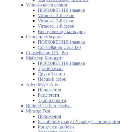
Virtuoso talent contest
ПОЛОЖЕННЯ і заявка
Virtuoso. 3-й сезон
Virtuoso. 2-й сезон
Virtuoso. 1-й сезон
Всі публікації конкурсу
Суперпремія року
ПОЛОЖЕННЯ і заявка
Constellation UA 2020
Constellation UA | Pro
Майстер Концерт
ПОЛОЖЕННЯ і заявка
Третій сезон
Другий сезон
Перший сезон
AdverMAN Arts
Положення
Результати
Творчі роботи
Billie Eilish Fan Festival
Музика Fest
Положення
Я люблю музику і Україну! – положення
Конкурсні роботи