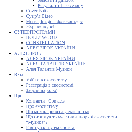
Замовити диплом
Результати 1-го сезону
Cover Battle
Сузір’я Відео
Music | Image – фотоконкурс
Журі конкурсів
СУПЕРПРОГРАМИ
HOLLYWOOD
CONSTELLATION
АЛЕЯ ЗІРОК УКРАЇНИ
АЛЕЯ ЗІРОК
АЛЕЯ ЗІРОК УКРАЇНИ
АЛЕЯ ТАЛАНТІВ УКРАЇНИ
Алея Талантів Музики
Вхід
Увійти в екосистему
Реєстрація в екосистемі
Забули пароль?
Про
Контакти | Contacts
Про екосистему
Що можна робити у екосистемі
Що отримують учасники творчої екосистеми
“Музика”?
Рівні участі у екосистемі