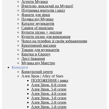
Агенти Музики
Вчителю, викладай на Музиці!
Підтримка вчителів і шкіл
Фанати для зірки
Подяка від Музики
Каталог музикантів
Catalog of musicians
Купити пісню + диплом
Купити пісню для виконання
Чохол на телефон зі своїм зображенням
Креативний магазин
Товари для музикантів
Квитки в Європу
Лист бажання
Музика від Маестро
Конкурси
Конкурсний центр
Алея Зірок | Alley of Stars
ПОЛОЖЕННЯ і заяка
Алея Зірок. 6-й сезон
Алея Зірок. 5-й сезон
Алея Зірок. 4-й сезон
Алея Зірок. 3-й сезон
Алея Зірок. 2-й сезон
Алея Зірок. 1-й сезон