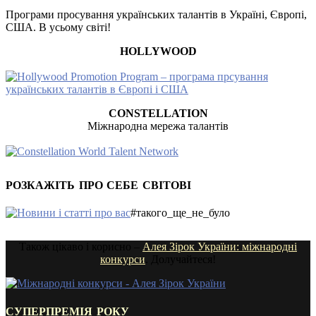
Програми просування українських талантів в Україні, Європі,
США. В усьому світі!
HOLLYWOOD
CONSTELLATION
Міжнародна мережа талантів
РОЗКАЖІТЬ ПРО СЕБЕ СВІТОВІ
#такого_ще_не_було
Також цікаво і корисно –
Алея Зірок України: міжнародні
конкурси
. Долучайтеся!
СУПЕРПРЕМІЯ РОКУ