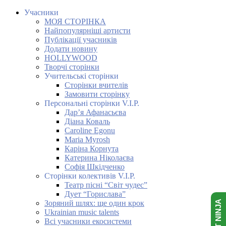
Учасники
МОЯ СТОРІНКА
Найпопулярніші артисти
Публікації учасників
Додати новину
HOLLYWOOD
Творчі сторінки
Учительські сторінки
Сторінки вчителів
Замовити сторінку
Персональні сторінки V.I.P.
Дар’я Афанасьєва
Діана Коваль
Caroline Egonu
Maria Myrosh
Каріна Корнута
Катерина Ніколаєва
Софія Шкідченко
Сторінки колективів V.I.P.
Театр пісні “Світ чудес”
Дует “Горислава”
Зоряний шлях: ще один крок
Ukrainian music talents
Всі учасники екосистеми