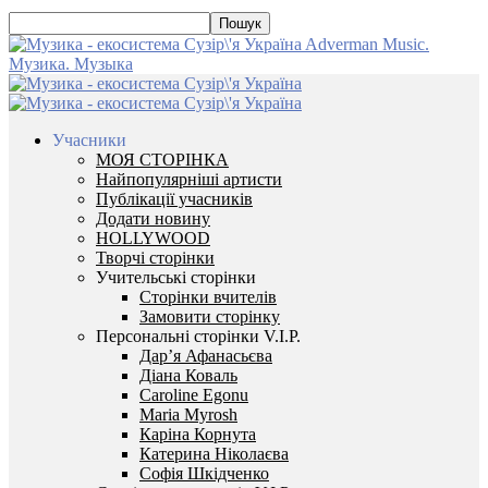
Adverman Music.
Музика. Музыка
Учасники
МОЯ СТОРІНКА
Найпопулярніші артисти
Публікації учасників
Додати новину
HOLLYWOOD
Творчі сторінки
Учительські сторінки
Сторінки вчителів
Замовити сторінку
Персональні сторінки V.I.P.
Дар’я Афанасьєва
Діана Коваль
Caroline Egonu
Maria Myrosh
Каріна Корнута
Катерина Ніколаєва
Софія Шкідченко