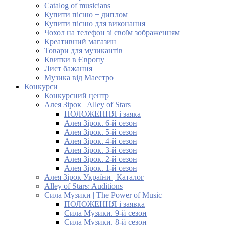
Catalog of musicians
Купити пісню + диплом
Купити пісню для виконання
Чохол на телефон зі своїм зображенням
Креативний магазин
Товари для музикантів
Квитки в Європу
Лист бажання
Музика від Маестро
Конкурси
Конкурсний центр
Алея Зірок | Alley of Stars
ПОЛОЖЕННЯ і заяка
Алея Зірок. 6-й сезон
Алея Зірок. 5-й сезон
Алея Зірок. 4-й сезон
Алея Зірок. 3-й сезон
Алея Зірок. 2-й сезон
Алея Зірок. 1-й сезон
Алея Зірок України | Каталог
Alley of Stars: Auditions
Сила Музики | The Power of Music
ПОЛОЖЕННЯ і заявка
Сила Музики. 9-й сезон
Сила Музики. 8-й сезон