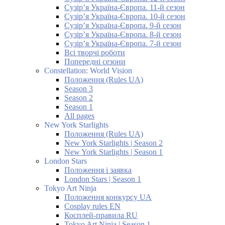
Сузір’я Україна-Європа. 11-й сезон
Сузір’я Україна-Європа. 10-й сезон
Сузір’я Україна-Європа. 9-й сезон
Сузір’я Україна-Європа. 8-й сезон
Сузір’я Україна-Європа. 7-й сезон
Всі творчі роботи
Попередні сезони
Constellation: World Vision
Положення (Rules UA)
Season 3
Season 2
Season 1
All pages
New York Starlights
Положення (Rules UA)
New York Starlights | Season 2
New York Starlights | Season 1
London Stars
Положення і заявка
London Stars | Season 1
Tokyo Art Ninja
Положення конкурсу UA
Cosplay rules EN
Косплей-правила RU
Tokyo Art Ninja | Season 1