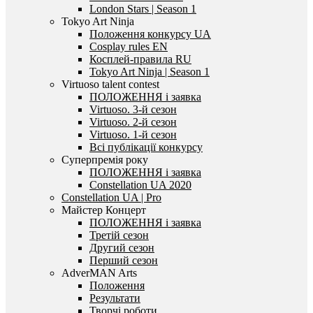
London Stars | Season 1
Tokyo Art Ninja
Положення конкурсу UA
Cosplay rules EN
Косплей-правила RU
Tokyo Art Ninja | Season 1
Virtuoso talent contest
ПОЛОЖЕННЯ і заявка
Virtuoso. 3-й сезон
Virtuoso. 2-й сезон
Virtuoso. 1-й сезон
Всі публікації конкурсу
Суперпремія року
ПОЛОЖЕННЯ і заявка
Constellation UA 2020
Constellation UA | Pro
Майстер Концерт
ПОЛОЖЕННЯ і заявка
Третій сезон
Другий сезон
Перший сезон
AdverMAN Arts
Положення
Результати
Творчі роботи