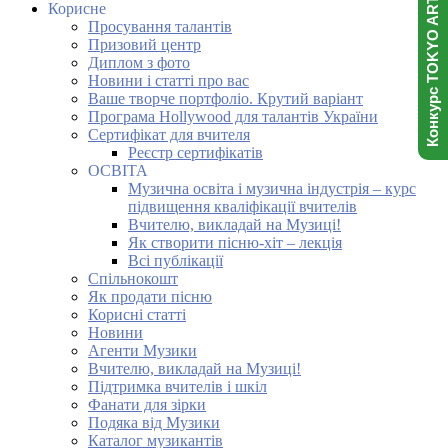
Конкурс TOKYO ART NINJA
Корисне
Просування талантів
Призовий центр
Диплом з фото
Новини і статті про вас
Ваше творче портфоліо. Крутий варіант
Програма Hollywood для талантів України
Сертифікат для вчителя
Реєстр сертифікатів
ОСВІТА
Музична освіта і музична індустрія – курс
підвищення кваліфікації вчителів
Вчителю, викладай на Музиці!
Як створити пісню-хіт – лекція
Всі публікації
Спільнокошт
Як продати пісню
Корисні статті
Новини
Агенти Музики
Вчителю, викладай на Музиці!
Підтримка вчителів і шкіл
Фанати для зірки
Подяка від Музики
Каталог музикантів