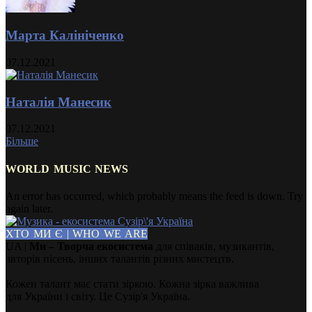
Марта Калініченко
07.12.2021
Наталія Манесик
07.12.2021
Більше
WORLD MUSIC NEWS
An error has occurred, which probably means the feed is down. Try
again later.
ХТО МИ Є | WHO WE ARE
UA |
Ми – Творча екосистема
для співаків, музикантів,
авторів пісень, інших талантів різних мистецтв.
Кожен талант має стати зіркою. Кожна зірка важлива
для України і світу. Це Сузір'я Україна.